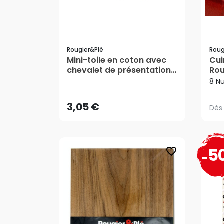
Rougier&plé
Roug
Mini-toile en coton avec
Cui
3,05 €
chevalet de présentation
Rou
Dès
6 x 8 cm - Rougier&Plé
8 N
3,05 €
Dès
5
favorite_border
-