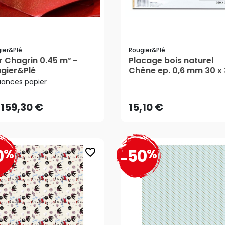
ier&plé
Rougier&plé
r Chagrin 0.45 m² -
Placage bois naturel
159,30 €
gier&Plé
Chêne ep. 0,6 mm 30 x
15,10 €
cm - Rougier&Plé
uances papier
AJOUTER AU PANIER
159,30 €
15,10 €
0
50
%
%
favorite_border
-