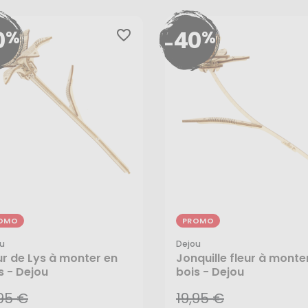
0
40
%
%
favorite_border
-
OMO
PROMO
u
Dejou
,95 €
19,95 €
ur de Lys à monter en
Jonquille fleur à monte
97 €
11,97 €
s - Dejou
bois - Dejou
,95 €
19,95 €