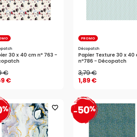
OMO
PROMO
opatch
Décopatch
9 €
3,79 €
ier 30 x 40 cm n° 763 -
Papier Texture 30 x 40
69 €
1,89 €
copatch
n°786 - Décopatch
9 €
3,79 €
69 €
1,89 €
0
50
%
%
favorite_border
-