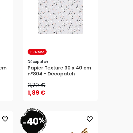
PROMO
Décopatch
3,79 €
 cm
Papier Texture 30 x 40 cm
1,89 €
n°804 - Décopatch
3,79 €
1,89 €
40
%
favorite_border
favorite_border
-