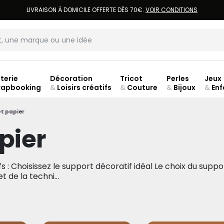
LIVRAISON À DOMICILE OFFERTE DÈS 70€.
VOIR CONDITIONS
terie
Décoration
Tricot
Perles
Jeux
rapbooking
&
Loisirs créatifs
&
Couture
&
Bijoux
&
Enf
ouve
t papier
pier
s : Choisissez le support décoratif idéal Le choix du suppo
 de la techni...