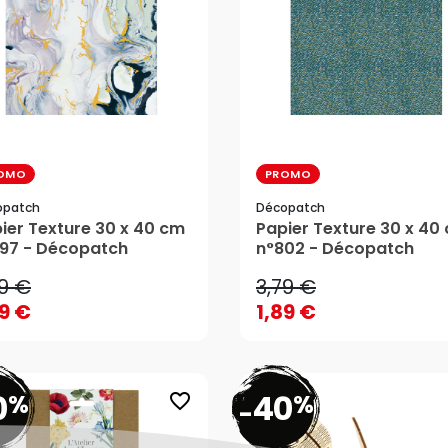
OMO
PROMO
opatch
Décopatch
79 €
3,79 €
ier Texture 30 x 40 cm
Papier Texture 30 x 40
89 €
1,89 €
97 - Décopatch
n°802 - Décopatch
79 €
3,79 €
89 €
1,89 €
0
40
%
%
favorite_border
-