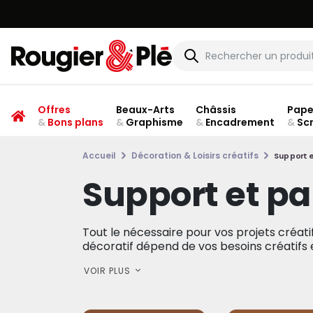
Offres
Beaux-Arts
Châssis
Pape
&
Bons plans
&
Graphisme
&
Encadrement
&
Sc
Accueil
Décoration & Loisirs créatifs
Support e
Support et pa
Tout le nécessaire pour vos projets créatif
décoratif dépend de vos besoins créatifs et
VOIR PLUS