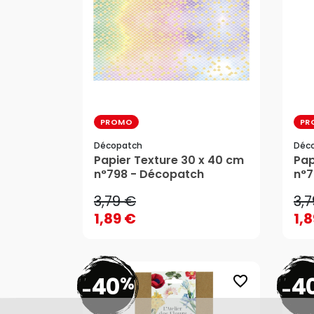
PROMO
PR
Décopatch
Déc
3,79 €
3,
Papier Texture 30 x 40 cm
Pap
1,89 €
1,
n°798 - Décopatch
n°7
3,79 €
3,
1,89 €
1,
40
4
%
favorite_border
-
-