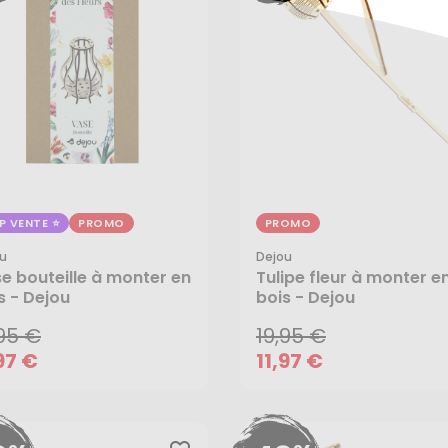
P VENTE
PROMO
PROMO
u
Dejou
,95 €
19,95 €
e bouteille à monter en
Tulipe fleur à monter e
97 €
11,97 €
s - Dejou
bois - Dejou
,95 €
19,95 €
97 €
11,97 €