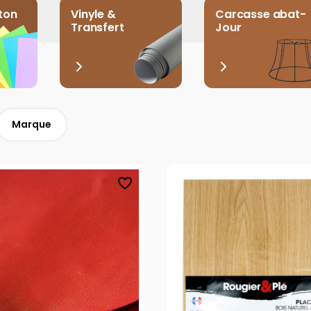
ton
Vinyle &
Carcasse abat-
Transfert
Jour
Marque
favorite_border