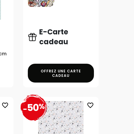
E-Carte
cadeau
 cm
OFFREZ UNE CARTE
CADEAU
50
%
favorite_border
favorite_border
-