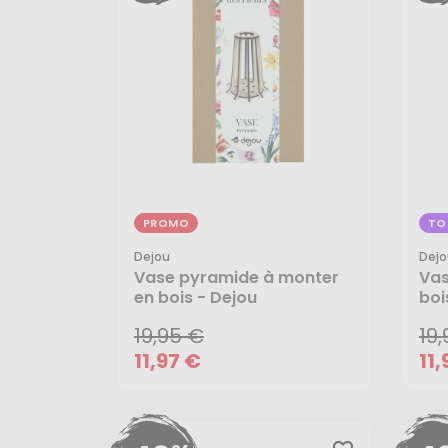
PROMO
TO
Dejou
Dejo
19,95 €
19
Vase pyramide à monter
Vas
11,97 €
11,
en bois - Dejou
boi
19,95 €
19
11,97 €
11,