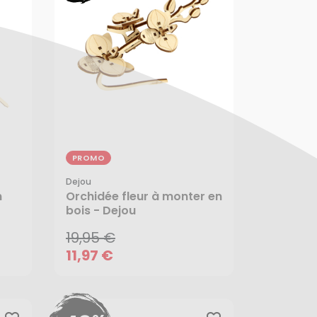
PROMO
Dejou
19,95 €
n
Orchidée fleur à monter en
11,97 €
bois - Dejou
19,95 €
11,97 €