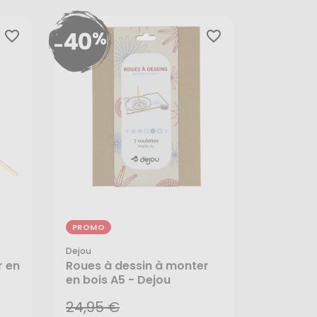
40
%
favorite_border
favorite_border
-
PROMO
Dejou
24,95 €
r en
Roues à dessin à monter
14,97 €
en bois A5 - Dejou
24,95 €