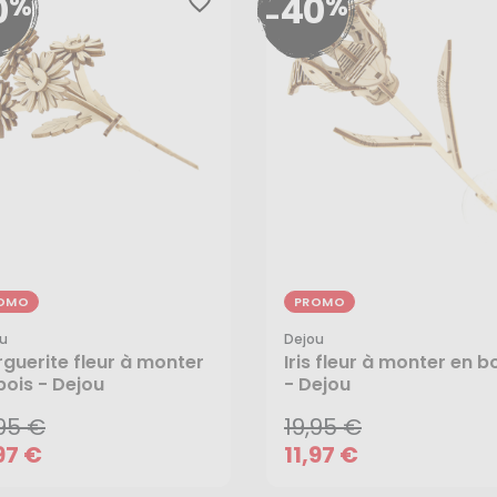
0
40
%
%
favorite_border
-
OMO
PROMO
u
Dejou
,95 €
19,95 €
guerite fleur à monter
Iris fleur à monter en b
97 €
11,97 €
bois - Dejou
- Dejou
,95 €
19,95 €
97 €
11,97 €