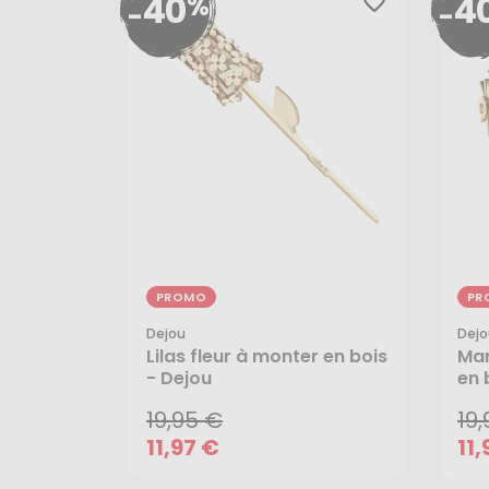
40
4
%
favorite_border
-
-
PROMO
PR
Dejou
Dejo
19,95 €
19
Lilas fleur à monter en bois
Mar
11,97 €
11,
- Dejou
en 
19,95 €
19
11,97 €
11,