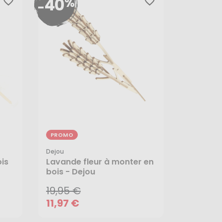
40
%
favorite_border
favorite_border
-
PROMO
Dejou
19,95 €
ois
Lavande fleur à monter en
11,97 €
bois - Dejou
19,95 €
11,97 €