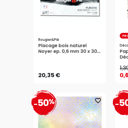
PR
Rougier&plé
Placage bois naturel
Déc
1,3
Noyer ep. 0,6 mm 30 x 30
Pap
0,
cm - Rougier&Plé
Dé
20,35 €
1,3
AJOUTER AU PANIER
20,35 €
0,
50
5
%
favorite_border
-
-