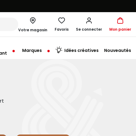
Favoris
Se connecter
Mon panier
Votre magasin
Marques
Idées créatives
Nouveautés
ant
rt à 09:30
rt