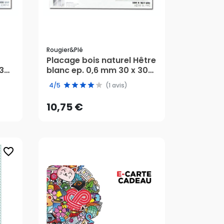
Rougier&plé
Placage bois naturel Hêtre
 30
blanc ep. 0,6 mm 30 x 30
10,75 €
cm - Rougier&Plé
4/5
(1 avis)
AJOUTER AU PANIER
10,75 €
favorite_border