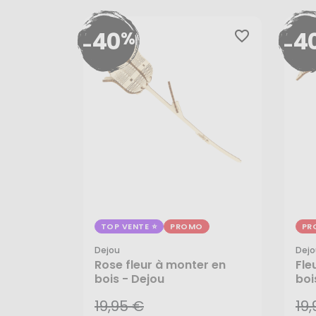
40
4
%
favorite_border
-
-
TOP VENTE
PROMO
PR
Dejou
Dejo
19,95 €
19
Rose fleur à monter en
Fle
11,97 €
11,
bois - Dejou
boi
19,95 €
19