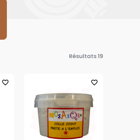
Résultats 19
favorite_border
favorite_border