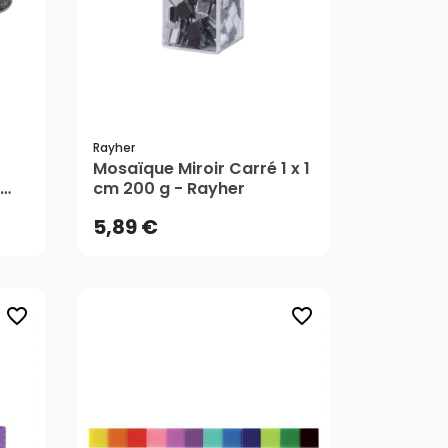
Rayher
5,89 €
Mosaïque Miroir Carré 1 x 1
cm 200 g - Rayher
AJOUTER AU PANIER
5,89 €
favorite_border
favorite_border