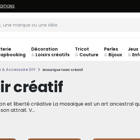
LIVRAISON À DOMICILE OFFERTE DÈS 70€.
VOIR CONDITIONS
terie
Décoration
Tricot
Perles
Jeux
rapbooking
&
Loisirs créatifs
&
Couture
&
Bijoux
&
Enf
Fer
 & Accessoire DIY
Mosaïque loisir créatif
r créatif
ion et liberté créative La mosaïque est un art ancestral qu
on attrait. V...