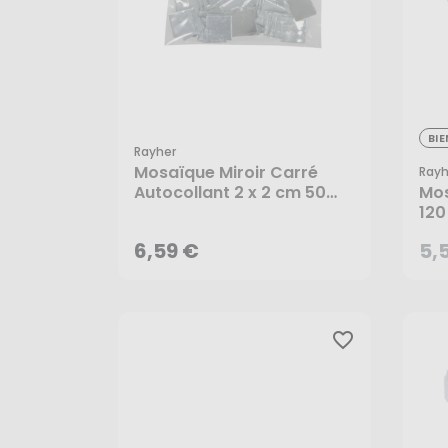
5,
BI
Rayher
Mosaïque Miroir Carré
Rayh
6,59 €
Autocollant 2 x 2 cm 50
Mos
pcs - Rayher
120
AJOUTER AU PANIER
6,59 €
5,
favorite_border