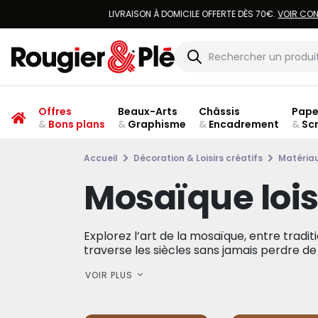
Offres
Beaux-Arts
Châssis
Pape
&
Bons plans
&
Graphisme
&
Encadrement
&
Sc
Accueil
Décoration & Loisirs créatifs
Matériau
Mosaïque loisi
Explorez l’art de la mosaïque, entre tradit
traverse les siècles sans jamais perdre de s
VOIR PLUS