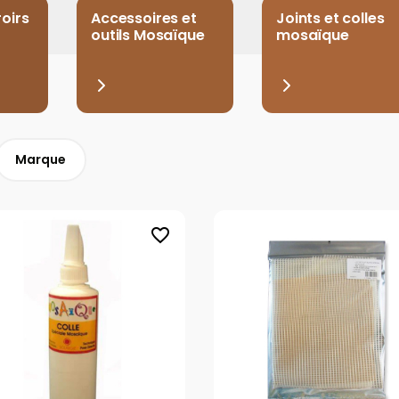
oirs
Accessoires et
Joints et colles
outils Mosaïque
mosaïque
Marque
favorite_border