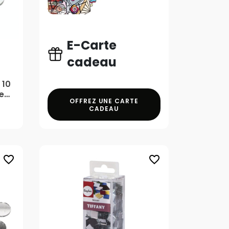
E-Carte
cadeau
 10
e
OFFREZ UNE CARTE
CADEAU
favorite_border
favorite_border