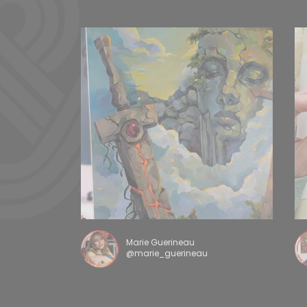
Marie Guerineau
@marie_guerineau