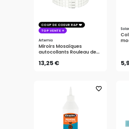
COUP DE COEUR R&P
Solar
TOP VENTE
Col
mos
Artemio
13,25 €
5,
Miroirs Mosaïques
autocollants Rouleau de
8,5 cm x 1 m - Artemio
13,25 €
5,
favorite_border