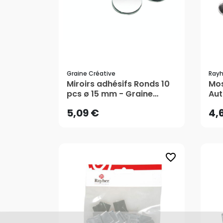
Graine Créative
Rayh
5,09 €
4,
Miroirs adhésifs Ronds 10
Mos
pcs ø 15 mm - Graine
Aut
Créative
pcs
AJOUTER AU PANIER
5,09 €
4,
favorite_border