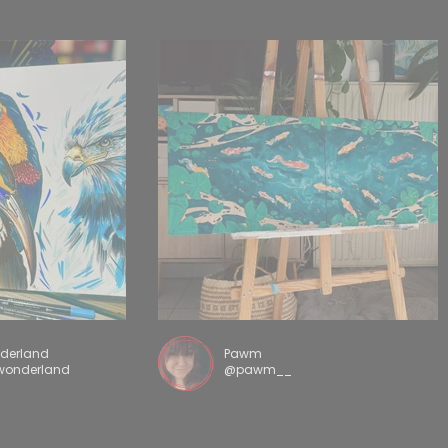
nderland
Pawm
wonderland
@pawm__