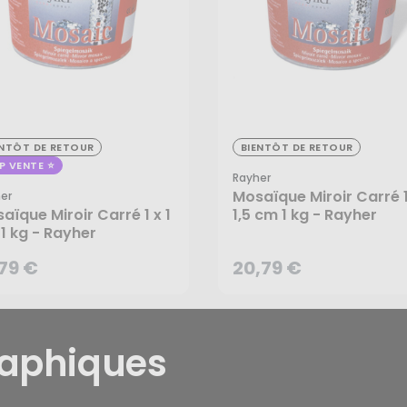
ENTÔT DE RETOUR
BIENTÔT DE RETOUR
,79 €
20,79 €
P VENTE
Rayher
Mosaïque Miroir Carré 1
er
aïque Miroir Carré 1 x 1
1,5 cm 1 kg - Rayher
1 kg - Rayher
,79 €
20,79 €
CRÉER UNE ALERTE
CRÉER UNE ALERTE
raphiques