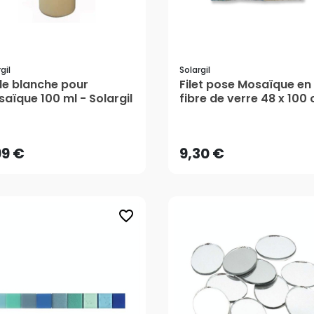
gil
Solargil
le blanche pour
Filet pose Mosaïque en
aïque 100 ml - Solargil
fibre de verre 48 x 100
99 €
9,30 €
- Solargil
AJOUTER AU PANIER
99 €
9,30 €
favorite_border