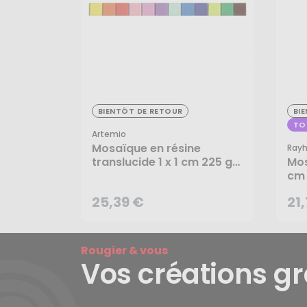
BIENTÔT DE RETOUR
BI
25,39 €
21
TO
Artemio
Mosaïque en résine
Rayh
translucide 1 x 1 cm 225 g
Mos
Kids multicolore - Artemio
cm 
25,39 €
21
CRÉER UNE ALERTE
Rougier & vous
Vos créations g