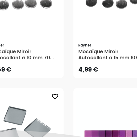
er
Rayher
69 €
4,99 €
aïque Miroir
Mosaïque Miroir
ocollant ø 10 mm 70
Autocollant ø 15 mm 60
 - Rayher
pcs - Rayher
AJOUTER AU PANIER
AJOUTER AU PANIER
69 €
4,99 €
favorite_border