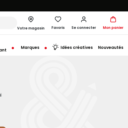
Favoris
Se connecter
Mon panier
Votre magasin
Marques
Idées créatives
Nouveautés
ant
me à 19:30
i