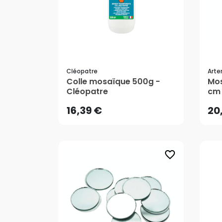
Cléopatre
Arte
16,39 €
20
Colle mosaïque 500g -
Mos
Cléopatre
cm 
Art
AJOUTER AU PANIER
16,39 €
20
favorite_border