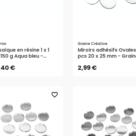
mio
Graine Créative
,40 €
2,99 €
aïque en résine 1 x 1
Miroirs adhésifs Ovales
150 g Aqua bleu -
pcs 20 x 25 mm - Grain
emio
Créative
AJOUTER AU PANIER
AJOUTER AU PANIER
,40 €
2,99 €
favorite_border