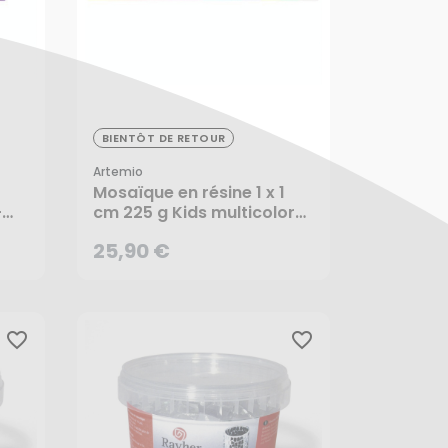
25,90 €
BIENTÔT DE RETOUR
Artemio
Mosaïque en résine 1 x 1
-
cm 225 g Kids multicolore
- Artemio
25,90 €
CRÉER UNE ALERTE
favorite_border
favorite_border