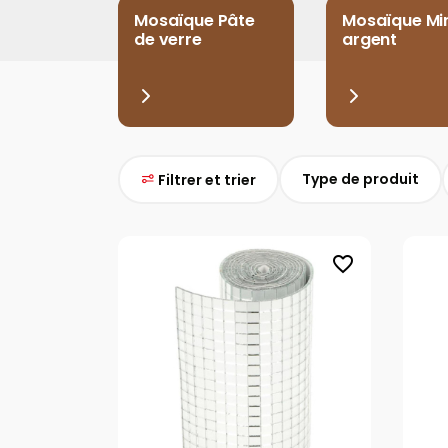
Mosaïque Pâte
Mosaïque Mir
de verre
argent
Type de produit
Filtrer et trier
favorite_border