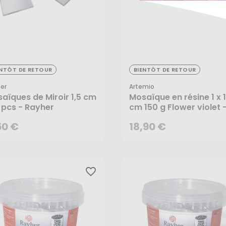
50 €
18,90 €
ENTÔT DE RETOUR
BIENTÔT DE RETOUR
er
Artemio
aïques de Miroir 1,5 cm
Mosaïque en résine 1 x 1
 pcs - Rayher
cm 150 g Flower violet 
Artemio
50 €
18,90 €
CRÉER UNE ALERTE
CRÉER UNE ALERTE
favorite_border