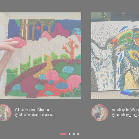
Chaumière Oiseau
Artclay in Wo
@chaumiere.oiseau
@artclay_in_