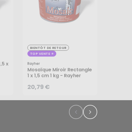
BIENTÔT DE RETOUR
20,79 €
TOP VENTE
,5 x
Rayher
Mosaïque Miroir Rectangle
1 x 1,5 cm 1 kg - Rayher
20,79 €
CRÉER UNE ALERTE