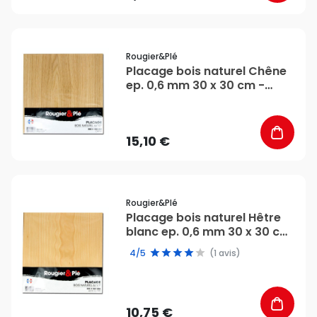
favorite_border
Rougier&plé
Placage bois naturel Chêne
ep. 0,6 mm 30 x 30 cm -
Rougier&Plé
15,10 €
favorite_border
Rougier&plé
Placage bois naturel Hêtre
blanc ep. 0,6 mm 30 x 30 cm
- Rougier&Plé
4/5
(1 avis)
10,75 €