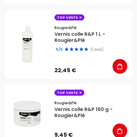
favorite_border
TOP VENTE
Rougier&plé
Vernis colle R&P 1 L -
Rougier&Plé
5/5
(1 avis)
22,45 €
favorite_border
TOP VENTE
Rougier&plé
Vernis colle R&P 160 g -
Rougier&Plé
9,45 €