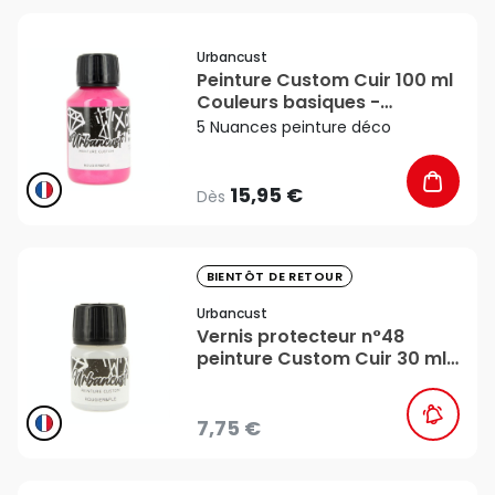
favorite_border
Urbancust
Peinture Custom Cuir 100 ml
Couleurs basiques -
Urbancust
5 Nuances peinture déco
15,95 €
Dès
favorite_border
BIENTÔT DE RETOUR
Urbancust
Vernis protecteur n°48
peinture Custom Cuir 30 ml
Mat - Urbancust
7,75 €