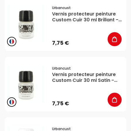
favorite_border
Urbancust
Vernis protecteur peinture
Custom Cuir 30 ml Brillant -
Urbancust
7,75 €
favorite_border
Urbancust
Vernis protecteur peinture
Custom Cuir 30 ml Satin -
Urbancust
7,75 €
favorite_border
Urbancust