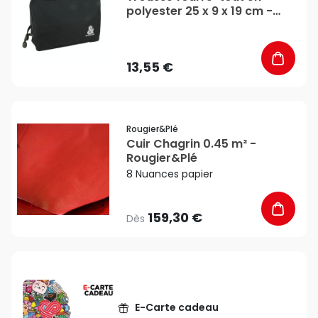
polyester 25 x 9 x 19 cm -
Rougier&Plé
13,55 €
favorite_border
Rougier&plé
Cuir Chagrin 0.45 m² -
Rougier&Plé
8 Nuances papier
159,30 €
Dès
E-Carte cadeau