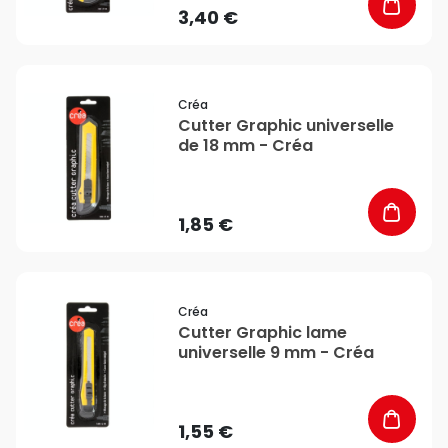
3,40 €
favorite_border
Créa
Cutter Graphic universelle
de 18 mm - Créa
1,85 €
favorite_border
Créa
Cutter Graphic lame
universelle 9 mm - Créa
1,55 €