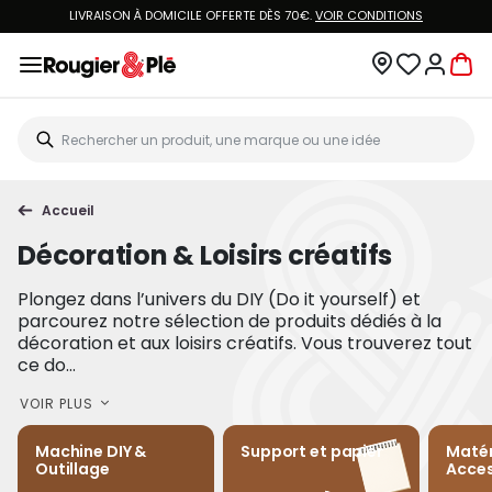
LIVRAISON À DOMICILE OFFERTE DÈS 70€.
VOIR CONDITIONS
Accueil
Décoration & Loisirs créatifs
Plongez dans l’univers du DIY (Do it yourself) et
parcourez notre sélection de produits dédiés à la
décoration et aux loisirs créatifs. Vous trouverez tout
ce do...
VOIR PLUS
Machine DIY &
Support et papier
Matér
Outillage
Acces