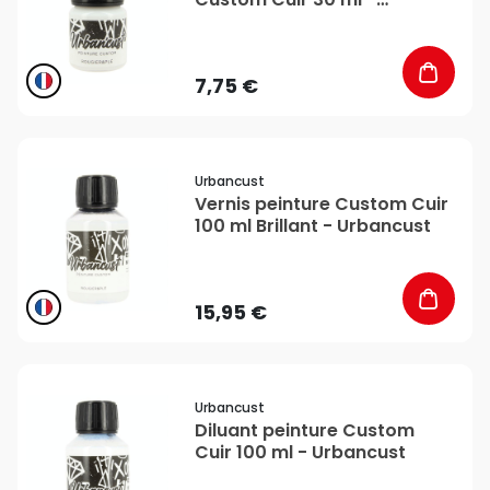
Urbancust
7,75 €
favorite_border
Urbancust
Vernis peinture Custom Cuir
100 ml Brillant - Urbancust
15,95 €
favorite_border
Urbancust
Diluant peinture Custom
Cuir 100 ml - Urbancust