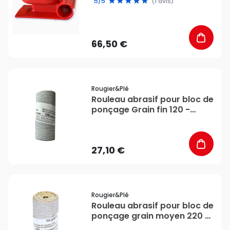
5/5
(1 avis)
66,50 €
favorite_border
Rougier&plé
Rouleau abrasif pour bloc de
ponçage Grain fin 120 -
Rougier&Plé
27,10 €
favorite_border
Rougier&plé
Rouleau abrasif pour bloc de
ponçage grain moyen 220 -
Rougier&Plé