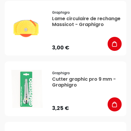
favorite_border
Graphigro
Lame circulaire de rechange
Massicot - Graphigro
3,00 €
favorite_border
Graphigro
Cutter graphic pro 9 mm -
Graphigro
3,25 €
favorite_border