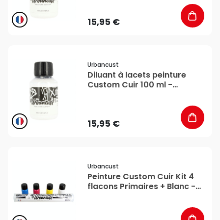
15,95 €
favorite_border
Urbancust
Diluant à lacets peinture
Custom Cuir 100 ml -
Urbancust
15,95 €
favorite_border
Urbancust
Peinture Custom Cuir Kit 4
flacons Primaires + Blanc -
Urbancust