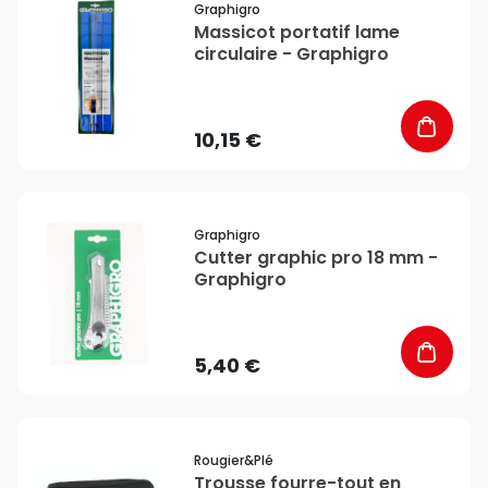
Graphigro
Massicot portatif lame
circulaire - Graphigro
10,15 €
favorite_border
Graphigro
Cutter graphic pro 18 mm -
Graphigro
5,40 €
favorite_border
Rougier&plé
Trousse fourre-tout en