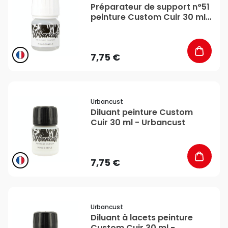
Préparateur de support n°51
peinture Custom Cuir 30 ml
- Urbancust
7,75 €
favorite_border
Urbancust
Diluant peinture Custom
Cuir 30 ml - Urbancust
7,75 €
favorite_border
Urbancust
Diluant à lacets peinture
Custom Cuir 30 ml -