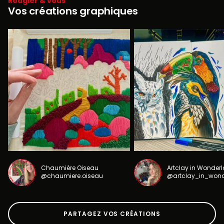
Rougier & vous
Vos créations graphiques
Chaumière Oiseau
Artclay in Wonder
@chaumiere.oiseau
@artclay_in_won
PARTAGEZ VOS CRÉATIONS