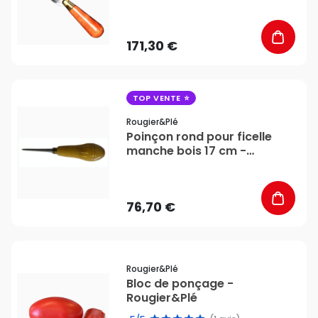
171,30 €
favorite_border
TOP VENTE
Rougier&plé
Poinçon rond pour ficelle
manche bois 17 cm -
Rougier&Plé
76,70 €
favorite_border
Rougier&plé
Bloc de ponçage -
Rougier&Plé