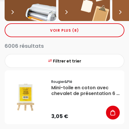
VOIR PLUS (8)
6006 résultats
Filtrer et trier
favorite_border
Rougier&plé
Mini-toile en coton avec
chevalet de présentation 6 x
8 cm - Rougier&Plé
3,05 €