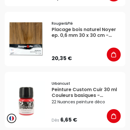
favorite_border
Rougier&plé
Placage bois naturel Noyer
ep. 0,6 mm 30 x 30 cm -
Rougier&Plé
20,35 €
favorite_border
Urbancust
Peinture Custom Cuir 30 ml
Couleurs basiques -
Urbancust
22 Nuances peinture déco
6,65 €
Dès