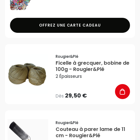
OFFREZ UNE CARTE CADEAU
favorite_border
Rougier&plé
Ficelle à grecquer, bobine de
100g - Rougier&Plé
2 Épaisseurs
29,50 €
Dès
favorite_border
Rougier&plé
Couteau à parer lame de 11
cm - Rougier&Plé