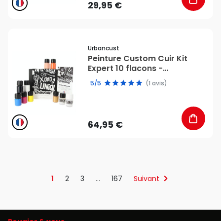
29,95 €
favorite_border
Urbancust
Peinture Custom Cuir Kit
Expert 10 flacons -
Urbancust
5/5
(1 avis)
64,95 €
1
2
3
…
167
Suivant