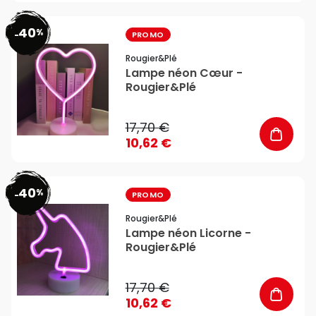
40
%
favorite_border
-
PROMO
Rougier&plé
Lampe néon Cœur -
Rougier&Plé
17,70 €
10,62 €
40
%
favorite_border
-
PROMO
Rougier&plé
Lampe néon Licorne -
Rougier&Plé
17,70 €
10,62 €