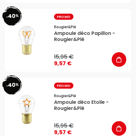
40
%
favorite_border
-
PROMO
Rougier&plé
Ampoule déco Papillon -
Rougier&Plé
15,95 €
9,57 €
40
%
favorite_border
-
PROMO
Rougier&plé
Ampoule déco Etoile -
Rougier&Plé
15,95 €
9,57 €