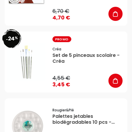
6,70 €
4,70 €
24
%
favorite_border
-
PROMO
Créa
Set de 5 pinceaux scolaire -
Créa
4,55 €
3,45 €
favorite_border
Rougier&plé
Palettes jetables
biodégradables 10 pcs -
Rougier&Plé