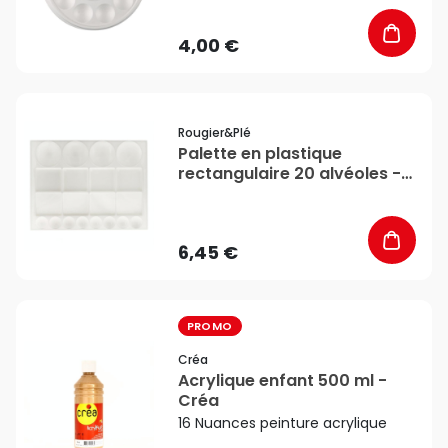
4,00 €
favorite_border
Rougier&plé
Palette en plastique
rectangulaire 20 alvéoles -
Rougier&Plé
6,45 €
favorite_border
PROMO
Créa
Acrylique enfant 500 ml -
Créa
16 Nuances peinture acrylique