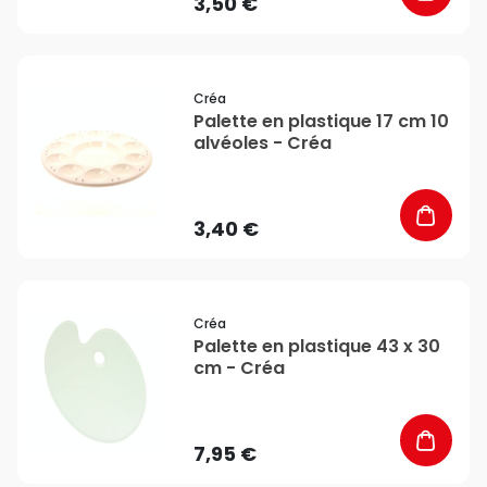
3,50 €
favorite_border
Créa
Palette en plastique 17 cm 10
alvéoles - Créa
3,40 €
favorite_border
Créa
Palette en plastique 43 x 30
cm - Créa
7,95 €