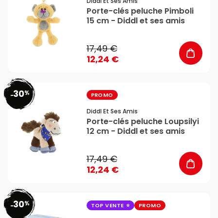
Diddl Et Ses Amis
Porte-clés peluche Pimboli
15 cm - Diddl et ses amis
17,49 €
12,24 €
30
%
favorite_border
-
PROMO
Diddl Et Ses Amis
Porte-clés peluche Loupsilyi
12 cm - Diddl et ses amis
17,49 €
12,24 €
30
%
favorite_border
-
TOP VENTE
PROMO