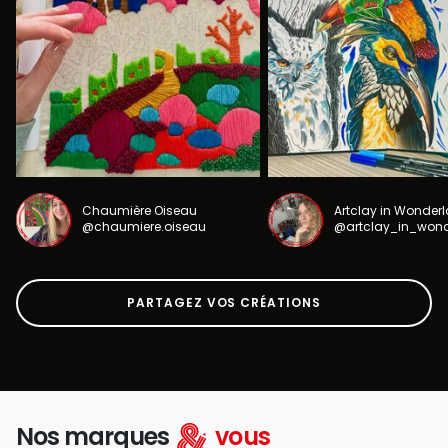
Chaumière Oiseau
Artclay in Wonder
@chaumiere.oiseau
@artclay_in_won
PARTAGEZ VOS CRÉATIONS
Nos marques
vous