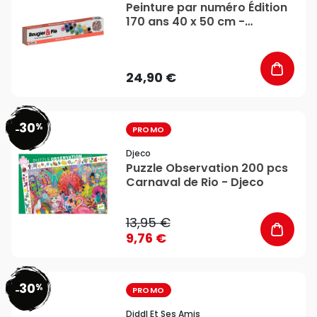
Peinture par numéro Édition
170 ans 40 x 50 cm -
Rougier&Plé
24,90 €
30
%
favorite_border
-
PROMO
Djeco
Puzzle Observation 200 pcs
Carnaval de Rio - Djeco
13,95 €
9,76 €
30
%
favorite_border
-
PROMO
Diddl Et Ses Amis