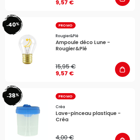
9,57 €
40
%
favorite_border
-
PROMO
Rougier&plé
Ampoule déco Lune -
Rougier&Plé
15,95 €
9,57 €
38
%
favorite_border
-
PROMO
Créa
Lave-pinceau plastique -
Créa
4,00 €