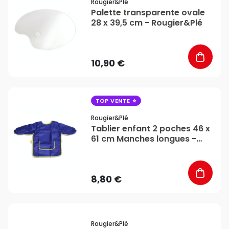
Rougier&plé
Palette transparente ovale
28 x 39,5 cm - Rougier&Plé
10,90 €
favorite_border
TOP VENTE
Rougier&plé
Tablier enfant 2 poches 46 x
61 cm Manches longues -
Rougier&Plé
8,80 €
favorite_border
Rougier&plé