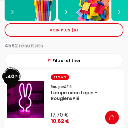
VOIR PLUS (6)
4582 résultats
Filtrer et trier
40
%
favorite_border
-
PROMO
Rougier&plé
Lampe néon Lapin -
Rougier&Plé
17,70 €
10,62 €