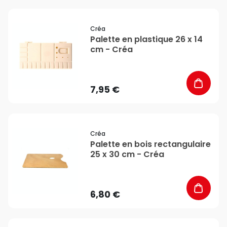
favorite_border
Créa
Palette en plastique 26 x 14
cm - Créa
7,95 €
favorite_border
Créa
Palette en bois rectangulaire
25 x 30 cm - Créa
6,80 €