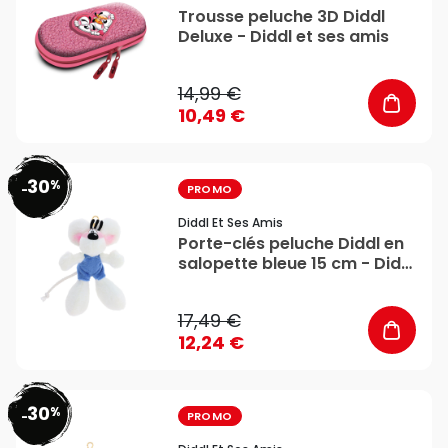
Trousse peluche 3D Diddl
Deluxe - Diddl et ses amis
14,99 €
10,49 €
30
%
favorite_border
-
PROMO
Diddl Et Ses Amis
Porte-clés peluche Diddl en
salopette bleue 15 cm - Diddl
et ses amis
17,49 €
12,24 €
30
%
favorite_border
-
PROMO