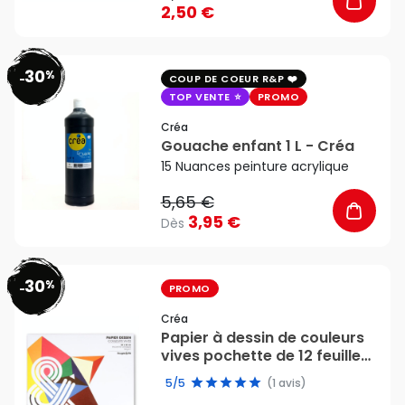
2,50 €
30
%
favorite_border
-
COUP DE COEUR R&P
TOP VENTE
PROMO
Créa
Gouache enfant 1 L - Créa
15 Nuances peinture acrylique
5,65 €
3,95 €
Dès
30
%
favorite_border
-
PROMO
Créa
Papier à dessin de couleurs
vives pochette de 12 feuilles
24x32 cm 160 g/m2 - Créa
5/5
(1 avis)