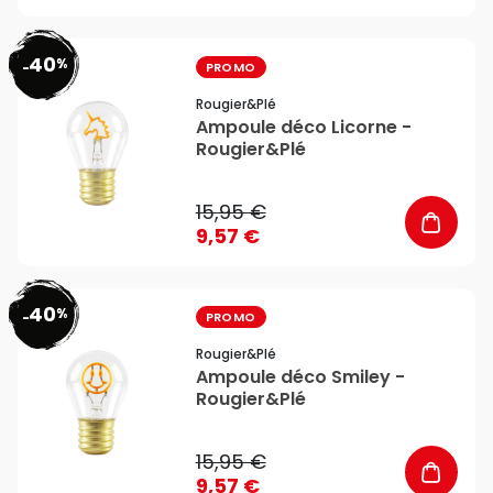
40
%
favorite_border
-
PROMO
Rougier&plé
Ampoule déco Licorne -
Rougier&Plé
15,95 €
9,57 €
40
%
favorite_border
-
PROMO
Rougier&plé
Ampoule déco Smiley -
Rougier&Plé
15,95 €
9,57 €