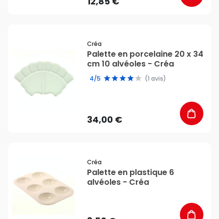
12,85 €
favorite_border
Créa
Palette en porcelaine 20 x 34
cm 10 alvéoles - Créa
4/5
(1 avis)
34,00 €
favorite_border
Créa
Palette en plastique 6
alvéoles - Créa