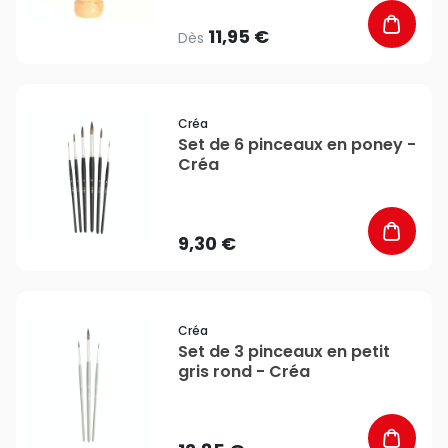
11,95 €
Dès
favorite_border
Créa
Set de 6 pinceaux en poney -
Créa
9,30 €
favorite_border
Créa
Set de 3 pinceaux en petit
gris rond - Créa