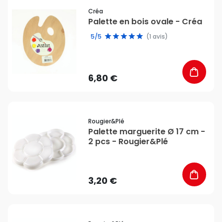
favorite_border
Créa
Palette en bois ovale - Créa
5/5
(1 avis)
6,80 €
favorite_border
Rougier&plé
Palette marguerite Ø 17 cm -
2 pcs - Rougier&Plé
3,20 €
favorite_border