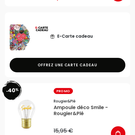
E-Carte cadeau
OFFREZ UNE CARTE CADEAU
40
%
favorite_border
-
PROMO
Rougier&plé
Ampoule déco Smile -
Rougier&Plé
15,95 €