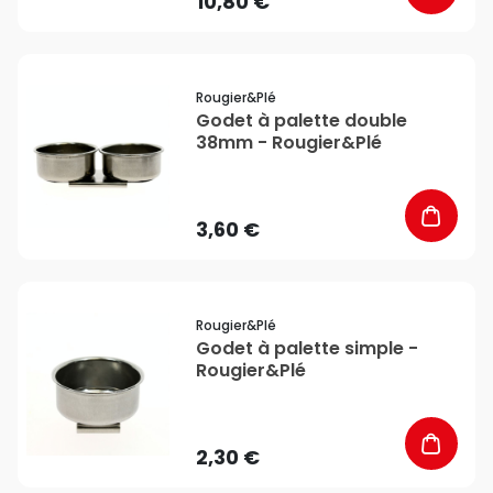
10,80 €
favorite_border
Rougier&plé
Godet à palette double
38mm - Rougier&Plé
3,60 €
favorite_border
Rougier&plé
Godet à palette simple -
Rougier&Plé
2,30 €