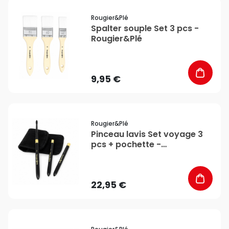
favorite_border
Rougier&plé
Spalter souple Set 3 pcs -
Rougier&Plé
9,95 €
favorite_border
Rougier&plé
Pinceau lavis Set voyage 3
pcs + pochette -
Rougier&Plé
22,95 €
favorite_border