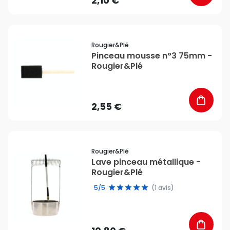
2,10 €
favorite_border
Rougier&plé
Pinceau mousse n°3 75mm -
Rougier&Plé
2,55 €
favorite_border
Rougier&plé
Lave pinceau métallique -
Rougier&Plé
5/5
(1 avis)