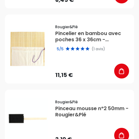
favorite_border
Rougier&plé
Pincelier en bambou avec
poches 36 x 36cm -
Rougier&Plé
5/5
(1 avis)
11,15 €
favorite_border
Rougier&plé
Pinceau mousse n°2 50mm -
Rougier&Plé