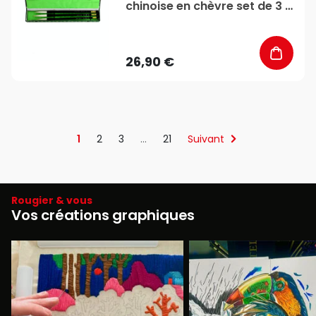
chinoise en chèvre set de 3 -
Rougier&Plé
26,90 €
1
2
3
…
21
Suivant
Rougier & vous
Vos créations graphiques