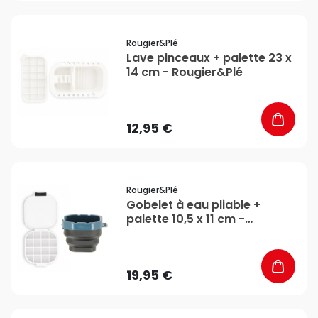
favorite_border
Rougier&plé
Lave pinceaux + palette 23 x
14 cm - Rougier&Plé
12,95 €
favorite_border
Rougier&plé
Gobelet à eau pliable +
palette 10,5 x 11 cm -
Rougier&Plé
19,95 €