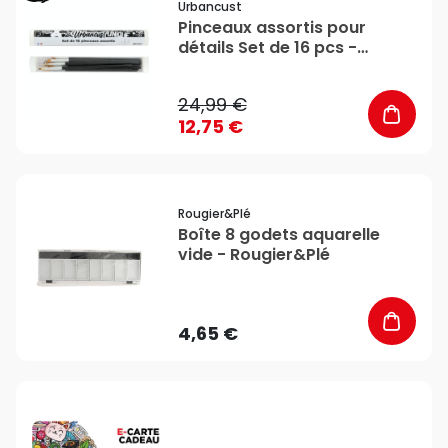
Urbancust
Pinceaux assortis pour
détails Set de 16 pcs -
Urbancust
24,99 €
12,75 €
favorite_border
Rougier&plé
Boîte 8 godets aquarelle
vide - Rougier&Plé
4,65 €