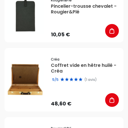
Rougier&plé
Pincelier-trousse chevalet -
Rougier&Plé
10,05 €
favorite_border
Créa
Coffret vide en hêtre huilé -
Créa
5/5
(1 avis)
48,60 €
favorite_border