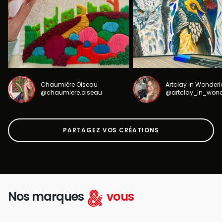
Chaumière Oiseau
Artclay in Wonder
@chaumiere.oiseau
@artclay_in_won
PARTAGEZ VOS CRÉATIONS
Nos marques
vous