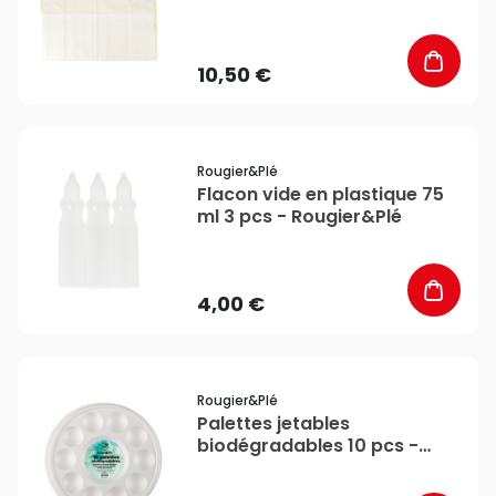
10,50 €
favorite_border
Rougier&plé
Flacon vide en plastique 75
ml 3 pcs - Rougier&Plé
4,00 €
favorite_border
Rougier&plé
Palettes jetables
biodégradables 10 pcs -
Rougier&Plé