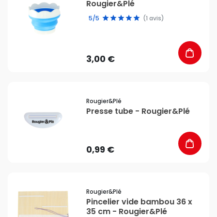
Rougier&Plé
5/5
(1 avis)
3,00 €
favorite_border
Rougier&plé
Presse tube - Rougier&Plé
0,99 €
favorite_border
Rougier&plé
Pincelier vide bambou 36 x
35 cm - Rougier&Plé