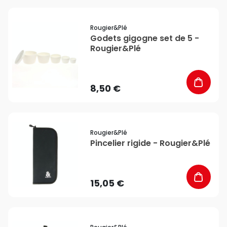
favorite_border
Rougier&plé
Godets gigogne set de 5 -
Rougier&Plé
8,50 €
favorite_border
Rougier&plé
Pincelier rigide - Rougier&Plé
15,05 €
favorite_border