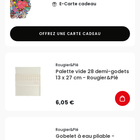
E-Carte cadeau
OFFREZ UNE CARTE CADEAU
favorite_border
Rougier&plé
Palette vide 28 demi-godets
13 x 27 cm - Rougier&Plé
6,05 €
favorite_border
Rougier&plé
Gobelet à eau pliable -