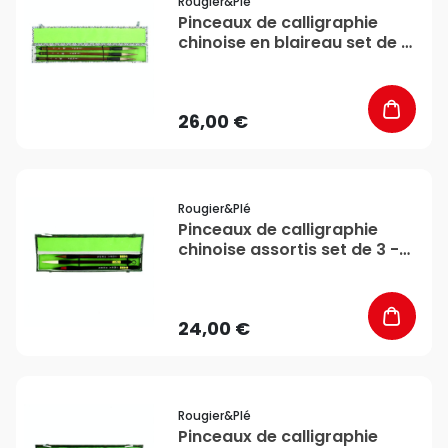
Rougier&plé
Pinceaux de calligraphie
chinoise en blaireau set de 3
- Rougier&Plé
26,00 €
favorite_border
Rougier&plé
Pinceaux de calligraphie
chinoise assortis set de 3 -
Rougier&Plé
24,00 €
favorite_border
Rougier&plé
Pinceaux de calligraphie