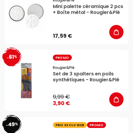
Rougier&plé
Mini palette céramique 2 pcs
+ Boîte métal - Rougier&Plé
17,59 €
61
%
favorite_border
-
PROMO
Rougier&plé
Set de 3 spalters en poils
synthétiques - Rougier&Plé
9,99 €
3,90 €
49
%
favorite_border
-
PRIX EXCLU WEB
PROMO