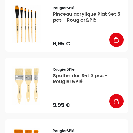
favorite_border
Rougier&plé
Pinceau acrylique Plat Set 6
pcs - Rougier&Plé
9,95 €
favorite_border
Rougier&plé
Spalter dur Set 3 pcs -
Rougier&Plé
9,95 €
favorite_border
Rougier&plé