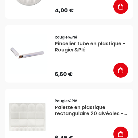
4,00 €
favorite_border
Rougier&plé
Pincelier tube en plastique -
Rougier&Plé
6,60 €
favorite_border
Rougier&plé
Palette en plastique
rectangulaire 20 alvéoles -
Rougier&Plé
6,45 €