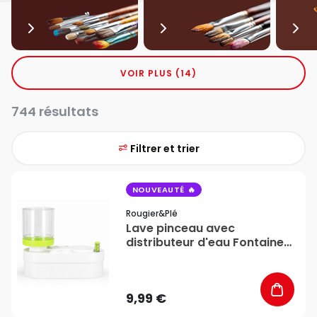
VOIR PLUS (14)
744 résultats
Filtrer et trier
favorite_border
NOUVEAUTÉ
Rougier&plé
Lave pinceau avec
distributeur d'eau Fontaine
d'artiste - Rougier&Plé
9,99 €