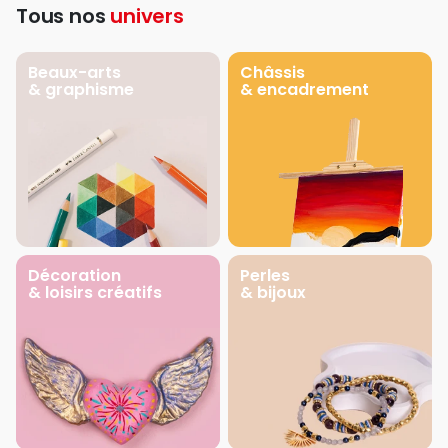
Tous nos
univers
Beaux-arts
Châssis
& graphisme
& encadrement
Décoration
Perles
& loisirs créatifs
& bijoux