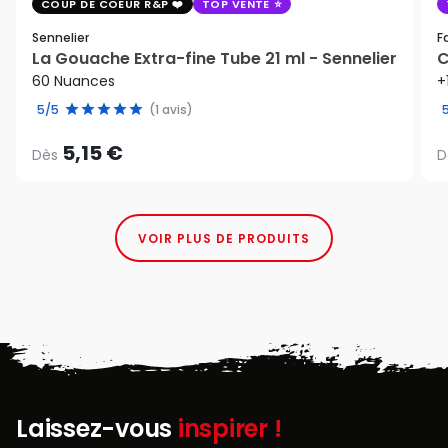
COUP DE COEUR R&P
TOP VENTE
Sennelier
F
La Gouache Extra-fine Tube 21 ml - Sennelier
C
60 Nuances
+
5/5
(1 avis)
5,15 €
Dès
D
VOIR PLUS DE PRODUITS
Laissez-vous
inspirer !