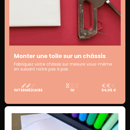
Monter une toile sur un châssis
Fabriquez votre châssis sur mesure vous-même
en suivant notre pas à pas.
INTERMÉDIAIRE
1H
54,05 €