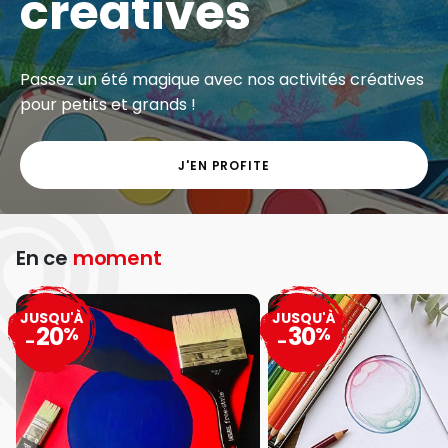
créatives
Passez un été magique avec nos activités créatives
pour petits et grands !
J'EN PROFITE
En ce
moment
JUSQU'À
JUSQU'À
20
30
%
%
-
-