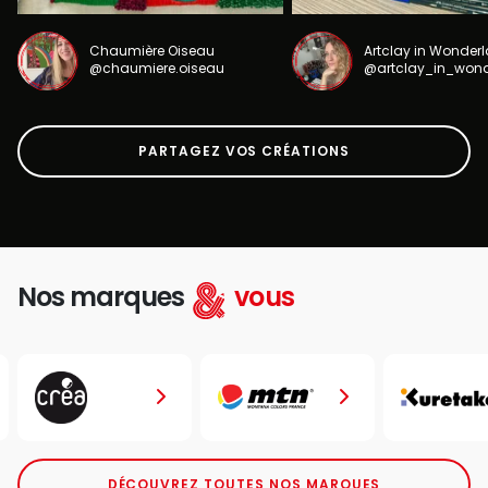
Chaumière Oiseau
Artclay in Wonder
@chaumiere.oiseau
@artclay_in_won
PARTAGEZ VOS CRÉATIONS
Nos marques
vous
DÉCOUVREZ TOUTES NOS MARQUES