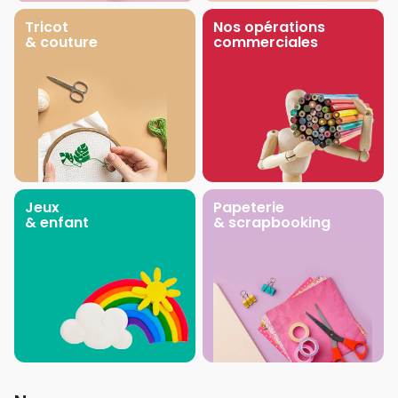
Tricot
Nos opérations
& couture
commerciales
Jeux
Papeterie
& enfant
& scrapbooking