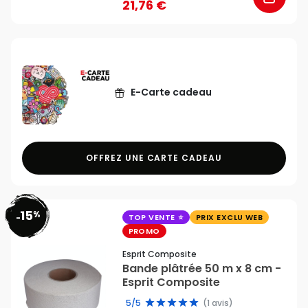
21,76 €
E-Carte cadeau
OFFREZ UNE CARTE CADEAU
15
%
favorite_border
-
TOP VENTE
PRIX EXCLU WEB
PROMO
Esprit Composite
Bande plâtrée 50 m x 8 cm -
Esprit Composite
5/5
(1 avis)