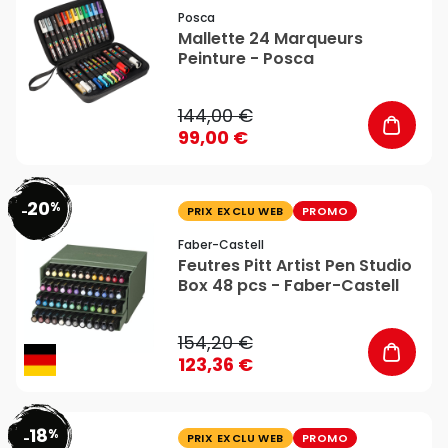
Posca
Mallette 24 Marqueurs
Peinture - Posca
144,00 €
99,00 €
20
%
favorite_border
-
PRIX EXCLU WEB
PROMO
Faber-Castell
Feutres Pitt Artist Pen Studio
Box 48 pcs - Faber-Castell
154,20 €
123,36 €
18
%
favorite_border
-
PRIX EXCLU WEB
PROMO