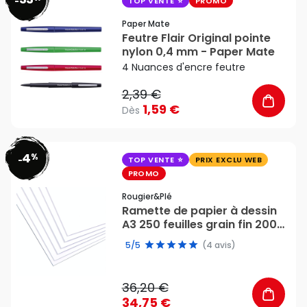
favorite_border
-
TOP VENTE
PROMO
Paper Mate
Feutre Flair Original pointe
nylon 0,4 mm - Paper Mate
4 Nuances d'encre feutre
2,39 €
1,59 €
Dès
4
%
favorite_border
-
TOP VENTE
PRIX EXCLU WEB
PROMO
Rougier&plé
Ramette de papier à dessin
A3 250 feuilles grain fin 200
g/m² - Rougier&Plé
5/5
(4 avis)
36,20 €
34,75 €