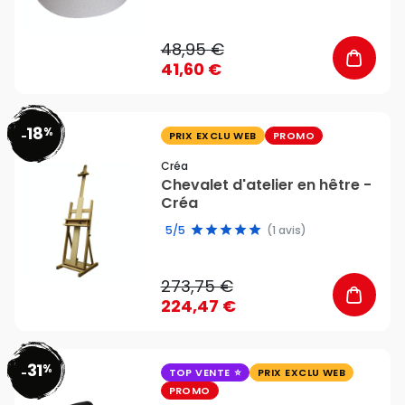
48,95 €
41,60 €
18
%
favorite_border
-
PRIX EXCLU WEB
PROMO
Créa
Chevalet d'atelier en hêtre -
Créa
5/5
(1 avis)
273,75 €
224,47 €
31
%
favorite_border
-
TOP VENTE
PRIX EXCLU WEB
PROMO