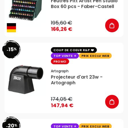
Feutres Pitt Artist Pen Studio
Box 60 pcs - Faber-Castell
195,60 €
166,26 €
15
%
favorite_border
-
COUP DE COEUR R&P
TOP VENTE
PRIX EXCLU WEB
PROMO
Artograph
Projecteur d'art 23w -
Artograph
174,05 €
147,94 €
20
%
favorite_border
-
TOP VENTE
PRIX EXCLU WEB