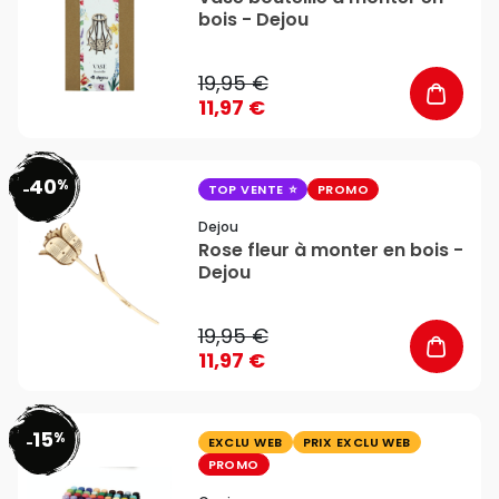
bois - Dejou
19,95 €
11,97 €
40
%
favorite_border
-
TOP VENTE
PROMO
Dejou
Rose fleur à monter en bois -
Dejou
19,95 €
11,97 €
15
%
favorite_border
-
EXCLU WEB
PRIX EXCLU WEB
PROMO