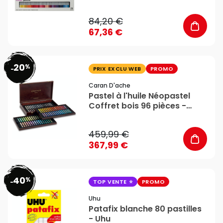
Newton
84,20 €
67,36 €
20
%
favorite_border
-
PRIX EXCLU WEB
PROMO
Caran D'ache
Pastel à l'huile Néopastel
Coffret bois 96 pièces -
Caran d'Ache
459,99 €
367,99 €
40
%
favorite_border
-
TOP VENTE
PROMO
Uhu
Patafix blanche 80 pastilles
- Uhu