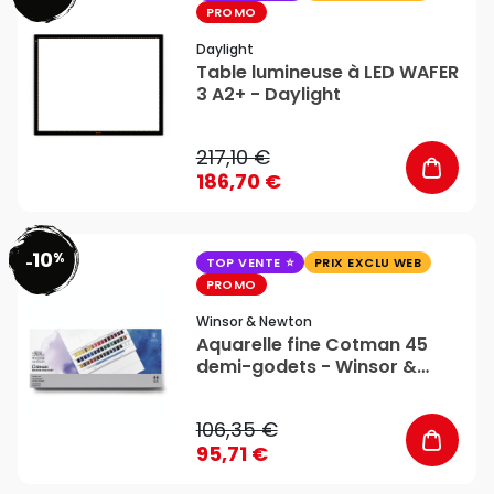
PROMO
Daylight
Table lumineuse à LED WAFER
3 A2+ - Daylight
217,10 €
186,70 €
10
%
favorite_border
-
TOP VENTE
PRIX EXCLU WEB
PROMO
Winsor & Newton
Aquarelle fine Cotman 45
demi-godets - Winsor &
Newton
106,35 €
95,71 €