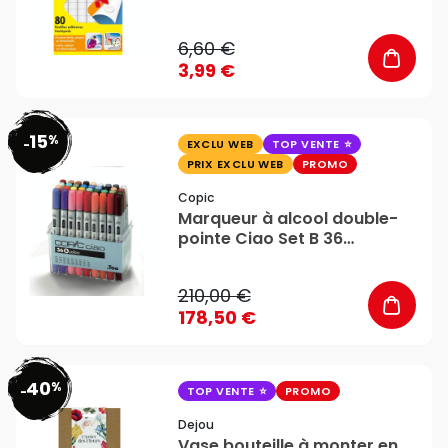
6,60 €
3,99 €
15
%
favorite_border
-
EXCLU WEB
TOP VENTE
PRIX EXCLU WEB
PROMO
Copic
Marqueur à alcool double-
pointe Ciao Set B 36
couleurs - Copic
210,00 €
178,50 €
40
%
favorite_border
-
TOP VENTE
PROMO
Dejou
Vase bouteille à monter en