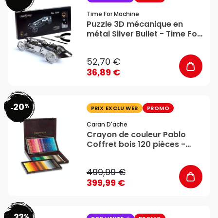
Time For Machine
Puzzle 3D mécanique en
métal Silver Bullet - Time For
Machine
52,70 €
36,89 €
20
%
favorite_border
-
PRIX EXCLU WEB
PROMO
Caran D'ache
Crayon de couleur Pablo
Coffret bois 120 pièces -
Caran d'Ache
499,99 €
399,99 €
33
%