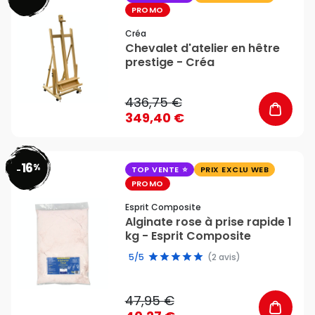
PROMO
Créa
Chevalet d'atelier en hêtre
prestige - Créa
436,75 €
349,40 €
16
%
favorite_border
-
TOP VENTE
PRIX EXCLU WEB
PROMO
Esprit Composite
Alginate rose à prise rapide 1
kg - Esprit Composite
5/5
(2 avis)
47,95 €