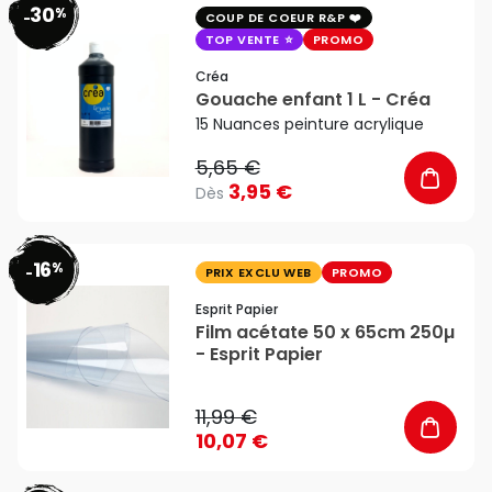
30
%
favorite_border
-
COUP DE COEUR R&P
TOP VENTE
PROMO
Créa
Gouache enfant 1 L - Créa
15 Nuances peinture acrylique
5,65 €
3,95 €
Dès
16
%
favorite_border
-
PRIX EXCLU WEB
PROMO
Esprit Papier
Film acétate 50 x 65cm 250µ
- Esprit Papier
11,99 €
10,07 €