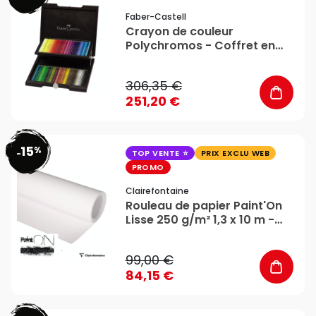
Faber-Castell
Crayon de couleur
Polychromos - Coffret en
bois 72 couleurs - Faber-
Castell
306,35 €
251,20 €
15
%
favorite_border
-
TOP VENTE
PRIX EXCLU WEB
PROMO
Clairefontaine
Rouleau de papier Paint'On
Lisse 250 g/m² 1,3 x 10 m -
Clairefontaine
99,00 €
84,15 €