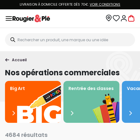
VOUS ÊTES CLIENT ROUGIER&PLÉ ? CRÉEZ UN NOUVEAU MOT DE PASSE ET ACCÉDEZ
À
VOTRE COMPTE.
Accueil
Nos opérations commerciales
Big Art
Rentrée des classes
Vacan
4684 résultats