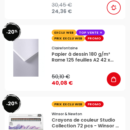
30,45 €
24,36 €
20
%
favorite_border
-
EXCLU WEB
TOP VENTE
PRIX EXCLU WEB
PROMO
Clairefontaine
Papier à dessin 180 g/m²
Rame 125 feuilles A2 42 x
59,4 cm - Clairefontaine
50,10 €
40,08 €
20
%
favorite_border
-
PRIX EXCLU WEB
PROMO
Winsor & Newton
Crayons de couleur Studio
Collection 72 pcs - Winsor &