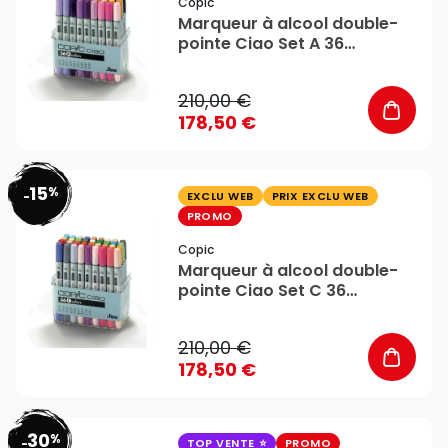
Copic
Marqueur à alcool double-
pointe Ciao Set A 36
couleurs - Copic
210,00 €
178,50 €
15
%
favorite_border
-
EXCLU WEB
PRIX EXCLU WEB
PROMO
Copic
Marqueur à alcool double-
pointe Ciao Set C 36
couleurs - Copic
210,00 €
178,50 €
30
%
favorite_border
-
TOP VENTE
PROMO