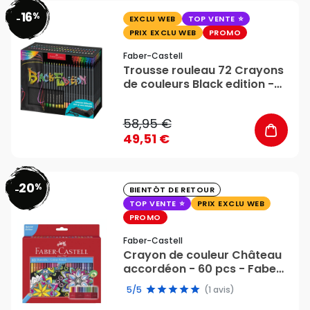
16
%
favorite_border
-
EXCLU WEB
TOP VENTE
PRIX EXCLU WEB
PROMO
Faber-Castell
Trousse rouleau 72 Crayons
de couleurs Black edition -
Faber Castell
58,95 €
49,51 €
20
%
favorite_border
-
BIENTÔT DE RETOUR
TOP VENTE
PRIX EXCLU WEB
PROMO
Faber-Castell
Crayon de couleur Château
accordéon - 60 pcs - Faber-
Castell
5/5
(1 avis)