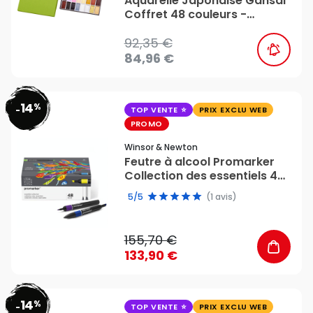
Aquarelle Japonaise Gansai
Coffret 48 couleurs -
Kuretake
92,35 €
84,96 €
14
%
favorite_border
-
TOP VENTE
PRIX EXCLU WEB
PROMO
Winsor & Newton
Feutre à alcool Promarker
Collection des essentiels 48
couleurs - Winsor & Newton
5/5
(1 avis)
155,70 €
133,90 €
14
%
favorite_border
-
TOP VENTE
PRIX EXCLU WEB