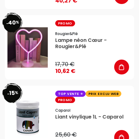
40,27 €
40
%
favorite_border
-
PROMO
Rougier&plé
Lampe néon Cœur -
Rougier&Plé
17,70 €
10,62 €
15
%
favorite_border
-
TOP VENTE
PRIX EXCLU WEB
PROMO
Caparol
Liant vinylique 1L - Caparol
25,60 €