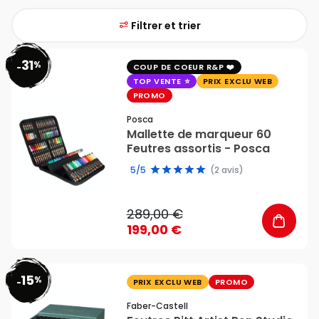
Filtrer et trier
31
%
favorite_border
-
COUP DE COEUR R&P
TOP VENTE
PRIX EXCLU WEB
PROMO
Posca
Mallette de marqueur 60
Feutres assortis - Posca
5/5
(2 avis)
289,00 €
199,00 €
15
%
favorite_border
-
PRIX EXCLU WEB
PROMO
Faber-Castell