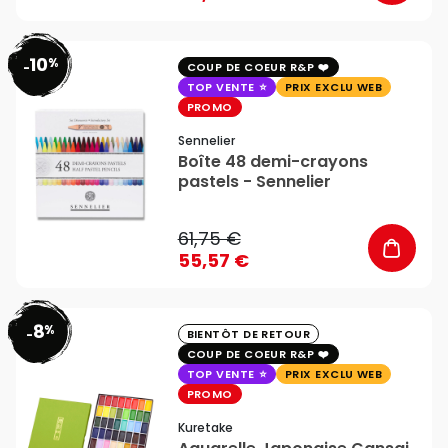
10
%
favorite_border
-
COUP DE COEUR R&P
TOP VENTE
PRIX EXCLU WEB
PROMO
Sennelier
Boîte 48 demi-crayons
pastels - Sennelier
61,75 €
55,57 €
8
%
favorite_border
-
BIENTÔT DE RETOUR
COUP DE COEUR R&P
TOP VENTE
PRIX EXCLU WEB
PROMO
Kuretake