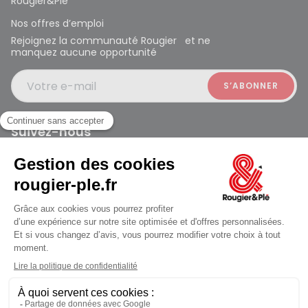
Rougier&Plé
Nos offres d’emploi
Rejoignez la communauté Rougier et ne
manquez aucune opportunité
Votre e-mail
Suivez-nous
Rougier et Plé 2024 Copyright
jusqu'au Lundi à 10:00
Mentions légales
Conditions générales des ventes