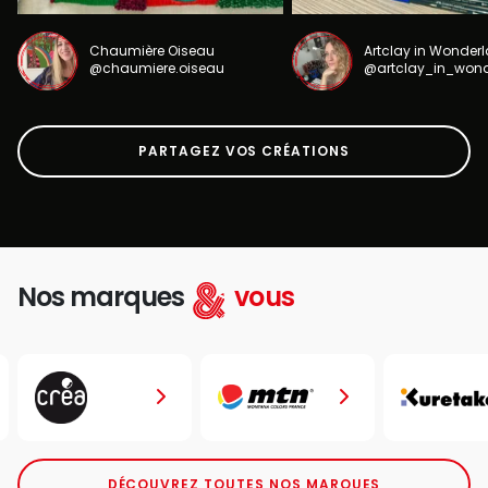
Chaumière Oiseau
Artclay in Wonder
@chaumiere.oiseau
@artclay_in_won
PARTAGEZ VOS CRÉATIONS
Nos marques
vous
DÉCOUVREZ TOUTES NOS MARQUES