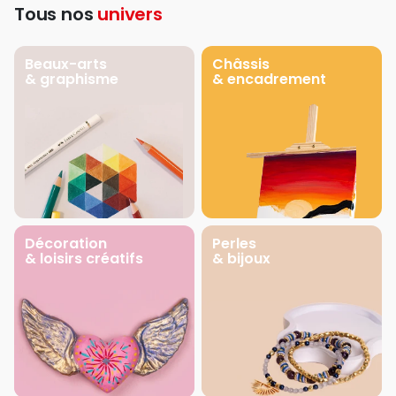
Tous nos
univers
Beaux-arts
Châssis
& graphisme
& encadrement
Décoration
Perles
& loisirs créatifs
& bijoux