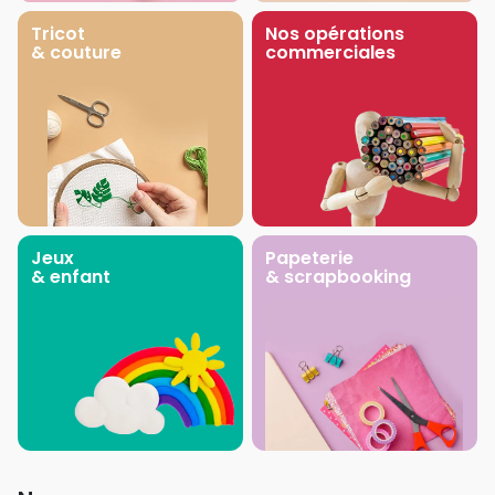
Tricot
Nos opérations
& couture
commerciales
Jeux
Papeterie
& enfant
& scrapbooking