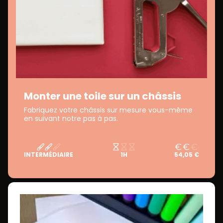
Monter une toile sur un châssis
Fabriquez votre châssis sur mesure vous-même
en suivant notre pas à pas.
INTERMÉDIAIRE
1H
54,05 €