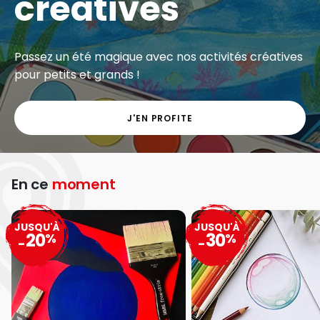
créatives
Passez un été magique avec nos activités créatives
pour petits et grands !
J'EN PROFITE
En ce
moment
JUSQU'À
JUSQU'À
20
30
%
%
-
-