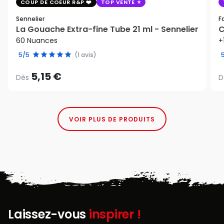
COUP DE COEUR R&P
TOP VENTE
Sennelier
F
La Gouache Extra-fine Tube 21 ml - Sennelier
C
60 Nuances
+
5/5
(1 avis)
5,15 €
Dès
D
VOIR PLUS DE PRODUITS
Laissez-vous
inspirer !