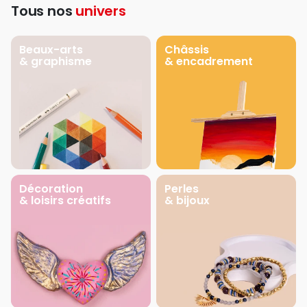
Tous nos
univers
Beaux-arts
Châssis
& graphisme
& encadrement
Décoration
Perles
& loisirs créatifs
& bijoux