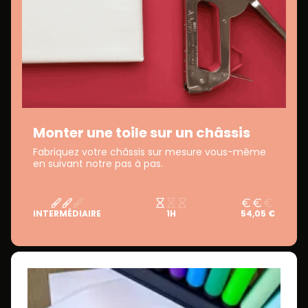
Monter une toile sur un châssis
Fabriquez votre châssis sur mesure vous-même
en suivant notre pas à pas.
INTERMÉDIAIRE
1H
54,05 €