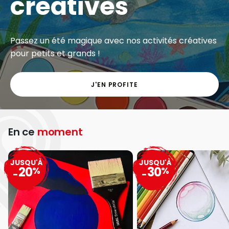
créatives
Passez un été magique avec nos activités créatives
pour petits et grands !
J'EN PROFITE
En ce
moment
JUSQU'À
JUSQU'À
20
30
%
%
-
-