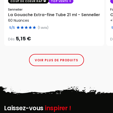
COUP DE COEUR R&P
TOP VENTE
Sennelier
F
La Gouache Extra-fine Tube 21 ml - Sennelier
C
60 Nuances
+
5/5
(1 avis)
5,15 €
Dès
D
VOIR PLUS DE PRODUITS
Laissez-vous
inspirer !