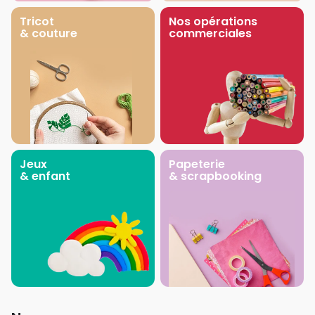
Tricot
Nos opérations
& couture
commerciales
Jeux
Papeterie
& enfant
& scrapbooking