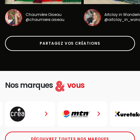
Chaumière Oiseau
Artclay in Wonder
@chaumiere.oiseau
@artclay_in_won
PARTAGEZ VOS CRÉATIONS
Nos marques
vous
DÉCOUVREZ TOUTES NOS MARQUES