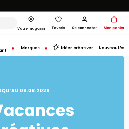
Favoris
Se connecter
Mon panier
Votre magasin
Marques
Idées créatives
Nouveautés
ant
rt à 10:00
SQU’AU 09.08.2026
Vacances