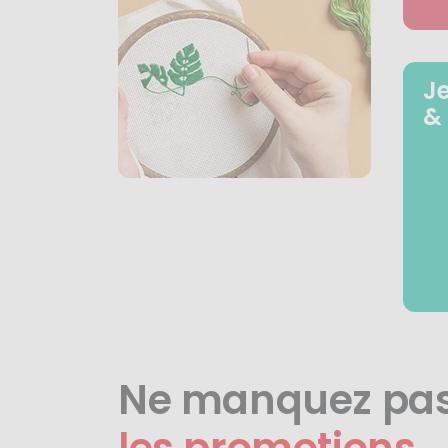
J
&
Ne manquez pa