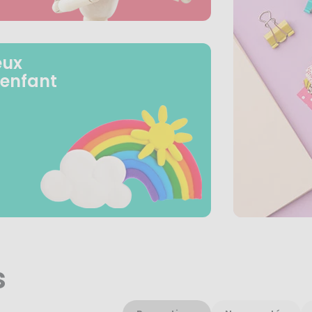
eux
 enfant
s