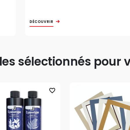
DÉCOUVRIR
s sélectionnés pour v
favorite_border