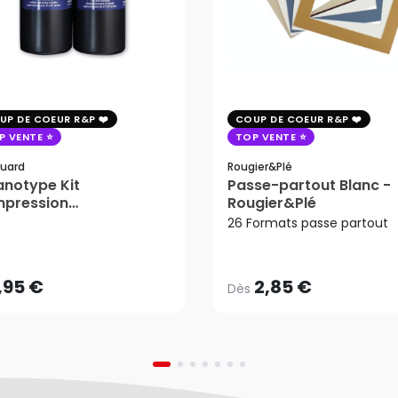
UP DE COEUR R&P
COUP DE COEUR R&P
P VENTE
TOP VENTE
uard
Rougier&plé
notype Kit
Passe-partout Blanc -
mpression
Rougier&Plé
2,85 €
tosensible - Jacquard
26 Formats passe partout
Dès
,95 €
AJOUTER AU PANIER
,95 €
2,85 €
Dès