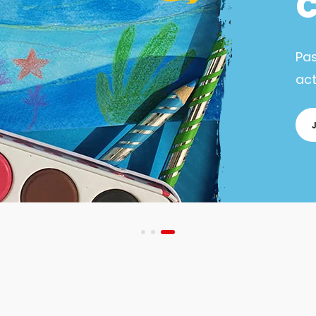
Pa
act