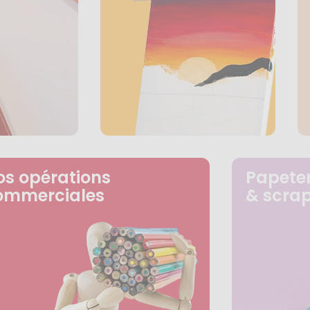
os opérations
Papeter
ommerciales
& scra