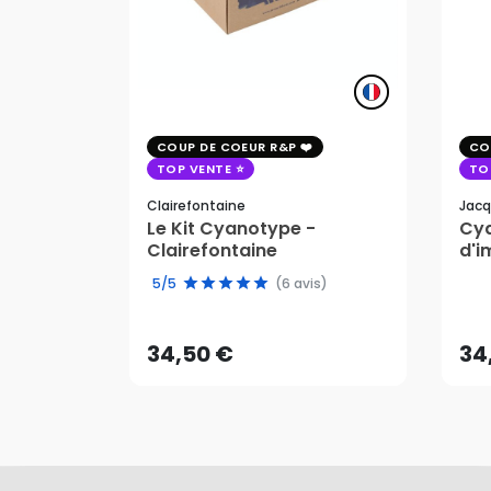
COUP DE COEUR R&P
CO
TOP VENTE
TO
Clairefontaine
Jacq
Le Kit Cyanotype -
Cya
Clairefontaine
d'i
pho
34,50 €
34
5/5
(6 avis)
AJOUTER AU PANIER
34,50 €
34