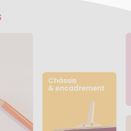
s
Châssis
& encadrement