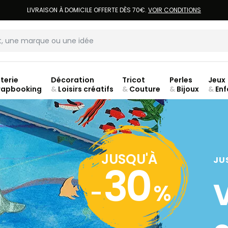
LIVRAISON À DOMICILE OFFERTE DÈS 70€.
VOIR CONDITIONS
terie
Décoration
Tricot
Perles
Jeux
rapbooking
&
Loisirs créatifs
&
Couture
&
Bijoux
&
Enf
ouve
JUSQU'À
JU
30
-
%