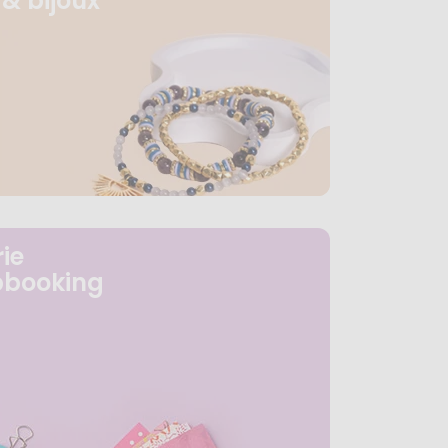
& bijoux
ie
pbooking