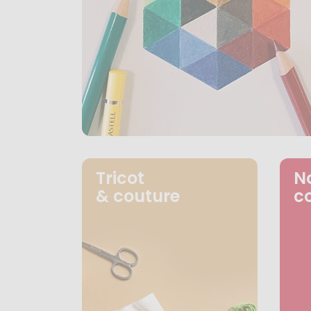
Tricot
N
& couture
c