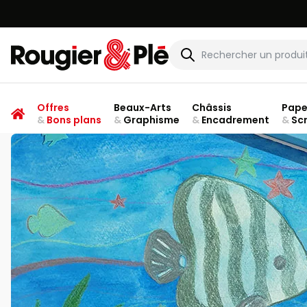
Rougier & Plé
Offres
Beaux-Arts
Châssis
Pape
&
Bons plans
&
Graphisme
&
Encadrement
&
Sc