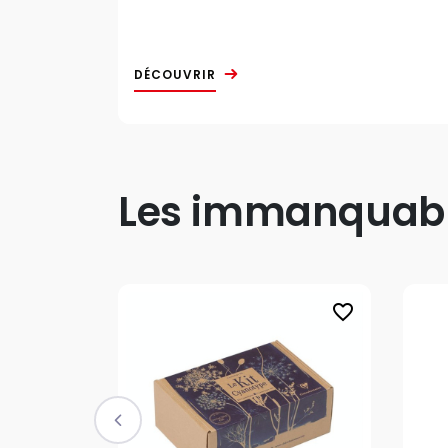
DÉCOUVRIR
Les immanquable
favorite_border