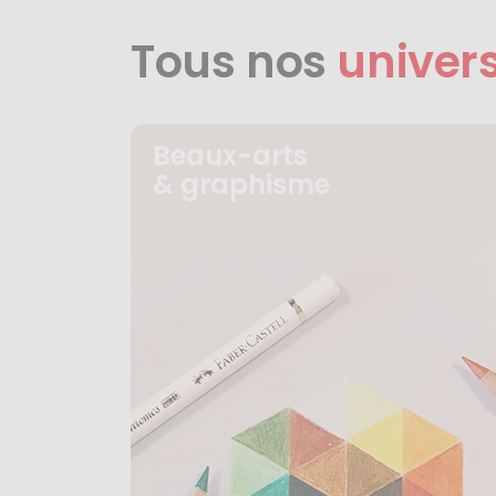
Tous nos
univer
Beaux-arts
& graphisme