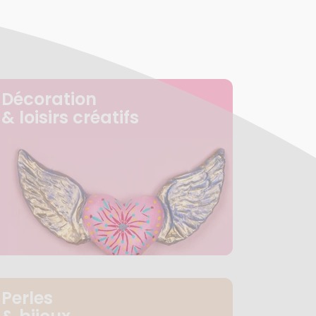
Décoration
& loisirs créatifs
Perles