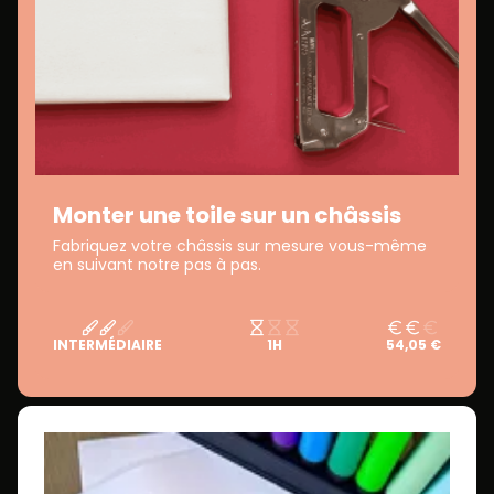
Monter une toile sur un châssis
Fabriquez votre châssis sur mesure vous-même
en suivant notre pas à pas.
INTERMÉDIAIRE
1H
54,05 €