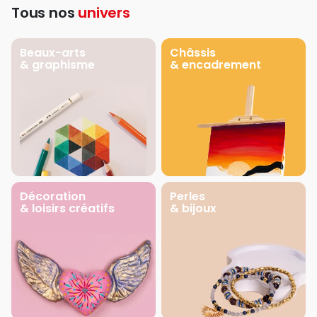
Tous nos
univers
Beaux-arts
Châssis
& graphisme
& encadrement
Décoration
Perles
& loisirs créatifs
& bijoux