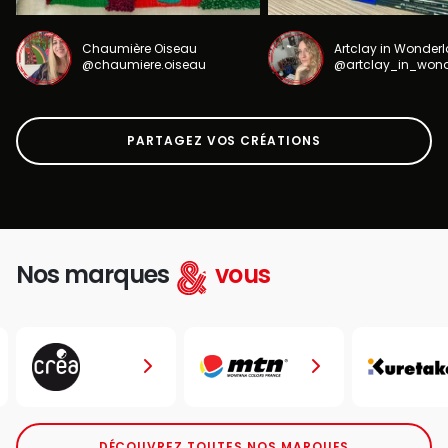
Chaumière Oiseau
Artclay in Wonder
@chaumiere.oiseau
@artclay_in_won
PARTAGEZ VOS CRÉATIONS
Nos marques
vous
DÉCOUVREZ TOUTES NOS MARQUES