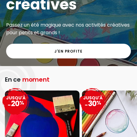
créatives
Passez un été magique avec nos activités créatives
pour petits et grands !
J'EN PROFITE
En ce
moment
JUSQU'À
JUSQU'À
20
30
%
%
-
-