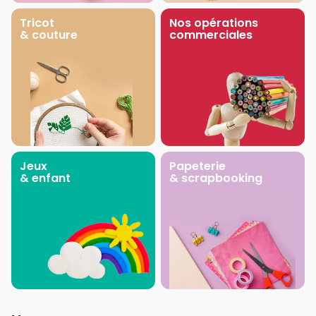
Tricot
Nos opérations
& couture
commerciales
Jeux
Papeterie
& enfant
& scrapbooking