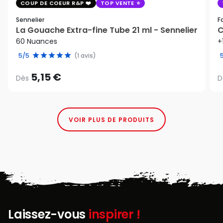
COUP DE COEUR R&P
TOP VENTE
Sennelier
F
La Gouache Extra-fine Tube 21 ml - Sennelier
C
60 Nuances
+
5/5
(1 avis)
5,15 €
Dès
D
VOIR PLUS DE PRODUITS
Laissez-vous
inspirer !