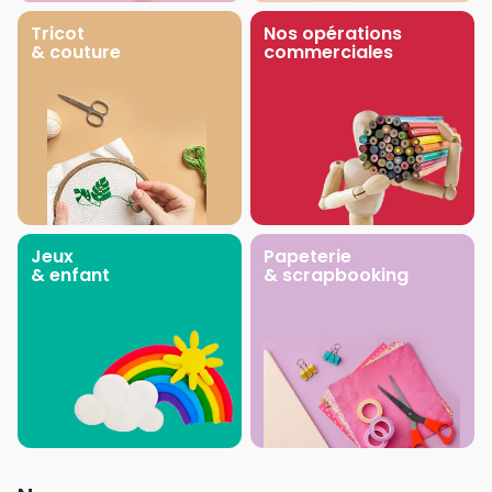
Tricot
Nos opérations
& couture
commerciales
Jeux
Papeterie
& enfant
& scrapbooking