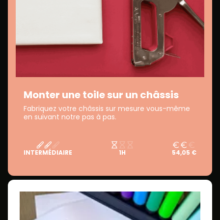
Monter une toile sur un châssis
Fabriquez votre châssis sur mesure vous-même
en suivant notre pas à pas.
INTERMÉDIAIRE
1H
54,05 €