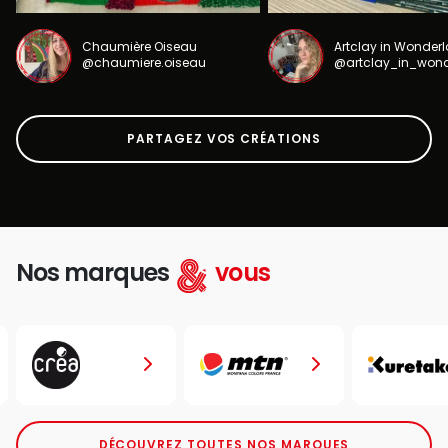
Chaumière Oiseau
Artclay in Wonder
@chaumiere.oiseau
@artclay_in_won
PARTAGEZ VOS CRÉATIONS
Nos marques
vous
DÉCOUVREZ TOUTES NOS MARQUES