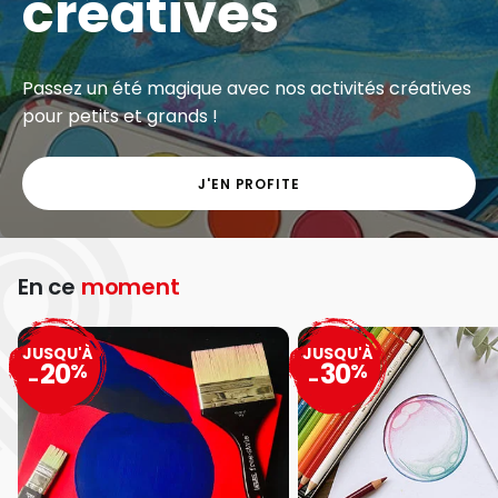
créatives
Passez un été magique avec nos activités créatives
pour petits et grands !
J'EN PROFITE
En ce
moment
JUSQU'À
JUSQU'À
20
30
%
%
-
-