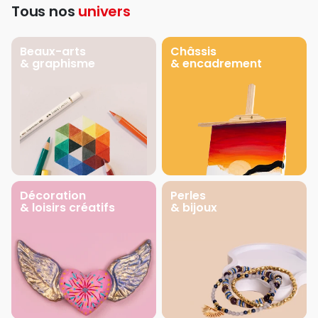
Tous nos
univers
Beaux-arts
Châssis
& graphisme
& encadrement
Décoration
Perles
& loisirs créatifs
& bijoux