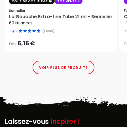
COUP DE COEUR R&P
TOP VENTE
Sennelier
F
La Gouache Extra-fine Tube 21 ml - Sennelier
C
60 Nuances
+
5/5
(1 avis)
5,15 €
Dès
D
VOIR PLUS DE PRODUITS
Laissez-vous
inspirer !