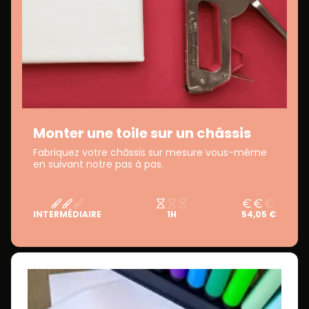
Monter une toile sur un châssis
Fabriquez votre châssis sur mesure vous-même
en suivant notre pas à pas.
INTERMÉDIAIRE
1H
54,05 €