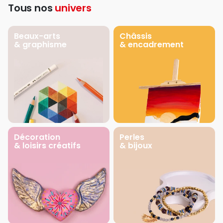
Tous nos
univers
Beaux-arts
Châssis
& graphisme
& encadrement
Décoration
Perles
& loisirs créatifs
& bijoux