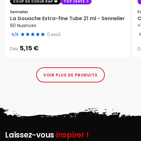
COUP DE COEUR R&P
TOP VENTE
Sennelier
F
La Gouache Extra-fine Tube 21 ml - Sennelier
C
60 Nuances
+
5/5
(1 avis)
5,15 €
Dès
D
VOIR PLUS DE PRODUITS
Laissez-vous
inspirer !