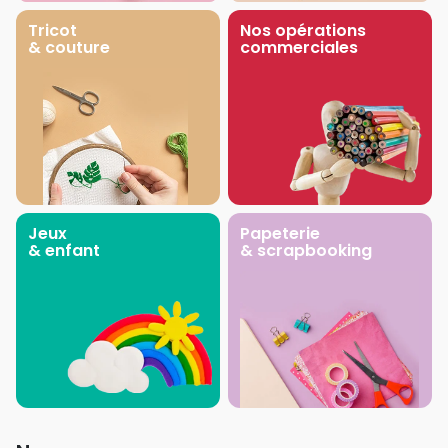
Tricot
Nos opérations
& couture
commerciales
Jeux
Papeterie
& enfant
& scrapbooking