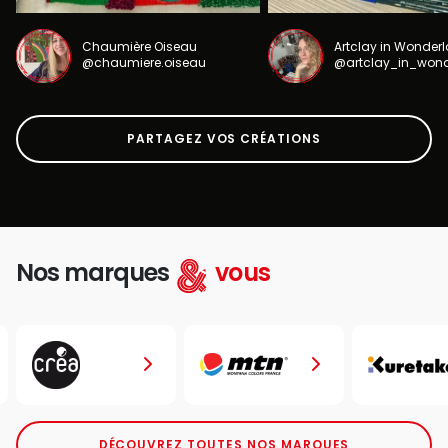
Chaumière Oiseau
Artclay in Wonder
@chaumiere.oiseau
@artclay_in_won
PARTAGEZ VOS CRÉATIONS
Nos marques
vous
DÉCOUVREZ TOUTES NOS MARQUES