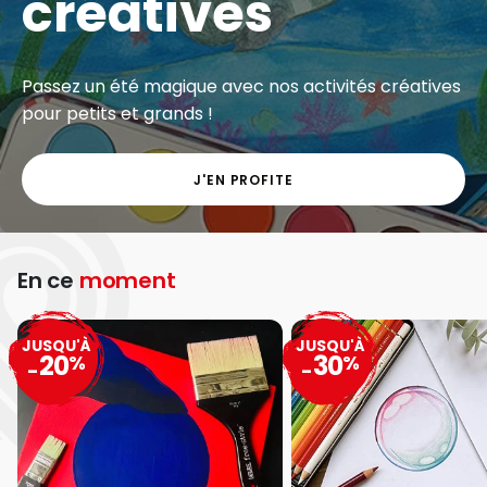
créatives
Passez un été magique avec nos activités créatives
pour petits et grands !
J'EN PROFITE
En ce
moment
JUSQU'À
JUSQU'À
20
30
%
%
-
-