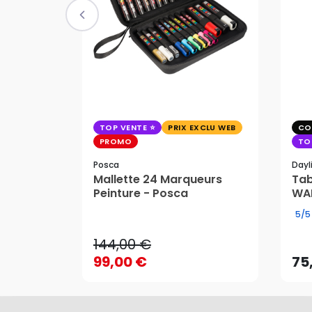
TOP VENTE
PRIX EXCLU WEB
CO
PROMO
TO
Posca
Dayl
Mallette 24 Marqueurs
Tab
144,00 €
Peinture - Posca
WAF
99,00 €
75
5/5
144,00 €
99,00 €
75