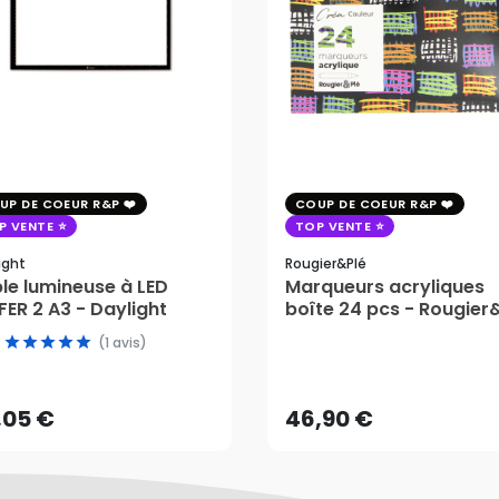
UP DE COEUR R&P
COUP DE COEUR R&P
P VENTE
TOP VENTE
ight
Rougier&plé
le lumineuse à LED
Marqueurs acryliques
ER 2 A3 - Daylight
boîte 24 pcs - Rougier
,05 €
(1 avis)
46,90 €
AJOUTER AU PANIER
,05 €
46,90 €