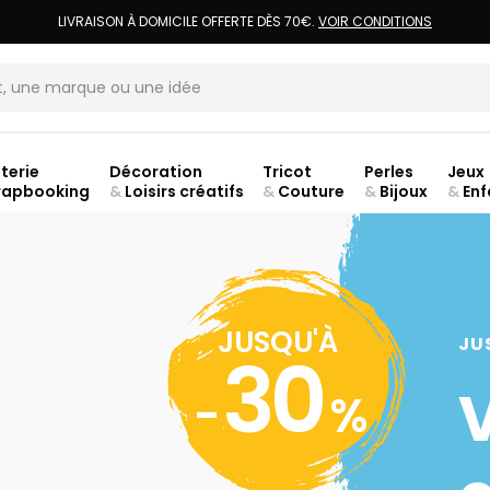
LIVRAISON À DOMICILE OFFERTE DÈS 70€.
VOIR CONDITIONS
terie
Décoration
Tricot
Perles
Jeux
rapbooking
&
Loisirs créatifs
&
Couture
&
Bijoux
&
Enf
ouve
JUSQU'À
JU
30
-
%