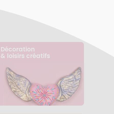
Décoration
& loisirs créatifs