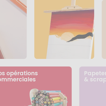
os opérations
Papeter
ommerciales
& scra