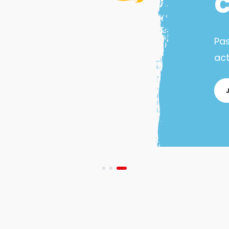
Pa
act