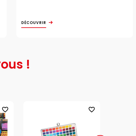
DÉCOUVRIR
ous !
favorite_border
favorite_border