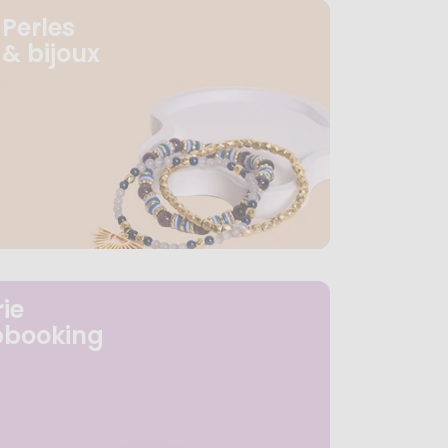
Perles
& bijoux
ie
pbooking