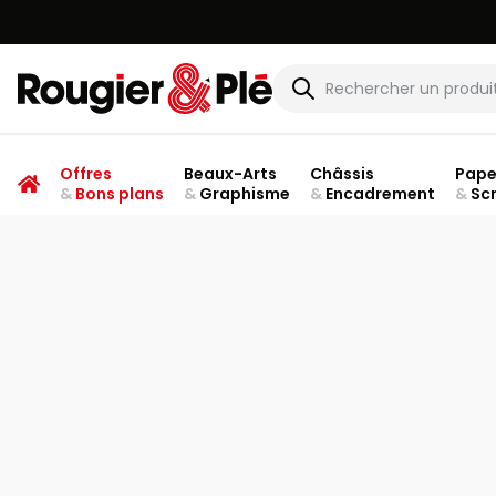
Rougier & Plé
Offres
Beaux-Arts
Châssis
Pape
&
Bons plans
&
Graphisme
&
Encadrement
&
Sc