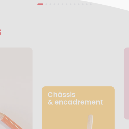
s
Châssis
& encadrement