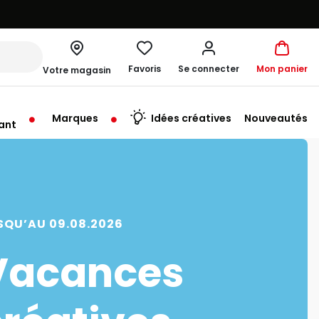
Favoris
Se connecter
Mon panier
Votre magasin
Marques
Idées créatives
Nouveautés
ant
rt à 10:00
SQU’AU 09.08.2026
Vacances