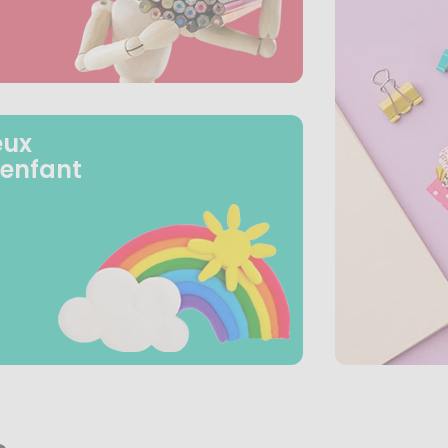
eux
 enfant