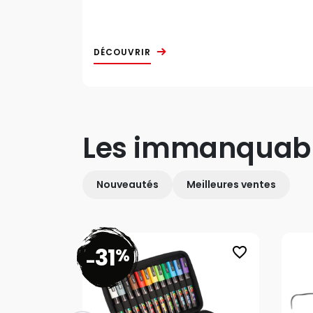
DÉCOUVRIR
Les immanquab
Nouveautés
Meilleures ventes
31
%
favorite_border
-