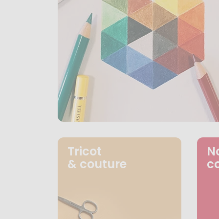
Tricot
N
& couture
c