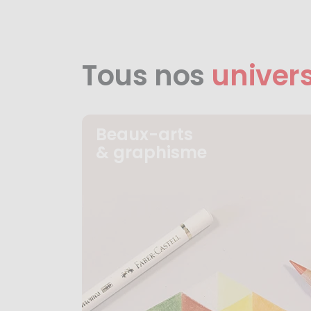
Tous nos
univer
Beaux-arts
& graphisme