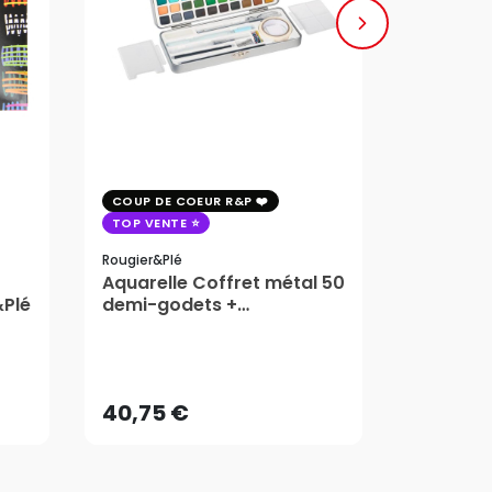
COUP DE COEUR R&P
COUP DE 
TOP VENTE
TOP VENT
Rougier&plé
Milan
Aquarelle Coffret métal 50
Plaque 
&Plé
demi-godets +
Block Vi
accessoires - Rougier&Plé
1,99
5 Formats
Dès
40,75 €
AJOUTER AU PANIER
40,75 €
1,99
Dès