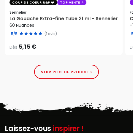
COUP DE COEUR R&P
TOP VENTE
Sennelier
F
La Gouache Extra-fine Tube 21 ml - Sennelier
C
60 Nuances
+
5/5
(1 avis)
5,15 €
Dès
D
VOIR PLUS DE PRODUITS
Laissez-vous
inspirer !