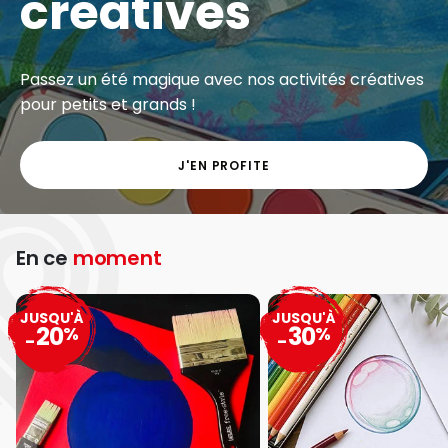
créatives
Passez un été magique avec nos activités créatives
pour petits et grands !
J'EN PROFITE
En ce
moment
JUSQU'À
JUSQU'À
20
30
%
%
-
-