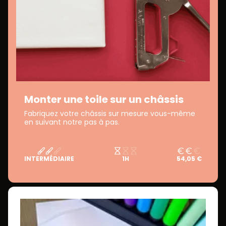
Monter une toile sur un châssis
Fabriquez votre châssis sur mesure vous-même
en suivant notre pas à pas.
INTERMÉDIAIRE
1H
54,05 €