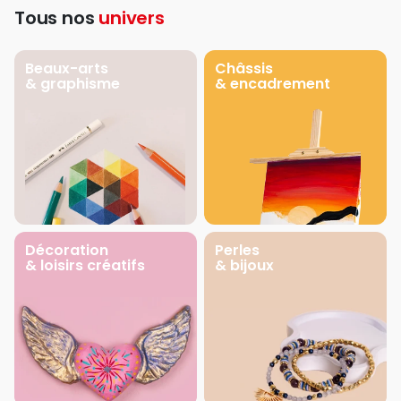
Tous nos
univers
Beaux-arts
Châssis
& graphisme
& encadrement
Décoration
Perles
& loisirs créatifs
& bijoux