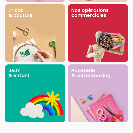
Tricot
Nos opérations
& couture
commerciales
Jeux
Papeterie
& enfant
& scrapbooking