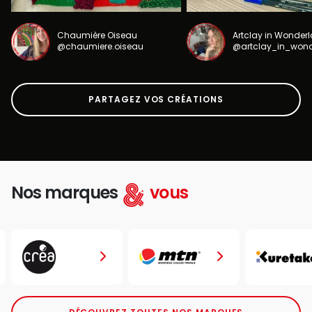
Chaumière Oiseau
Artclay in Wonder
@chaumiere.oiseau
@artclay_in_won
PARTAGEZ VOS CRÉATIONS
Nos marques
vous