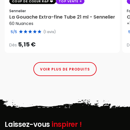
COUP DE COEUR R&P
TOP VENTE
Sennelier
F
La Gouache Extra-fine Tube 21 ml - Sennelier
C
60 Nuances
+
5/5
(1 avis)
5,15 €
Dès
D
VOIR PLUS DE PRODUITS
Laissez-vous
inspirer !