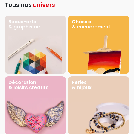
Tous nos
univers
Beaux-arts
Châssis
& graphisme
& encadrement
Décoration
Perles
& loisirs créatifs
& bijoux