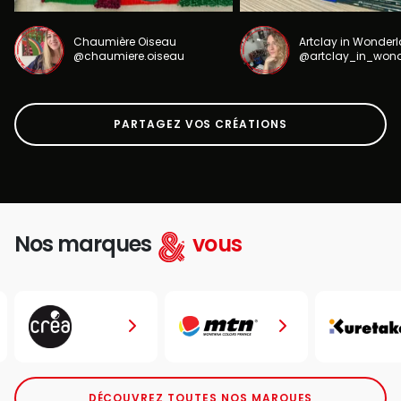
Chaumière Oiseau
Artclay in Wonder
@chaumiere.oiseau
@artclay_in_won
PARTAGEZ VOS CRÉATIONS
Nos marques
vous
DÉCOUVREZ TOUTES NOS MARQUES