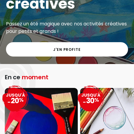
créatives
Passez un été magique avec nos activités créatives
pour petits et grands !
J'EN PROFITE
En ce
moment
JUSQU'À
JUSQU'À
20
30
%
%
-
-