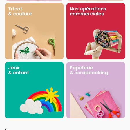
Tricot
Nos opérations
& couture
commerciales
Jeux
Papeterie
& enfant
& scrapbooking