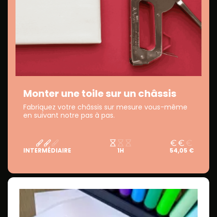
Monter une toile sur un châssis
Fabriquez votre châssis sur mesure vous-même
en suivant notre pas à pas.
INTERMÉDIAIRE
1H
54,05 €