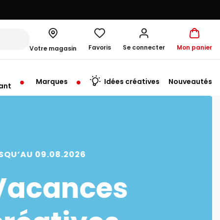
Favoris
Se connecter
Mon panier
Votre magasin
Marques
Idées créatives
Nouveautés
ant
rt à 10:00
SQU’AU 09.08.2026
Vacances