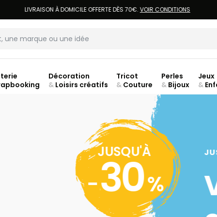
LIVRAISON À DOMICILE OFFERTE DÈS 70€.
VOIR CONDITIONS
terie
Décoration
Tricot
Perles
Jeux
rapbooking
&
Loisirs créatifs
&
Couture
&
Bijoux
&
Enf
ouve
JUSQU'À
JU
30
-
%