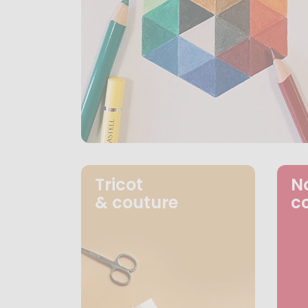
Tricot
N
& couture
c