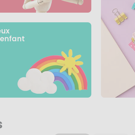
eux
 enfant
s