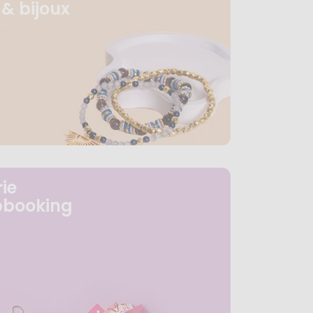
& bijoux
ie
pbooking