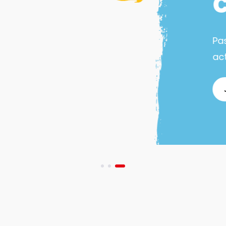
Pa
act