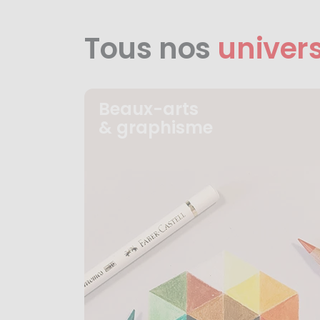
Tous nos
univer
Beaux-arts
& graphisme