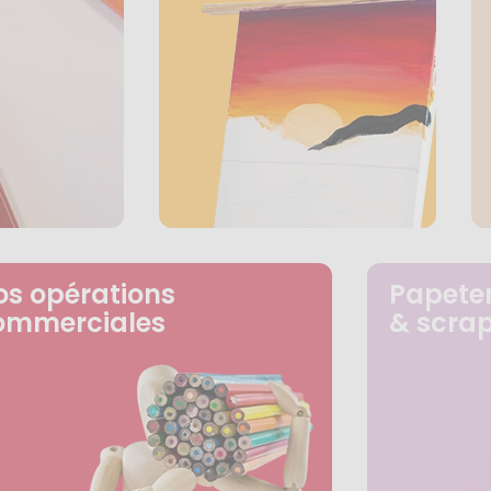
os opérations
Papeter
ommerciales
& scra