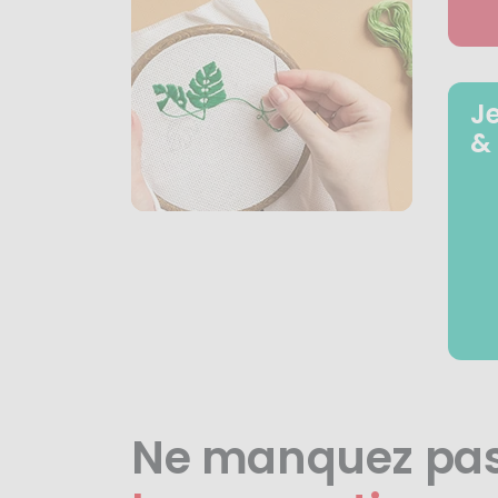
J
&
Ne manquez pa