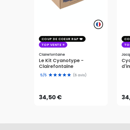
COUP DE COEUR R&P
CO
TOP VENTE
TO
Clairefontaine
Jacq
Le Kit Cyanotype -
Cya
Clairefontaine
d'i
pho
5/5
(6 avis)
34,50 €
34
AJOUTER AU PANIER
34,50 €
34