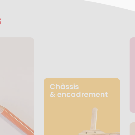
s
Châssis
& encadrement