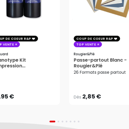
UP DE COEUR R&P
COUP DE COEUR R&P
P VENTE
TOP VENTE
uard
Rougier&plé
notype Kit
Passe-partout Blanc -
mpression
Rougier&Plé
tosensible - Jacquard
26 Formats passe partout
2,85 €
Dès
,95 €
AJOUTER AU PANIER
,95 €
2,85 €
Dès