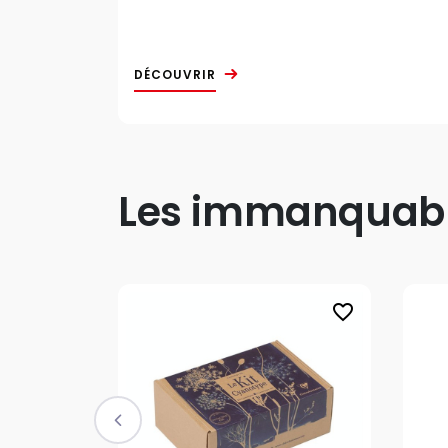
DÉCOUVRIR
Les immanquable
favorite_border