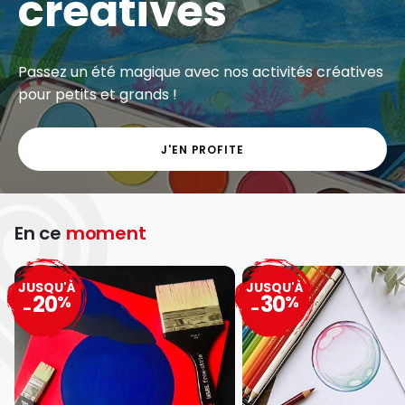
créatives
Passez un été magique avec nos activités créatives
pour petits et grands !
J'EN PROFITE
En ce
moment
JUSQU'À
JUSQU'À
20
30
%
%
-
-