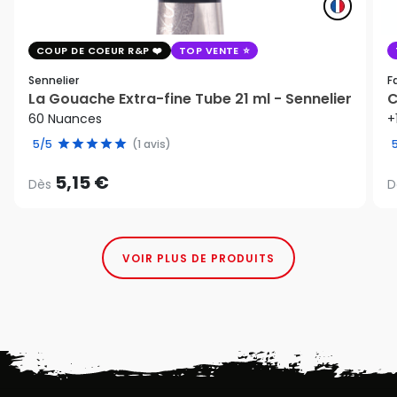
COUP DE COEUR R&P
TOP VENTE
Sennelier
F
La Gouache Extra-fine Tube 21 ml - Sennelier
C
60 Nuances
+
5/5
(1 avis)
5,15 €
Dès
D
VOIR PLUS DE PRODUITS