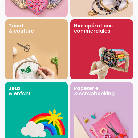
Tricot
Nos opérations
& couture
commerciales
Jeux
Papeterie
& enfant
& scrapbooking