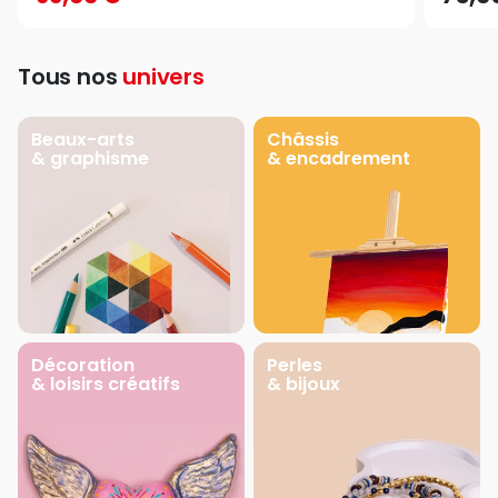
Tous nos
univers
Beaux-arts
Châssis
& graphisme
& encadrement
Décoration
Perles
& loisirs créatifs
& bijoux