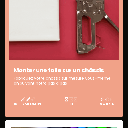
Monter une toile sur un châssis
Fabriquez votre châssis sur mesure vous-même
en suivant notre pas à pas.
INTERMÉDIAIRE
1H
54,05 €