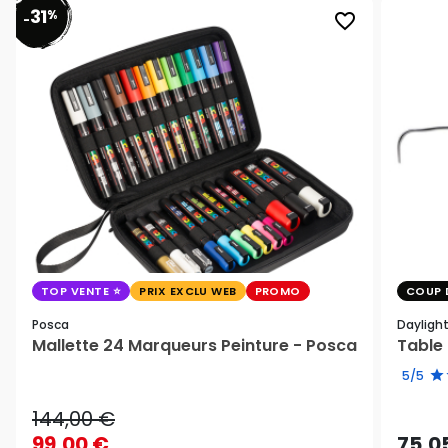
31
%
favorite_border
-
TOP VENTE
PRIX EXCLU WEB
PROMO
COUP 
Posca
Dayligh
Mallette 24 Marqueurs Peinture - Posca
Table 
5/5
144,00 €
99,00 €
75,0