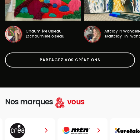
Chaumière Oiseau
Artclay in Wonder
@chaumiere.oiseau
@artclay_in_won
PARTAGEZ VOS CRÉATIONS
Nos marques
vous