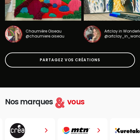
Chaumière Oiseau
Artclay in Wonder
@chaumiere.oiseau
@artclay_in_won
PARTAGEZ VOS CRÉATIONS
Nos marques
vous