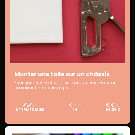
Monter une toile sur un châssis
Fabriquez votre châssis sur mesure vous-même
en suivant notre pas à pas.
INTERMÉDIAIRE
1H
54,05 €