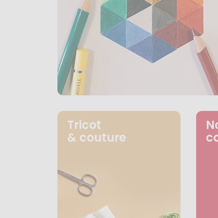
Tricot
N
& couture
c