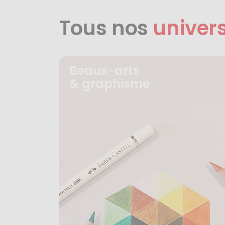
Tous nos
univer
Beaux-arts
& graphisme