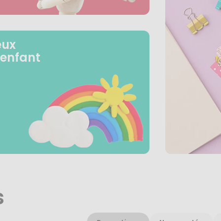
eux
 enfant
s