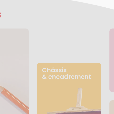
s
Châssis
& encadrement