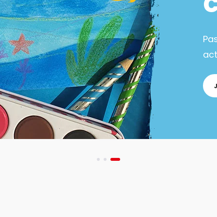
Pa
act