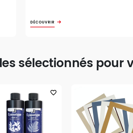
DÉCOUVRIR
s sélectionnés pour v
favorite_border