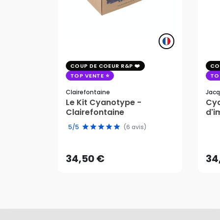
COUP DE COEUR R&P
CO
TOP VENTE
TO
Clairefontaine
Jacq
Le Kit Cyanotype -
Cya
Clairefontaine
d'i
pho
34,50 €
34
5/5
(6 avis)
AJOUTER AU PANIER
34,50 €
34