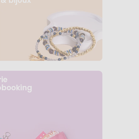
& bijoux
ie
pbooking