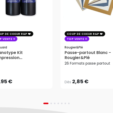
UP DE COEUR R&P
COUP DE COEUR R&P
P VENTE
TOP VENTE
uard
Rougier&plé
notype Kit
Passe-partout Blanc -
mpression
Rougier&Plé
2,85 €
tosensible - Jacquard
26 Formats passe partout
Dès
,95 €
AJOUTER AU PANIER
,95 €
2,85 €
Dès