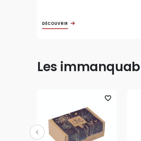
DÉCOUVRIR
Les immanquable
favorite_border