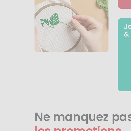
J
&
Ne manquez pa