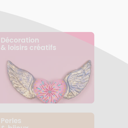
Décoration
& loisirs créatifs
Perles