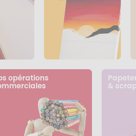
os opérations
Papeter
ommerciales
& scra