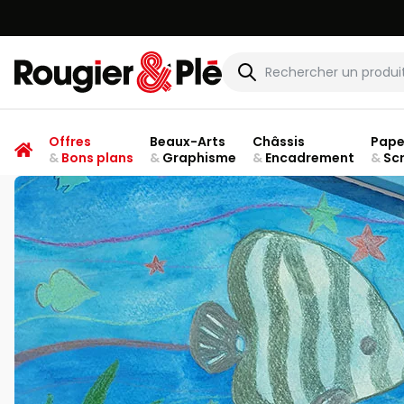
Rougier & Plé
Offres
Beaux-Arts
Châssis
Pape
&
Bons plans
&
Graphisme
&
Encadrement
&
Sc