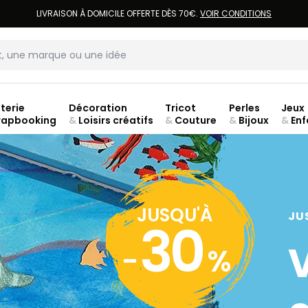
LIVRAISON À DOMICILE OFFERTE DÈS 70€.
VOIR CONDITIONS
terie
Décoration
Tricot
Perles
Jeux
rapbooking
&
Loisirs créatifs
&
Couture
&
Bijoux
&
Enf
jusq
JUSQU'À
JU
30
-
%