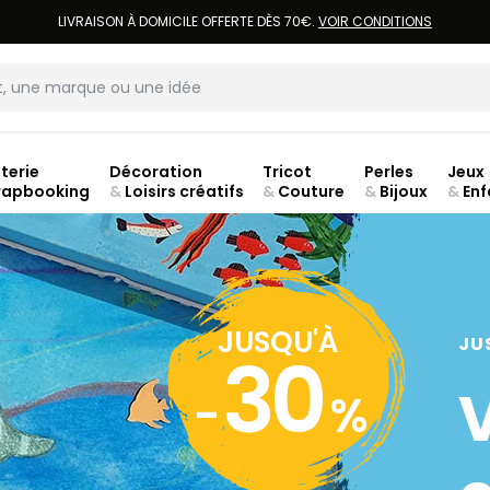
LIVRAISON À DOMICILE OFFERTE DÈS 70€.
VOIR CONDITIONS
terie
Décoration
Tricot
Perles
Jeux
rapbooking
&
Loisirs créatifs
&
Couture
&
Bijoux
&
Enf
Fer
JUSQU'À
JU
30
-
%