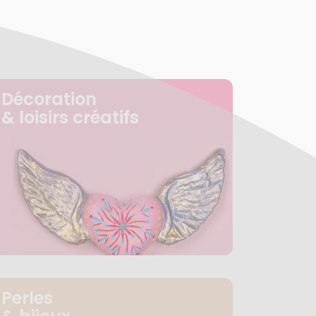
Décoration
& loisirs créatifs
Perles