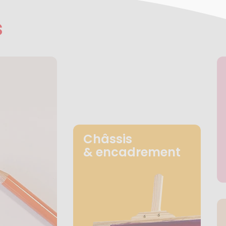
s
Châssis
& encadrement