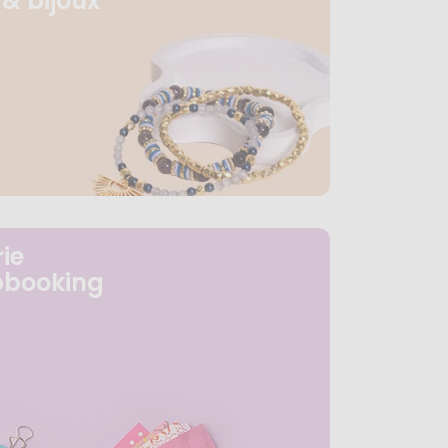
& bijoux
ie
pbooking