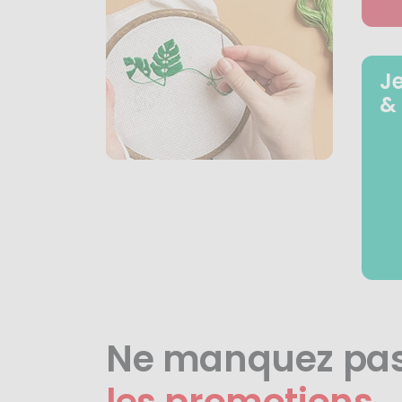
J
&
Ne manquez pa