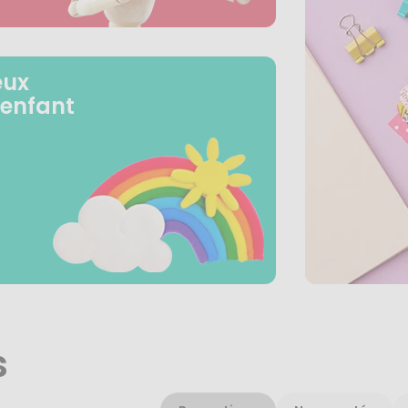
eux
 enfant
s