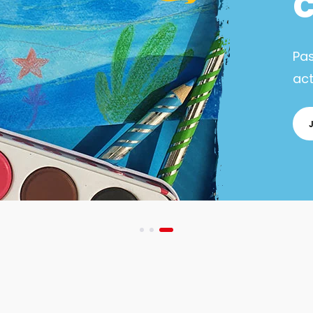
Pa
act