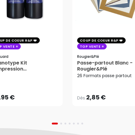
UP DE COEUR R&P
COUP DE COEUR R&P
P VENTE
TOP VENTE
uard
Rougier&plé
notype Kit
Passe-partout Blanc -
mpression
Rougier&Plé
2,85 €
tosensible - Jacquard
26 Formats passe partout
Dès
,95 €
AJOUTER AU PANIER
,95 €
2,85 €
Dès