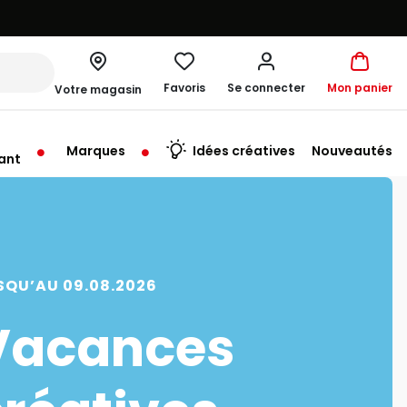
Favoris
Se connecter
Mon panier
Votre magasin
Marques
Idées créatives
Nouveautés
ant
me à 19:30
SQU’AU 09.08.2026
Vacances