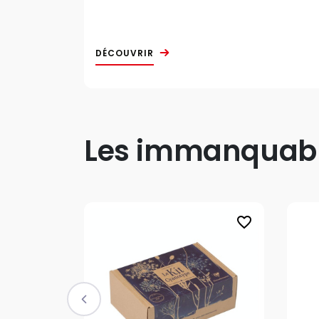
DÉCOUVRIR
Les immanquable
favorite_border