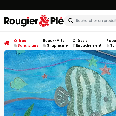
Rougier & Plé
Offres
Beaux-Arts
Châssis
Pape
&
Bons plans
&
Graphisme
&
Encadrement
&
Sc