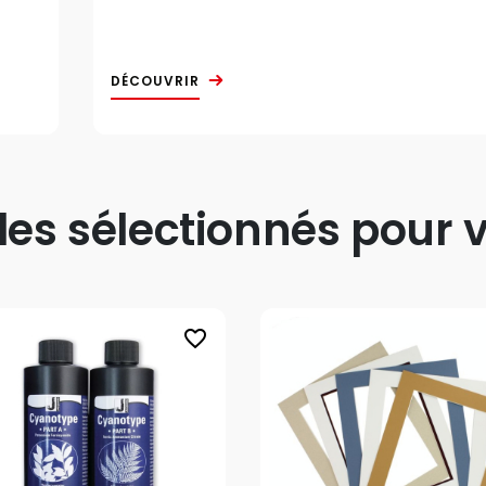
DÉCOUVRIR
s sélectionnés pour v
favorite_border