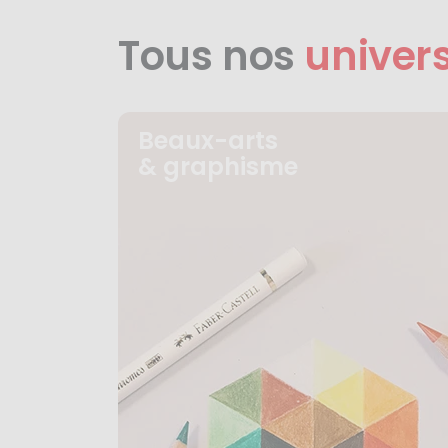
Tous nos
univer
Beaux-arts
& graphisme