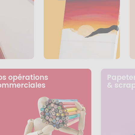
os opérations
Papeter
ommerciales
& scra