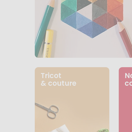
Tricot
N
& couture
c