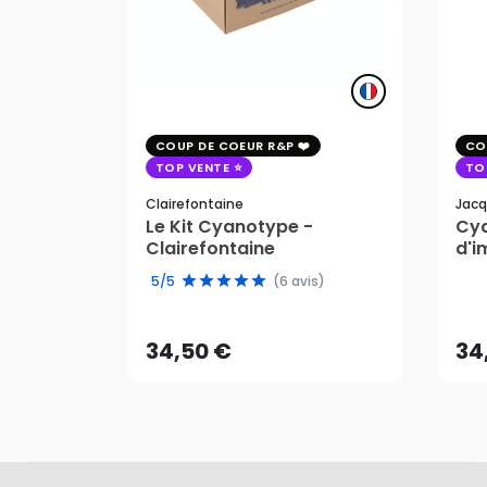
COUP DE COEUR R&P
CO
TOP VENTE
TO
Clairefontaine
Jacq
Le Kit Cyanotype -
Cya
Clairefontaine
d'i
pho
34,50 €
34
5/5
(6 avis)
AJOUTER AU PANIER
34,50 €
34