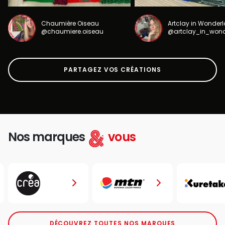
Chaumière Oiseau
Artclay in Wonder
@chaumiere.oiseau
@artclay_in_won
PARTAGEZ VOS CRÉATIONS
Nos marques
vous
DÉCOUVREZ TOUTES NOS MARQUES