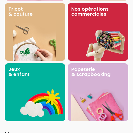
Tricot
Nos opérations
& couture
commerciales
Jeux
Papeterie
& enfant
& scrapbooking