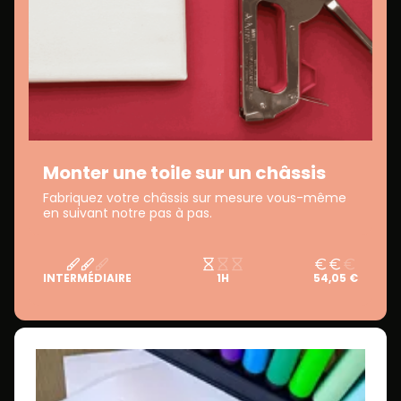
Monter une toile sur un châssis
Fabriquez votre châssis sur mesure vous-même
en suivant notre pas à pas.
INTERMÉDIAIRE
1H
54,05 €