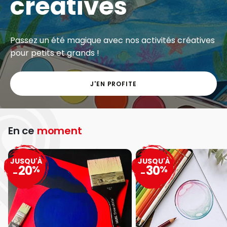
créatives
Passez un été magique avec nos activités créatives
pour petits et grands !
J'EN PROFITE
En ce
moment
JUSQU'À
JUSQU'À
20
30
%
%
-
-