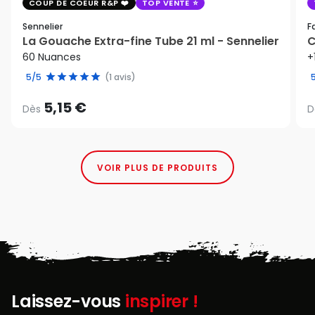
COUP DE COEUR R&P
TOP VENTE
Sennelier
F
La Gouache Extra-fine Tube 21 ml - Sennelier
C
60 Nuances
+
5/5
(1 avis)
5,15 €
Dès
D
VOIR PLUS DE PRODUITS
Laissez-vous
inspirer !