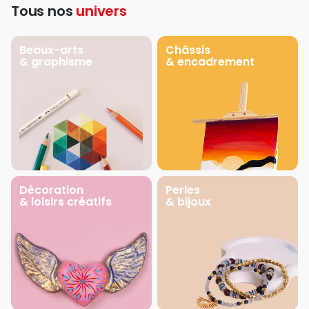
Tous nos
univers
Beaux-arts
Châssis
& graphisme
& encadrement
Décoration
Perles
& loisirs créatifs
& bijoux