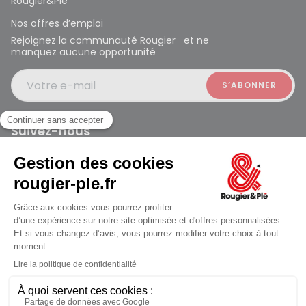
Rougier&Plé
Nos offres d’emploi
Rejoignez la communauté Rougier et ne
manquez aucune opportunité
Votre e-mail
Suivez-nous
Rougier et Plé 2024 Copyright
jusqu'au Samedi à 10:00
Mentions légales
Conditions générales des ventes