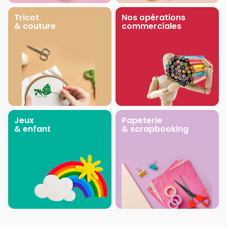
Tricot
Nos opérations
& couture
commerciales
Jeux
Papeterie
& enfant
& scrapbooking