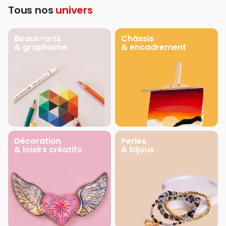
Tous nos
univers
Beaux-arts
Châssis
& graphisme
& encadrement
Décoration
Perles
& loisirs créatifs
& bijoux