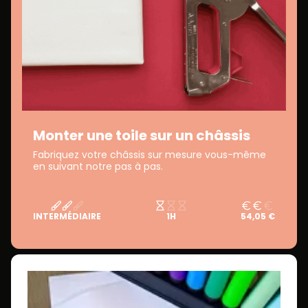
Monter une toile sur un châssis
Fabriquez votre châssis sur mesure vous-même
en suivant notre pas à pas.
INTERMÉDIAIRE
1H
54,05 €