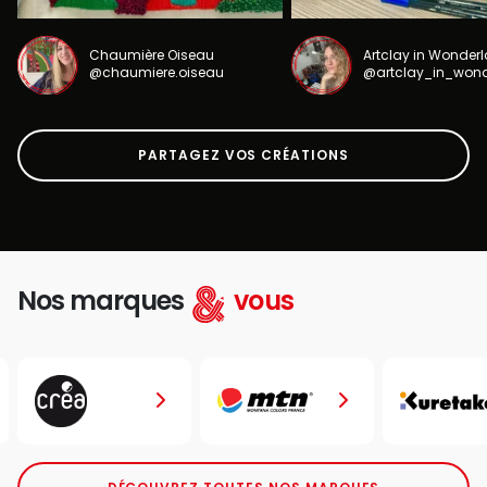
Chaumière Oiseau
Artclay in Wonder
@chaumiere.oiseau
@artclay_in_won
PARTAGEZ VOS CRÉATIONS
Nos marques
vous