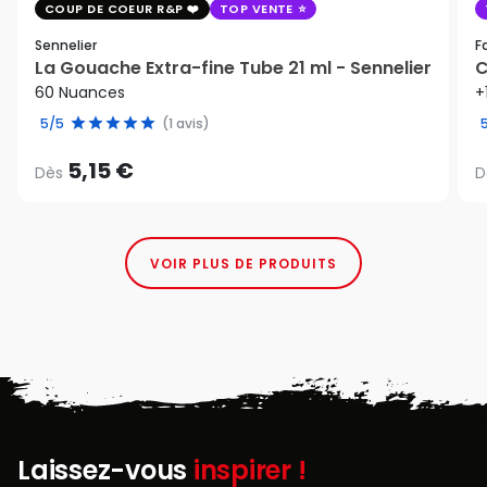
COUP DE COEUR R&P
TOP VENTE
Sennelier
F
La Gouache Extra-fine Tube 21 ml - Sennelier
C
60 Nuances
+
5/5
(1 avis)
5,15 €
Dès
D
VOIR PLUS DE PRODUITS
Laissez-vous
inspirer !