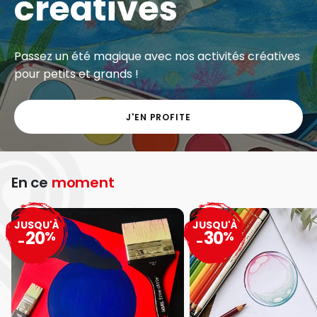
créatives
Passez un été magique avec nos activités créatives
pour petits et grands !
J'EN PROFITE
En ce
moment
JUSQU'À
JUSQU'À
20
30
%
%
-
-