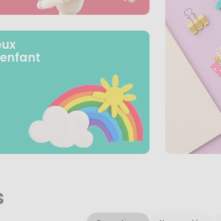
eux
 enfant
s