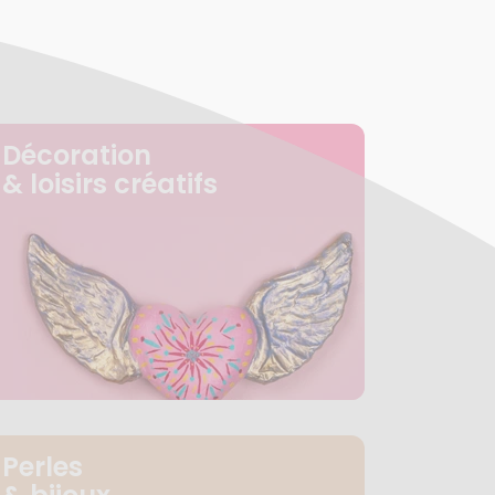
Décoration
& loisirs créatifs
Perles