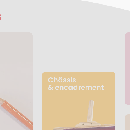
s
Châssis
& encadrement