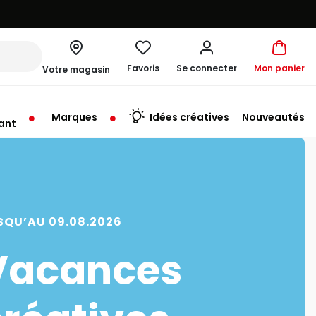
Favoris
Se connecter
Mon panier
Votre magasin
Marques
Idées créatives
Nouveautés
ant
rt à 10:00
SQU’AU 09.08.2026
Vacances