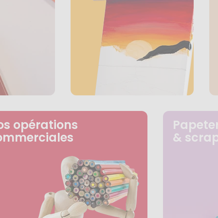
os opérations
Papeter
ommerciales
& scra