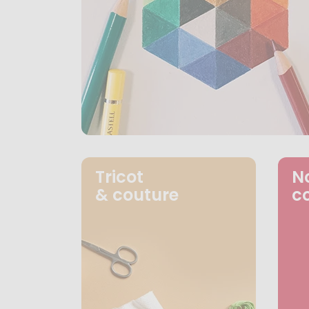
Tricot
N
& couture
c