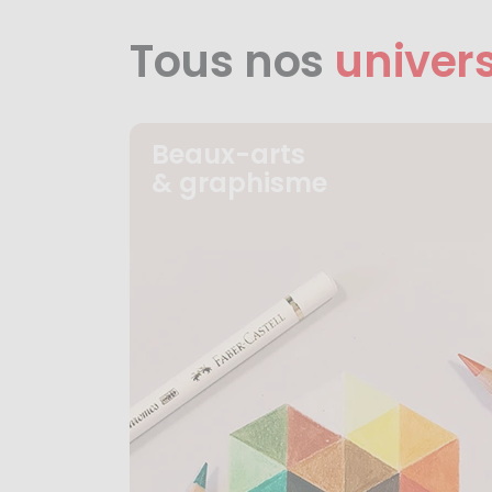
Tous nos
univer
Beaux-arts
& graphisme