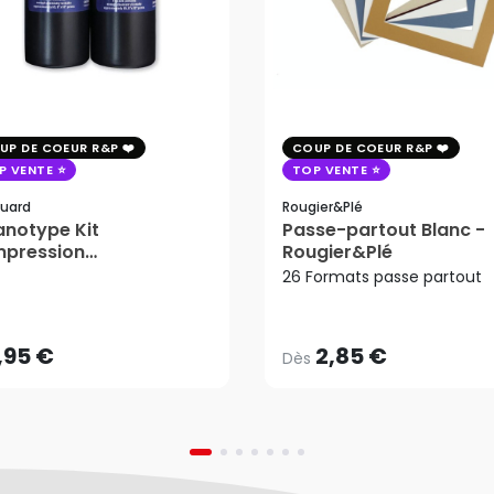
UP DE COEUR R&P
COUP DE COEUR R&P
P VENTE
TOP VENTE
uard
Rougier&plé
notype Kit
Passe-partout Blanc -
mpression
Rougier&Plé
2,85 €
tosensible - Jacquard
26 Formats passe partout
Dès
,95 €
AJOUTER AU PANIER
,95 €
2,85 €
Dès