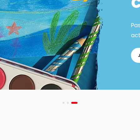
Pa
act