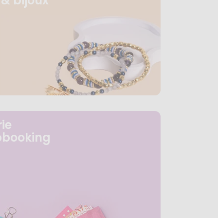
& bijoux
ie
pbooking