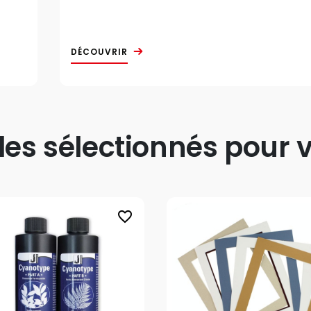
DÉCOUVRIR
s sélectionnés pour v
favorite_border