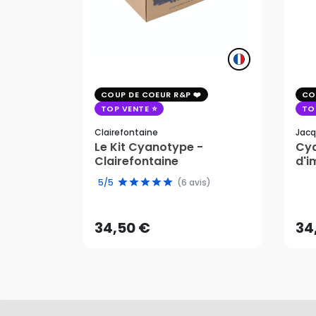
COUP DE COEUR R&P
CO
TOP VENTE
TO
Clairefontaine
Jacq
Le Kit Cyanotype -
Cya
Clairefontaine
d'i
pho
34,50 €
34
5/5
(6 avis)
AJOUTER AU PANIER
34,50 €
34