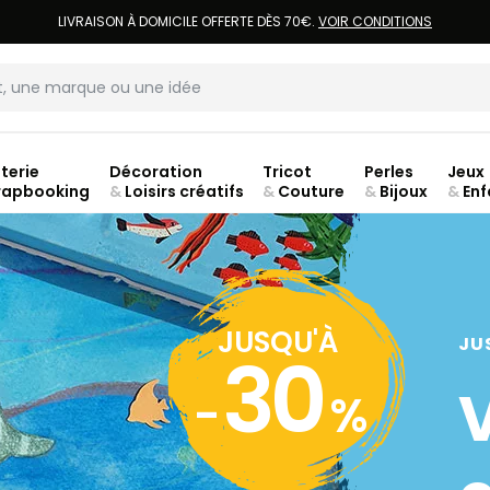
LIVRAISON À DOMICILE OFFERTE DÈS 70€.
VOIR CONDITIONS
terie
Décoration
Tricot
Perles
Jeux
rapbooking
&
Loisirs créatifs
&
Couture
&
Bijoux
&
Enf
ouve
JUSQU'À
JU
30
-
%