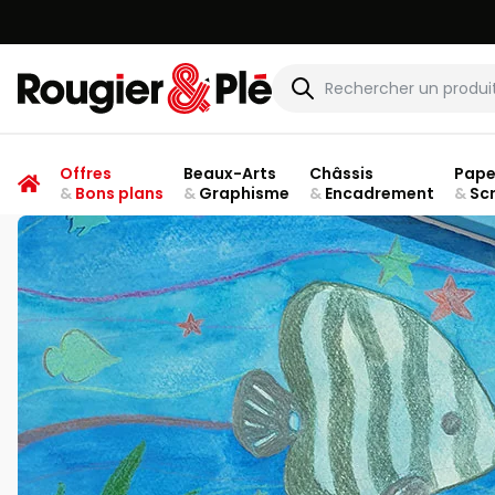
Rougier & Plé
Offres
Beaux-Arts
Châssis
Pape
&
Bons plans
&
Graphisme
&
Encadrement
&
Sc