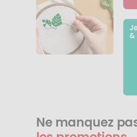
J
&
Ne manquez pa