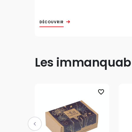
DÉCOUVRIR
Les immanquable
favorite_border