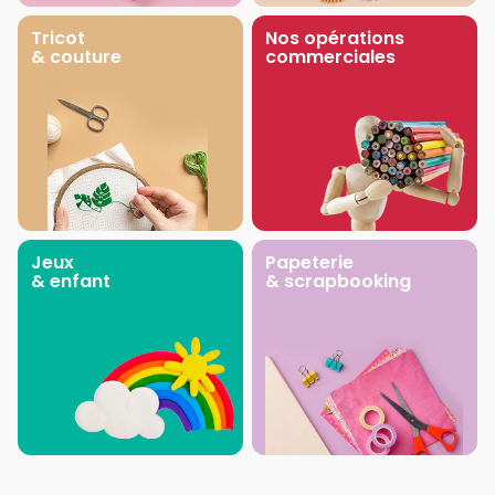
Tricot
Nos opérations
& couture
commerciales
Jeux
Papeterie
& enfant
& scrapbooking