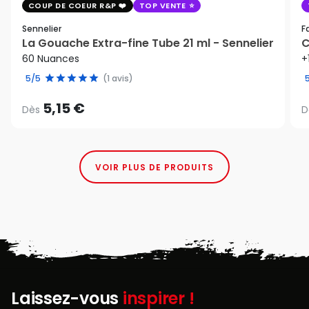
COUP DE COEUR R&P
TOP VENTE
Sennelier
F
La Gouache Extra-fine Tube 21 ml - Sennelier
C
60 Nuances
+
5/5
(1 avis)
5,15 €
Dès
D
VOIR PLUS DE PRODUITS
Laissez-vous
inspirer !