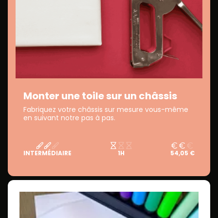
Monter une toile sur un châssis
Fabriquez votre châssis sur mesure vous-même
en suivant notre pas à pas.
INTERMÉDIAIRE
1H
54,05 €