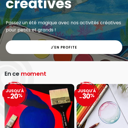
créatives
Passez un été magique avec nos activités créatives
pour petits et grands !
J'EN PROFITE
En ce
moment
JUSQU'À
JUSQU'À
20
30
%
%
-
-