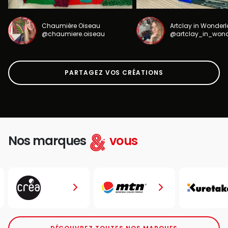
Chaumière Oiseau
Artclay in Wonder
@chaumiere.oiseau
@artclay_in_won
PARTAGEZ VOS CRÉATIONS
Nos marques
vous