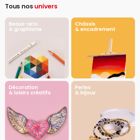
Tous nos
univers
Beaux-arts
Châssis
& graphisme
& encadrement
Décoration
Perles
& loisirs créatifs
& bijoux