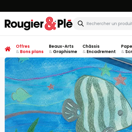
Rougier & Plé
Offres
Beaux-Arts
Châssis
Pape
&
Bons plans
&
Graphisme
&
Encadrement
&
Sc