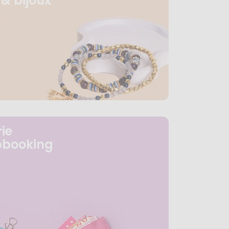
& bijoux
ie
pbooking