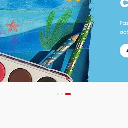
Pa
act