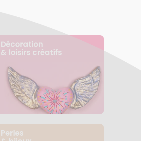
Décoration
& loisirs créatifs
Perles