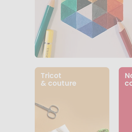
Tricot
N
& couture
c