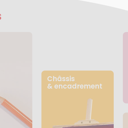
s
Châssis
& encadrement