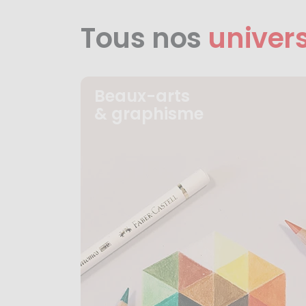
Tous nos
univer
Beaux-arts
& graphisme