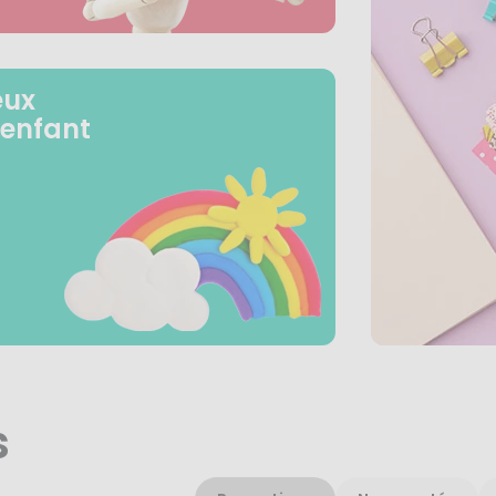
eux
 enfant
s