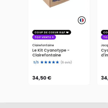
COUP DE COEUR R&P
CO
TOP VENTE
TO
Clairefontaine
Jacq
Le Kit Cyanotype -
Cya
Clairefontaine
d'i
pho
34,50 €
34
5/5
(6 avis)
AJOUTER AU PANIER
34,50 €
34