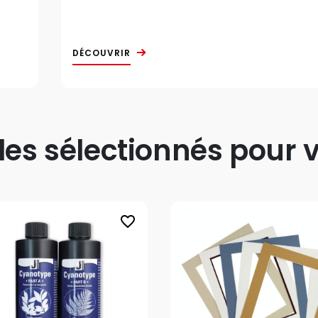
DÉCOUVRIR
s sélectionnés pour v
favorite_border