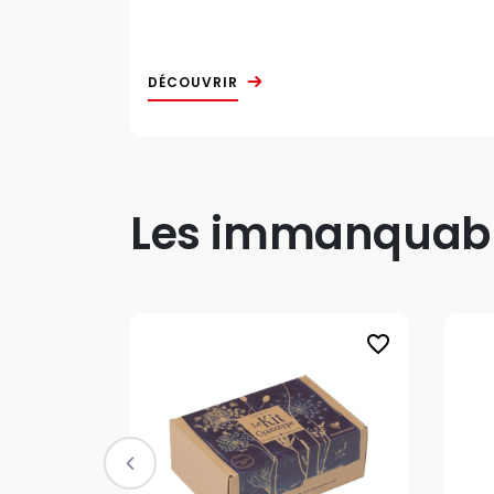
DÉCOUVRIR
Les immanquable
favorite_border