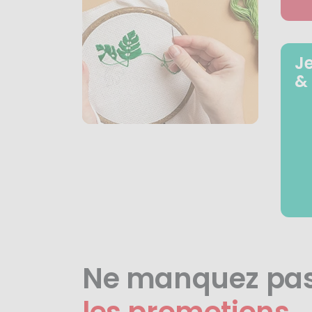
J
&
Ne manquez pa