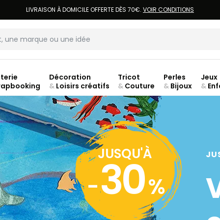
LIVRAISON À DOMICILE OFFERTE DÈS 70€.
VOIR CONDITIONS
terie
Décoration
Tricot
Perles
Jeux
rapbooking
&
Loisirs créatifs
&
Couture
&
Bijoux
&
Enf
jusq
JUSQU'À
JU
30
-
%