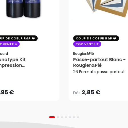
UP DE COEUR R&P
COUP DE COEUR R&P
P VENTE
TOP VENTE
uard
Rougier&plé
notype Kit
Passe-partout Blanc -
mpression
Rougier&Plé
2,85 €
tosensible - Jacquard
26 Formats passe partout
Dès
,95 €
AJOUTER AU PANIER
,95 €
2,85 €
Dès