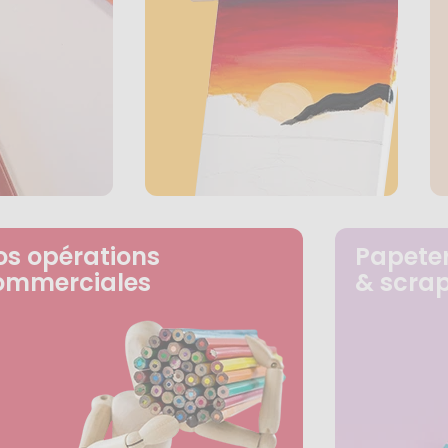
os opérations
Papeter
ommerciales
& scra