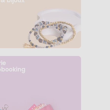
& bijoux
ie
pbooking