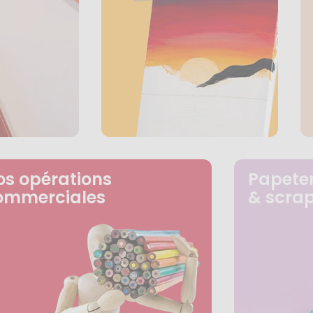
os opérations
Papeter
ommerciales
& scra