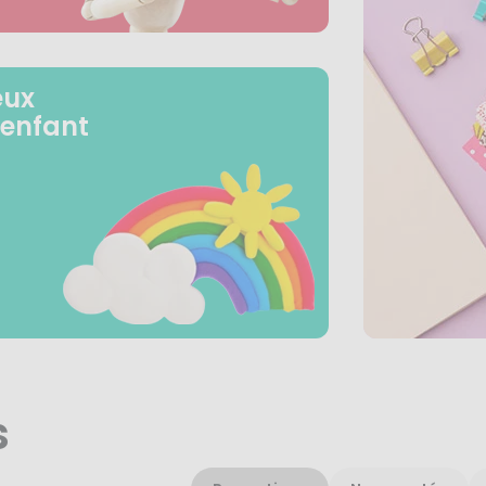
eux
 enfant
s