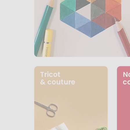
Tricot
N
& couture
c