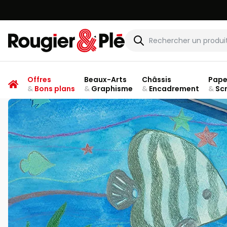
Rougier & Plé
Offres
Beaux-Arts
Châssis
Pape
&
Bons plans
&
Graphisme
&
Encadrement
&
Sc