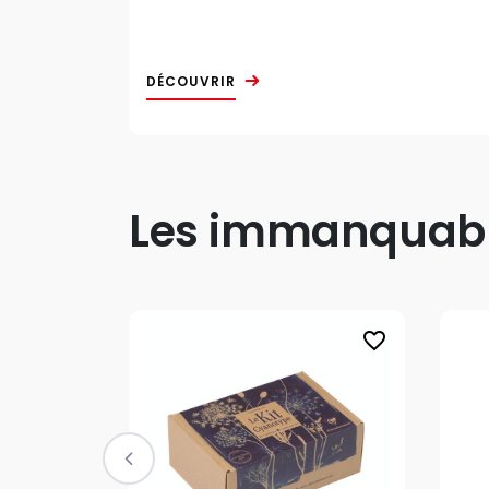
DÉCOUVRIR
Les immanquable
favorite_border