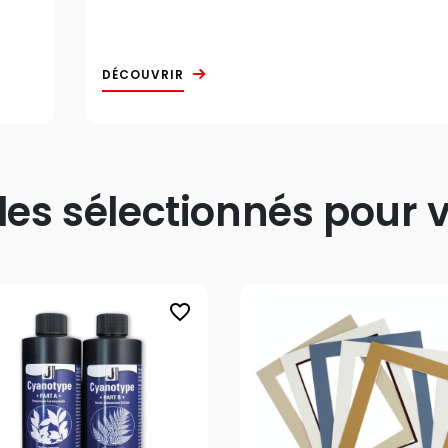
DÉCOUVRIR
s sélectionnés pour v
favorite_border