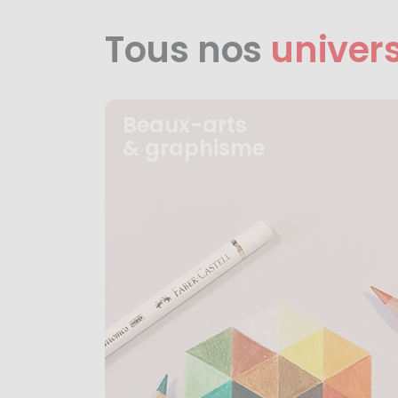
Tous nos
univer
Beaux-arts
& graphisme