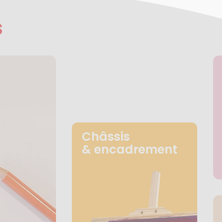
s
Châssis
& encadrement