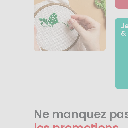
J
&
Ne manquez pa