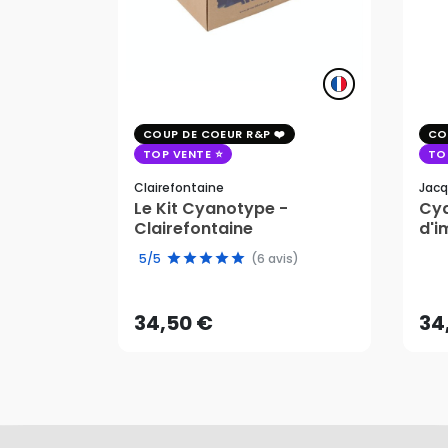
COUP DE COEUR R&P
CO
TOP VENTE
TO
Clairefontaine
Jacq
Le Kit Cyanotype -
Cya
Clairefontaine
d'i
pho
34,50 €
34
5/5
(6 avis)
AJOUTER AU PANIER
34,50 €
34