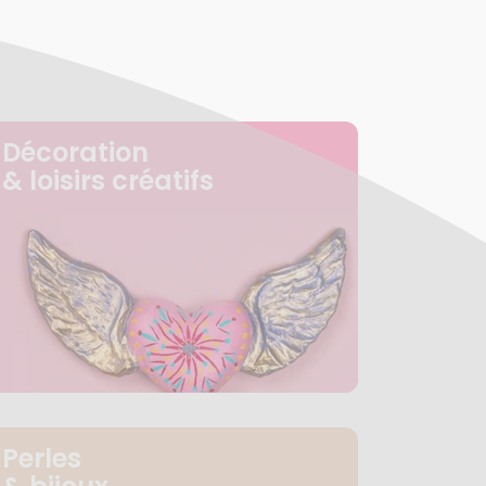
Décoration
& loisirs créatifs
Perles