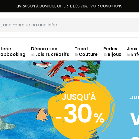
LIVRAISON À DOMICILE OFFERTE DÈS 70€.
VOIR CONDITIONS
terie
Décoration
Tricot
Perles
Jeux
rapbooking
&
Loisirs créatifs
&
Couture
&
Bijoux
&
Enf
jusq
JUSQU'À
JU
30
-
%