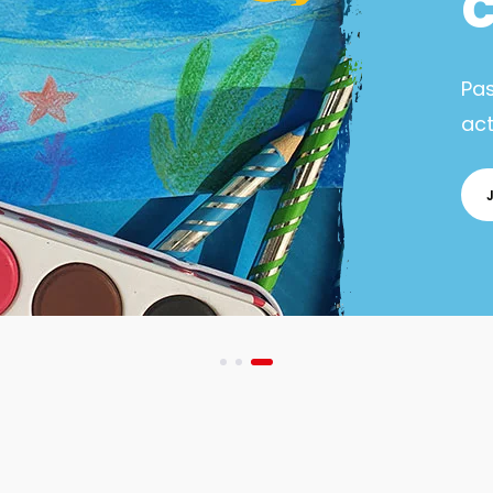
Pa
act