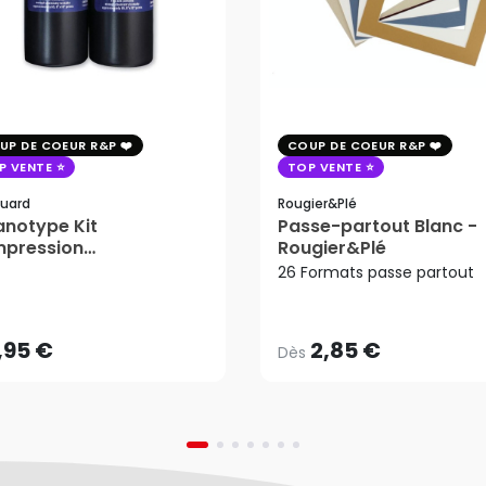
UP DE COEUR R&P
COUP DE COEUR R&P
P VENTE
TOP VENTE
uard
Rougier&plé
notype Kit
Passe-partout Blanc -
mpression
Rougier&Plé
2,85 €
tosensible - Jacquard
26 Formats passe partout
Dès
,95 €
AJOUTER AU PANIER
,95 €
2,85 €
Dès