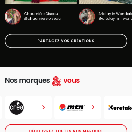
Chaumière Oiseau
Artclay in Wonder
@chaumiere.oiseau
@artclay_in_won
PARTAGEZ VOS CRÉATIONS
Nos marques
vous
DÉCOUVREZ TOUTES NOS MARQUES