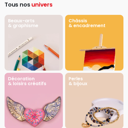
Tous nos
univers
Beaux-arts
Châssis
& graphisme
& encadrement
Décoration
Perles
& loisirs créatifs
& bijoux