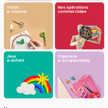
Tricot
Nos opérations
& couture
commerciales
Jeux
Papeterie
& enfant
& scrapbooking