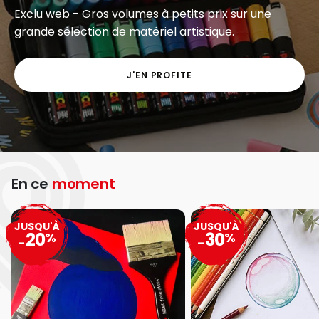
Exclu web - Gros volumes à petits prix sur une
grande sélection de matériel artistique.
J'EN PROFITE
En ce
moment
JUSQU'À
JUSQU'À
20
30
%
%
-
-