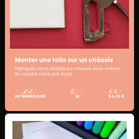
Monter une toile sur un châssis
Fabriquez votre châssis sur mesure vous-même
en suivant notre pas à pas.
INTERMÉDIAIRE
1H
54,05 €