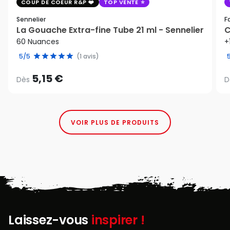
COUP DE COEUR R&P
TOP VENTE
Sennelier
F
La Gouache Extra-fine Tube 21 ml - Sennelier
C
60 Nuances
+
5/5
(1 avis)
5,15 €
Dès
D
VOIR PLUS DE PRODUITS
Laissez-vous
inspirer !