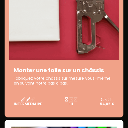
Monter une toile sur un châssis
Fabriquez votre châssis sur mesure vous-même
en suivant notre pas à pas.
INTERMÉDIAIRE
1H
54,05 €