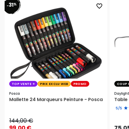
31
%
favorite_border
-
TOP VENTE
PRIX EXCLU WEB
PROMO
COUP 
Posca
Dayligh
Mallette 24 Marqueurs Peinture - Posca
Table 
5/5
144,00 €
99,00 €
75,0