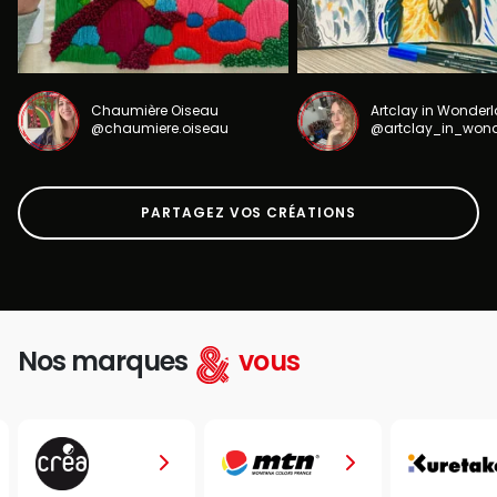
Chaumière Oiseau
Artclay in Wonder
@chaumiere.oiseau
@artclay_in_won
PARTAGEZ VOS CRÉATIONS
Nos marques
vous