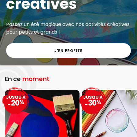
créatives
Passez un été magique avec nos activités créatives
pour petits et grands !
J'EN PROFITE
En ce
moment
JUSQU'À
JUSQU'À
20
30
%
%
-
-