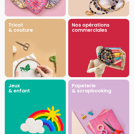
Tricot
Nos opérations
& couture
commerciales
Jeux
Papeterie
& enfant
& scrapbooking