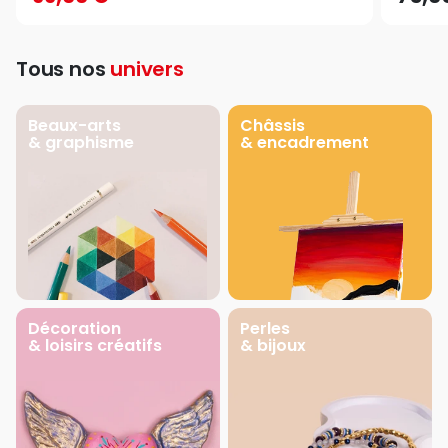
Tous nos
univers
Beaux-arts
Châssis
& graphisme
& encadrement
Décoration
Perles
& loisirs créatifs
& bijoux