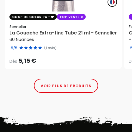
COUP DE COEUR R&P
TOP VENTE
Sennelier
F
La Gouache Extra-fine Tube 21 ml - Sennelier
C
60 Nuances
+
5/5
(1 avis)
5,15 €
Dès
D
VOIR PLUS DE PRODUITS