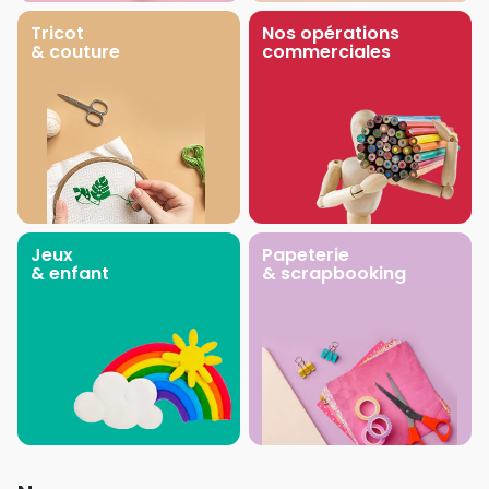
Tricot
Nos opérations
& couture
commerciales
Jeux
Papeterie
& enfant
& scrapbooking