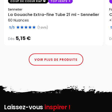
COUP DE COEUR R&P
TOP VENTE
Sennelier
F
La Gouache Extra-fine Tube 21 ml - Sennelier
C
60 Nuances
+
5/5
(1 avis)
5,15 €
Dès
D
VOIR PLUS DE PRODUITS
Laissez-vous
inspirer !