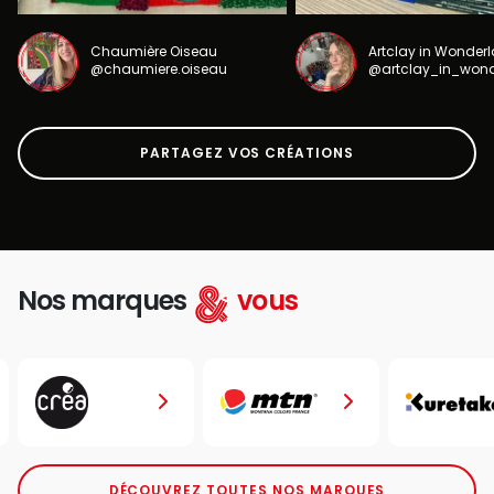
Chaumière Oiseau
Artclay in Wonder
@chaumiere.oiseau
@artclay_in_won
PARTAGEZ VOS CRÉATIONS
Nos marques
vous
DÉCOUVREZ TOUTES NOS MARQUES