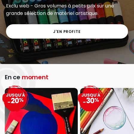
Exclu web - Gros volumes à petits prix sur une
grande sélection de matériel artistique.
J'EN PROFITE
En ce
moment
JUSQU'À
JUSQU'À
20
30
%
%
-
-