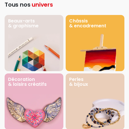
Tous nos
univers
Beaux-arts
Châssis
& graphisme
& encadrement
Décoration
Perles
& loisirs créatifs
& bijoux