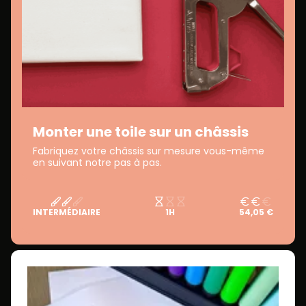
Monter une toile sur un châssis
Fabriquez votre châssis sur mesure vous-même
en suivant notre pas à pas.
INTERMÉDIAIRE
1H
54,05 €