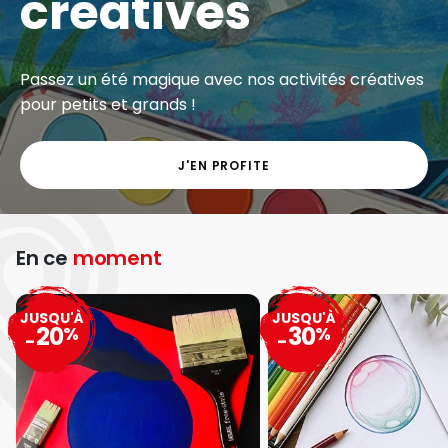
créatives
Passez un été magique avec nos activités créatives
pour petits et grands !
J'EN PROFITE
En ce
moment
JUSQU'À
JUSQU'À
20
30
%
%
-
-