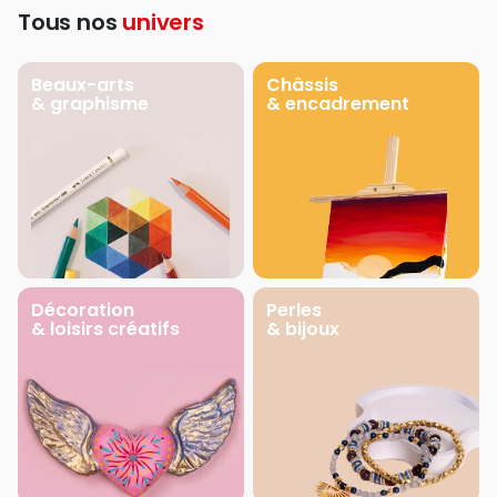
Tous nos
univers
Beaux-arts
Châssis
& graphisme
& encadrement
Décoration
Perles
& loisirs créatifs
& bijoux