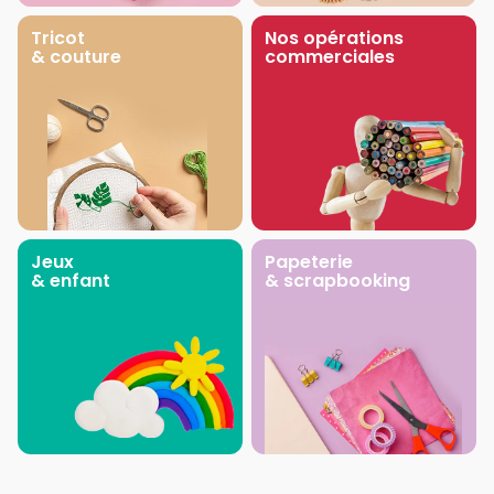
Tricot
Nos opérations
& couture
commerciales
Jeux
Papeterie
& enfant
& scrapbooking