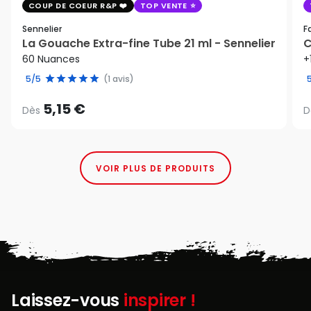
COUP DE COEUR R&P
TOP VENTE
Sennelier
F
La Gouache Extra-fine Tube 21 ml - Sennelier
C
60 Nuances
+
5/5
(1 avis)
5,15 €
Dès
D
VOIR PLUS DE PRODUITS
Laissez-vous
inspirer !