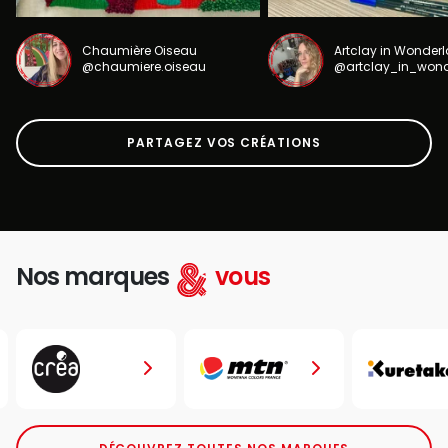
Chaumière Oiseau
Artclay in Wonder
@chaumiere.oiseau
@artclay_in_won
PARTAGEZ VOS CRÉATIONS
Nos marques
vous