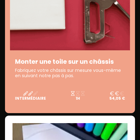
Monter une toile sur un châssis
Fabriquez votre châssis sur mesure vous-même
en suivant notre pas à pas.
INTERMÉDIAIRE
1H
54,05 €