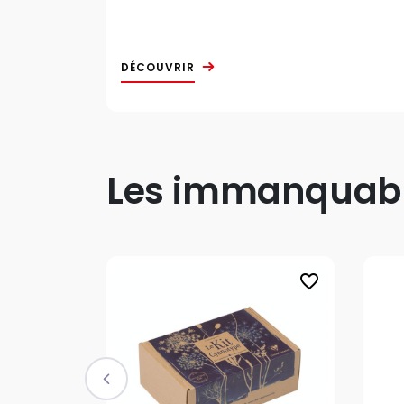
DÉCOUVRIR
Les immanquable
favorite_border