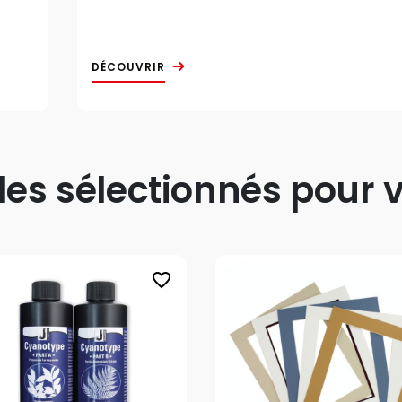
DÉCOUVRIR
s sélectionnés pour v
favorite_border