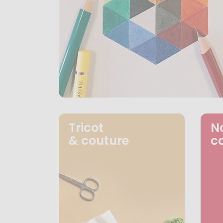
Tricot
N
& couture
c