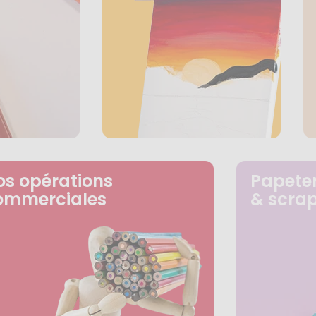
os opérations
Papeter
ommerciales
& scra