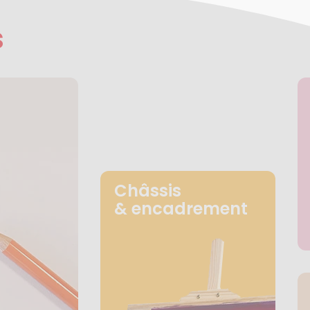
s
Châssis
& encadrement