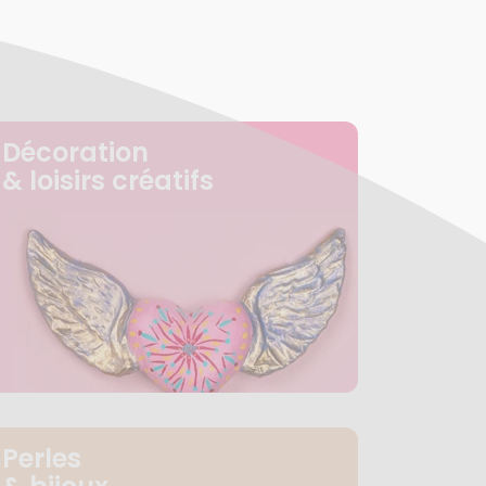
Décoration
& loisirs créatifs
Perles