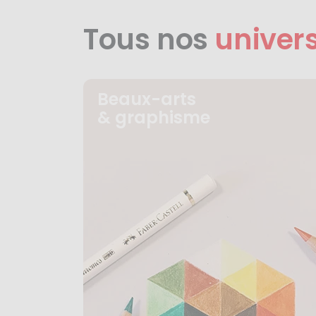
Tous nos
univer
Beaux-arts
& graphisme