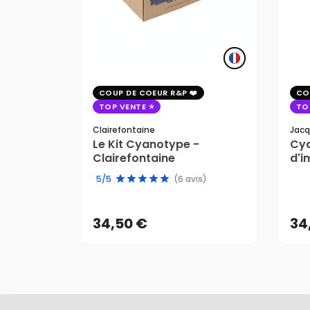
COUP DE COEUR R&P
CO
TOP VENTE
TO
Clairefontaine
Jacq
Le Kit Cyanotype -
Cya
Clairefontaine
d'i
pho
34,50 €
34
5/5
(6 avis)
AJOUTER AU PANIER
34,50 €
34