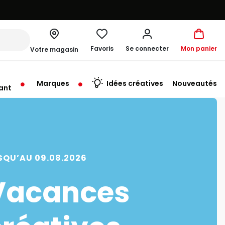
Favoris
Se connecter
Mon panier
Votre magasin
Marques
Idées créatives
Nouveautés
ant
me à 19:00
SQU’AU 09.08.2026
Vacances