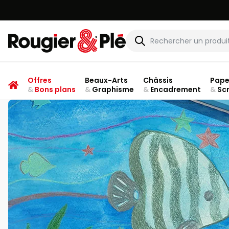
Rougier & Plé
Offres
Beaux-Arts
Châssis
Pape
&
Bons plans
&
Graphisme
&
Encadrement
&
Sc