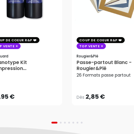
UP DE COEUR R&P
COUP DE COEUR R&P
P VENTE
TOP VENTE
uard
Rougier&plé
notype Kit
Passe-partout Blanc -
mpression
Rougier&Plé
2,85 €
tosensible - Jacquard
26 Formats passe partout
Dès
,95 €
AJOUTER AU PANIER
,95 €
2,85 €
Dès