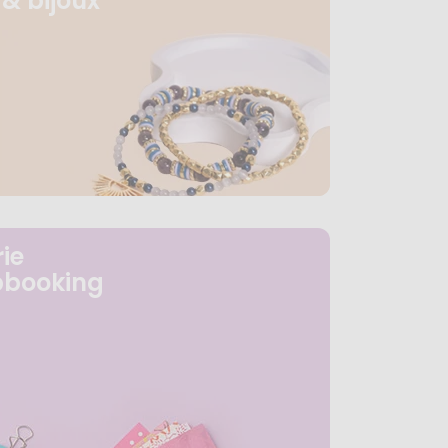
& bijoux
ie
pbooking