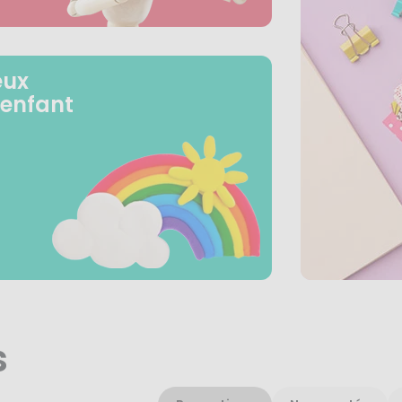
eux
 enfant
s