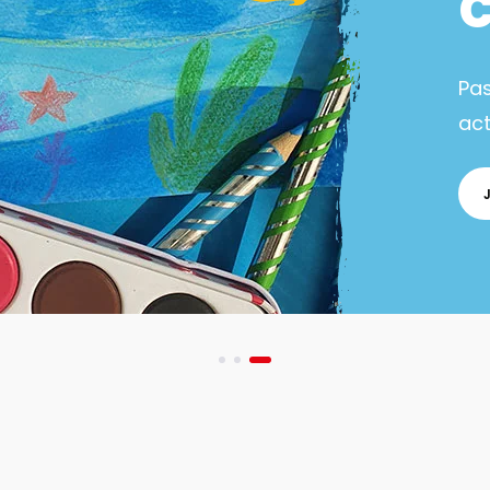
Pa
act