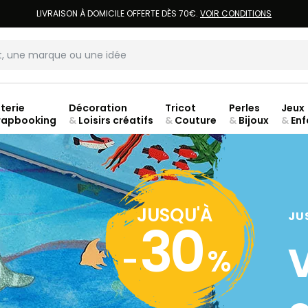
LIVRAISON À DOMICILE OFFERTE DÈS 70€.
VOIR CONDITIONS
terie
Décoration
Tricot
Perles
Jeux
rapbooking
&
Loisirs créatifs
&
Couture
&
Bijoux
&
Enf
Fer
JUSQU'À
JU
30
-
%