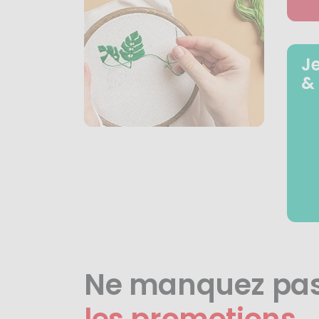
J
&
Ne manquez pa