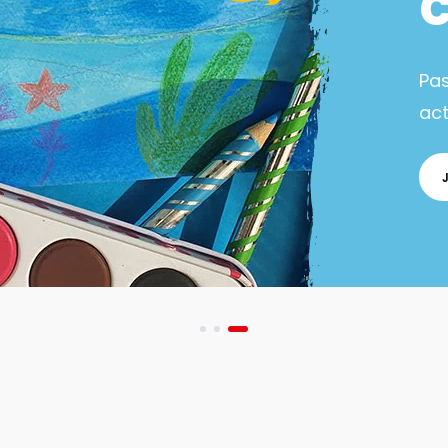
Pa
act