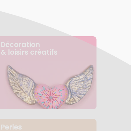
Décoration
& loisirs créatifs
Perles