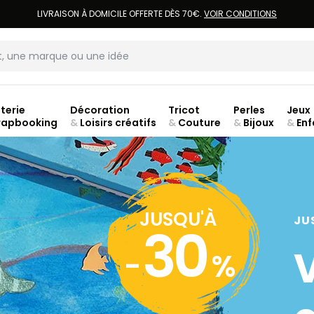
LIVRAISON À DOMICILE OFFERTE DÈS 70€.
VOIR CONDITIONS
terie
Décoration
Tricot
Perles
Jeux
rapbooking
&
Loisirs créatifs
&
Couture
&
Bijoux
&
Enf
Fer
JUSQU'À
JU
30
-
%