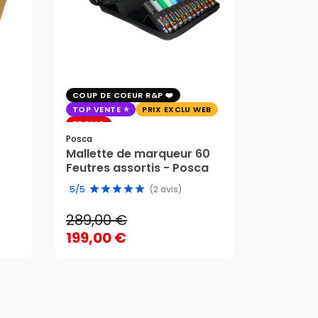
COUP DE COEUR R&P
EXCLU WE
TOP VENTE
PRIX EXCLU WEB
PRIX EXC
PROMO
Faber-Cast
Posca
Trousse 
Mallette de marqueur 60
Crayons
58,95 
Feutres assortis - Posca
289,00 €
edition 
49,51 
5/5
(2 avis)
199,00 €
289,00 €
58,95 
AJOUTER AU PANIER
199,00 €
49,51 