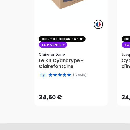
COUP DE COEUR R&P
CO
TOP VENTE
TO
Clairefontaine
Jacq
Le Kit Cyanotype -
Cya
Clairefontaine
d'i
pho
5/5
(6 avis)
34,50 €
34
AJOUTER AU PANIER
34,50 €
34