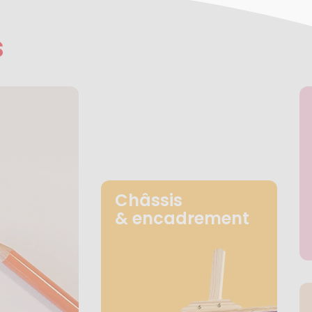
s
Châssis
& encadrement