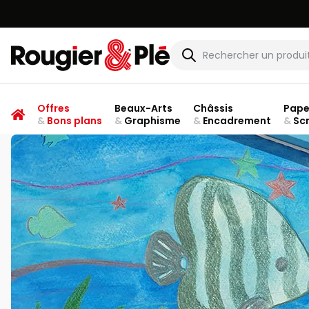
Rougier & Plé
Offres
Beaux-Arts
Châssis
Pape
&
Bons plans
&
Graphisme
&
Encadrement
&
Sc