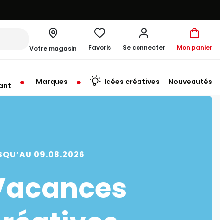
Favoris
Se connecter
Mon panier
Votre magasin
Marques
Idées créatives
Nouveautés
ant
me à 19:30
SQU’AU 09.08.2026
Vacances