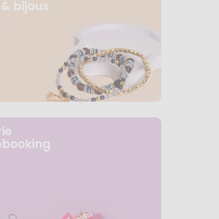
& bijoux
ie
pbooking