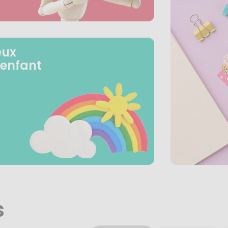
eux
 enfant
s