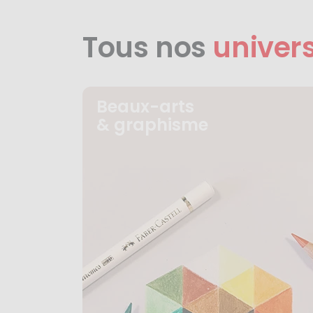
Tous nos
univer
Beaux-arts
& graphisme