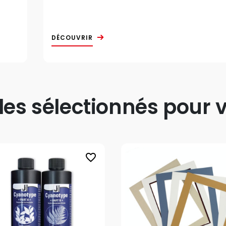
DÉCOUVRIR
s sélectionnés pour v
favorite_border