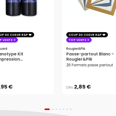
UP DE COEUR R&P
COUP DE COEUR R&P
P VENTE
TOP VENTE
uard
Rougier&plé
notype Kit
Passe-partout Blanc -
mpression
Rougier&Plé
tosensible - Jacquard
26 Formats passe partout
2,85 €
Dès
,95 €
AJOUTER AU PANIER
,95 €
2,85 €
Dès