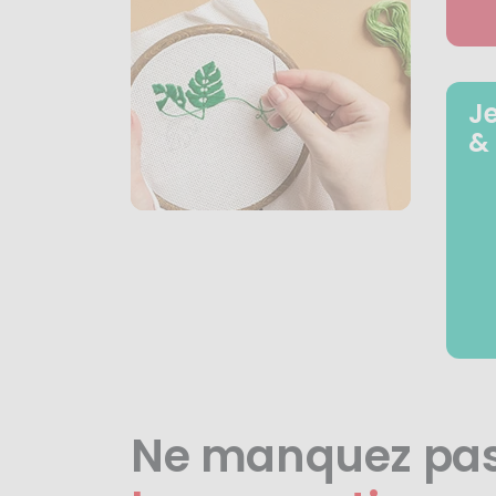
J
&
Ne manquez pa