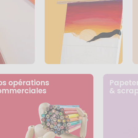
os opérations
Papeter
ommerciales
& scra