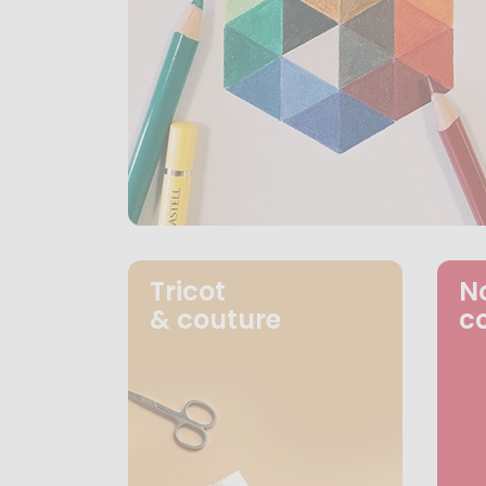
Tricot
N
& couture
c