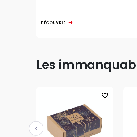
DÉCOUVRIR
Les immanquable
favorite_border