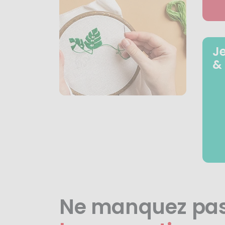
J
&
Ne manquez pa