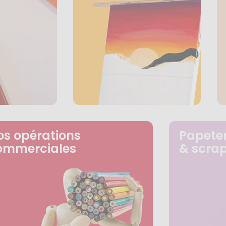
os opérations
Papeter
ommerciales
& scra