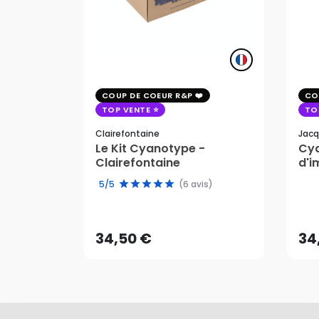
COUP DE COEUR R&P
CO
TOP VENTE
TO
Clairefontaine
Jacq
Le Kit Cyanotype -
Cya
Clairefontaine
d'i
pho
5/5
(6 avis)
34,50 €
34
AJOUTER AU PANIER
34,50 €
34