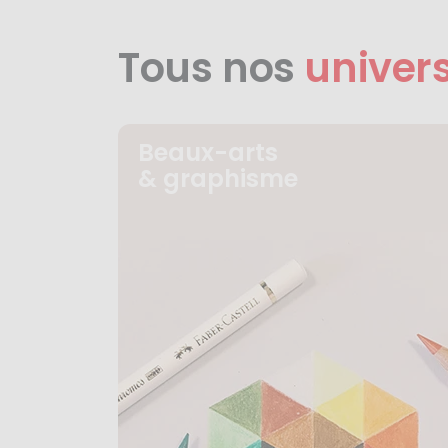
Tous nos
univer
Beaux-arts
& graphisme