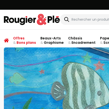
Rougier & Plé
Offres
Beaux-Arts
Châssis
Pape
&
Bons plans
&
Graphisme
&
Encadrement
&
Sc