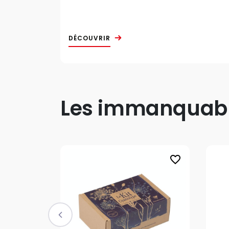
DÉCOUVRIR
Les immanquable
favorite_border