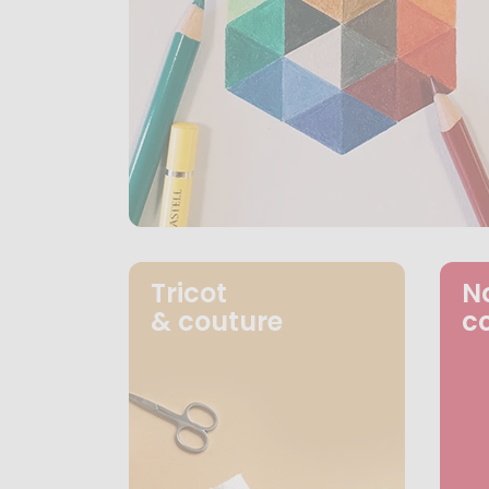
Tricot
N
& couture
c