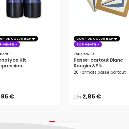
UP DE COEUR R&P
COUP DE COEUR R&P
P VENTE
TOP VENTE
uard
Rougier&plé
notype Kit
Passe-partout Blanc -
mpression
Rougier&Plé
tosensible - Jacquard
26 Formats passe partout
2,85 €
Dès
,95 €
AJOUTER AU PANIER
,95 €
2,85 €
Dès