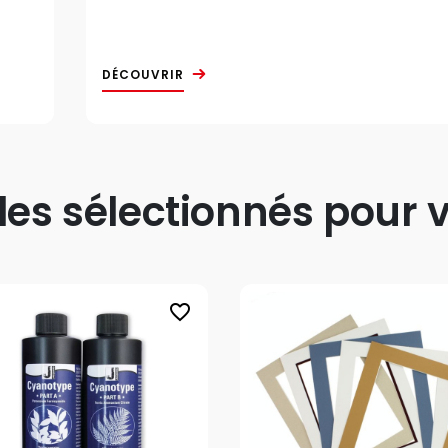
DÉCOUVRIR
s sélectionnés pour v
favorite_border