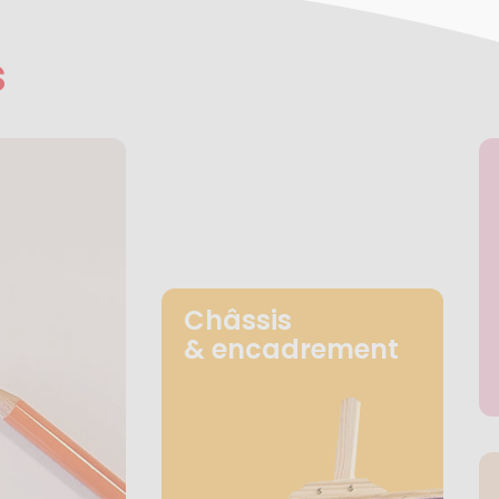
s
Châssis
& encadrement