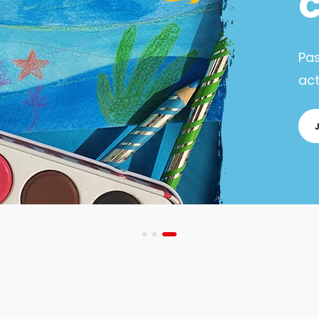
Pa
act