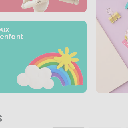
eux
 enfant
s