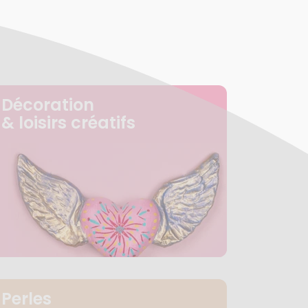
Décoration
& loisirs créatifs
Perles