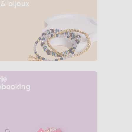
& bijoux
ie
pbooking