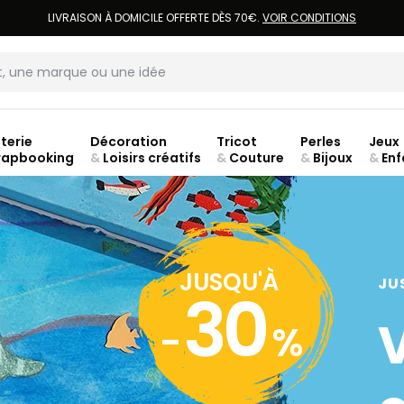
LIVRAISON À DOMICILE OFFERTE DÈS 70€.
VOIR CONDITIONS
terie
Décoration
Tricot
Perles
Jeux
rapbooking
&
Loisirs créatifs
&
Couture
&
Bijoux
&
Enf
jusq
JUSQU'À
JU
30
-
%