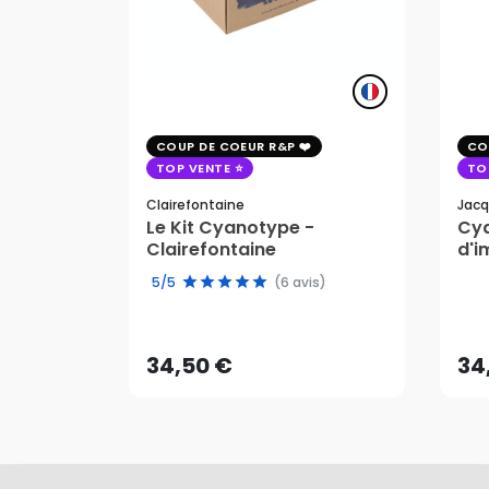
COUP DE COEUR R&P
CO
TOP VENTE
TO
Clairefontaine
Jacq
Le Kit Cyanotype -
Cya
Clairefontaine
d'i
pho
5/5
(6 avis)
34,50 €
34
AJOUTER AU PANIER
34,50 €
34