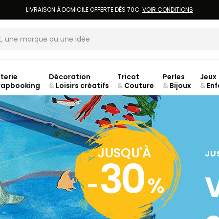
LIVRAISON À DOMICILE OFFERTE DÈS 70€.
VOIR CONDITIONS
terie
Décoration
Tricot
Perles
Jeux
rapbooking
&
Loisirs créatifs
&
Couture
&
Bijoux
&
Enf
ouve
JUSQU'À
JU
30
-
%