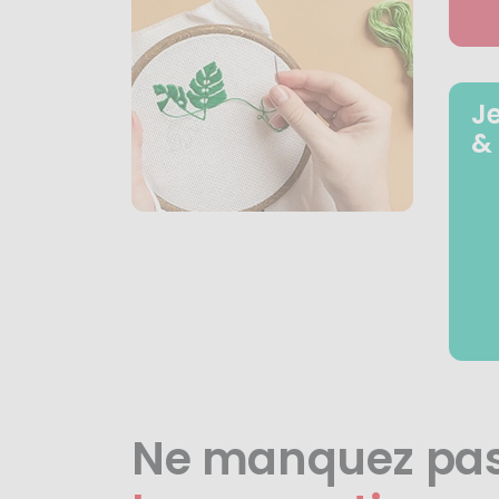
J
&
Ne manquez pa