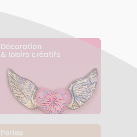
Décoration
& loisirs créatifs
Perles