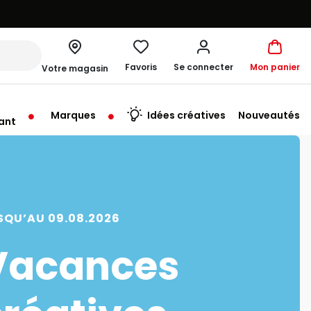
Favoris
Se connecter
Mon panier
Votre magasin
Marques
Idées créatives
Nouveautés
ant
rt à 10:00
SQU’AU 09.08.2026
Vacances