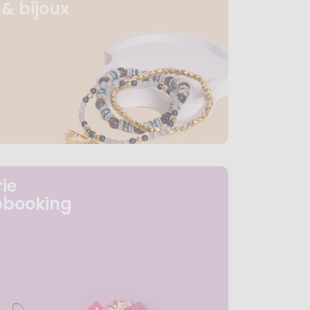
& bijoux
ie
pbooking