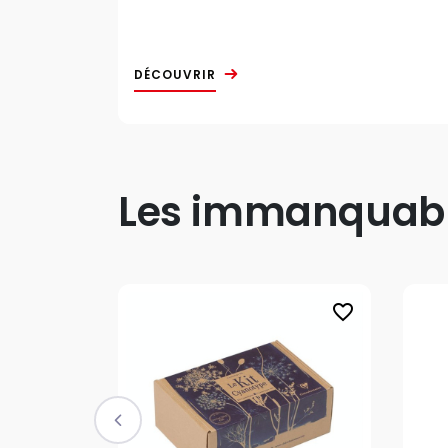
DÉCOUVRIR
Les immanquable
favorite_border