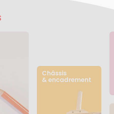
s
Châssis
& encadrement