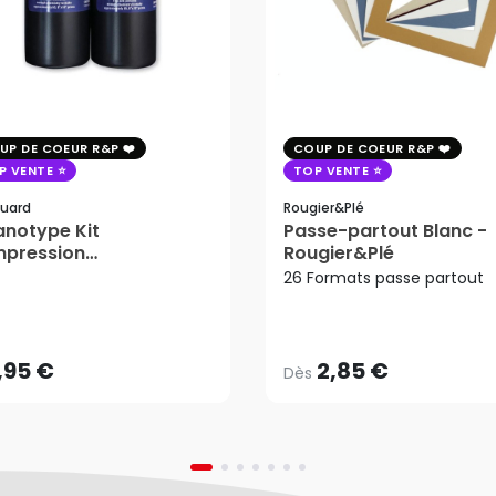
UP DE COEUR R&P
COUP DE COEUR R&P
P VENTE
TOP VENTE
uard
Rougier&plé
notype Kit
Passe-partout Blanc -
mpression
Rougier&Plé
tosensible - Jacquard
26 Formats passe partout
2,85 €
Dès
,95 €
AJOUTER AU PANIER
,95 €
2,85 €
Dès