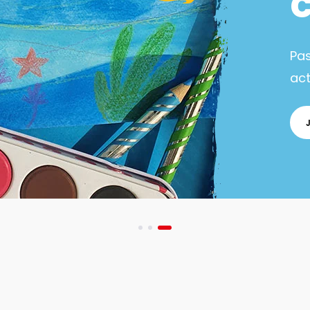
Pa
act