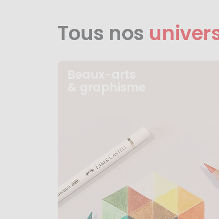
Tous nos
univer
Beaux-arts
& graphisme