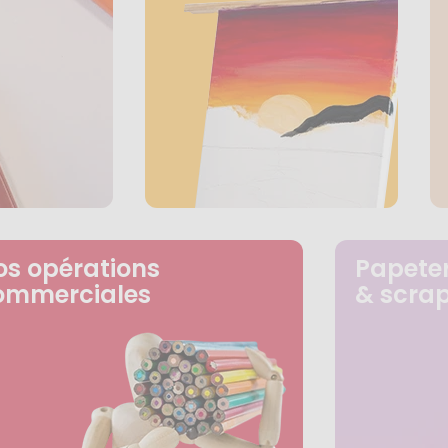
os opérations
Papeter
ommerciales
& scra