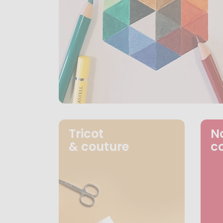
Tricot
N
& couture
c