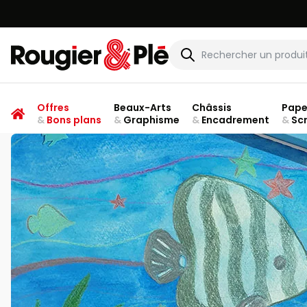
Rougier & Plé
Offres
Beaux-Arts
Châssis
Pape
&
Bons plans
&
Graphisme
&
Encadrement
&
Sc