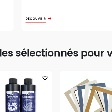
DÉCOUVRIR
s sélectionnés pour v
favorite_border