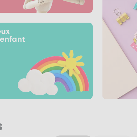
eux
 enfant
s