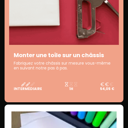
Monter une toile sur un châssis
Fabriquez votre châssis sur mesure vous-même
en suivant notre pas à pas.
INTERMÉDIAIRE
1H
54,05 €