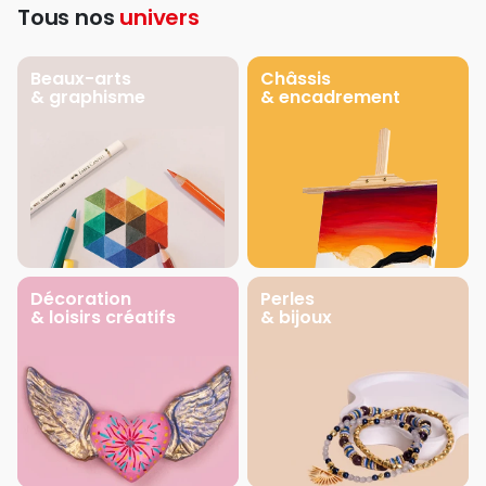
Tous nos
univers
Beaux-arts
Châssis
& graphisme
& encadrement
Décoration
Perles
& loisirs créatifs
& bijoux