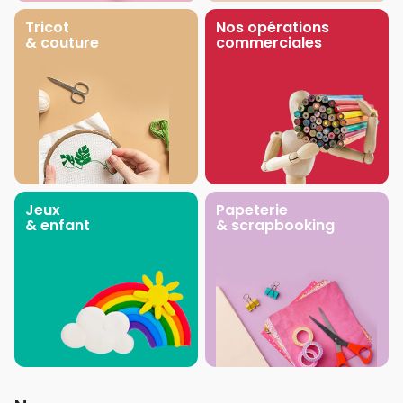
Tricot
Nos opérations
& couture
commerciales
Jeux
Papeterie
& enfant
& scrapbooking