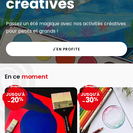
créatives
Passez un été magique avec nos activités créatives
pour petits et grands !
J'EN PROFITE
En ce
moment
JUSQU'À
JUSQU'À
20
30
%
%
-
-