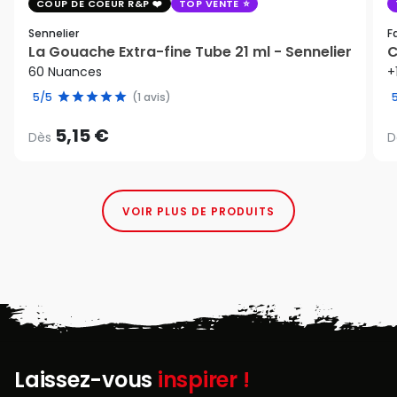
COUP DE COEUR R&P
TOP VENTE
Sennelier
F
La Gouache Extra-fine Tube 21 ml - Sennelier
C
60 Nuances
+
5/5
(1 avis)
5,15 €
Dès
D
VOIR PLUS DE PRODUITS
Laissez-vous
inspirer !