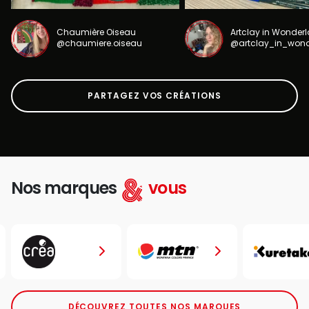
Chaumière Oiseau
Artclay in Wonder
@chaumiere.oiseau
@artclay_in_won
PARTAGEZ VOS CRÉATIONS
Nos marques
vous
DÉCOUVREZ TOUTES NOS MARQUES