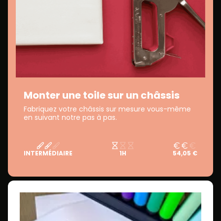
Monter une toile sur un châssis
Fabriquez votre châssis sur mesure vous-même
en suivant notre pas à pas.
INTERMÉDIAIRE
1H
54,05 €