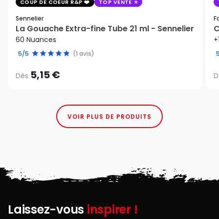
COUP DE COEUR R&P
TOP VENTE
Sennelier
F
La Gouache Extra-fine Tube 21 ml - Sennelier
C
60 Nuances
+
5/5
(1 avis)
5,15 €
Dès
D
VOIR PLUS DE PRODUITS
Laissez-vous
inspirer !