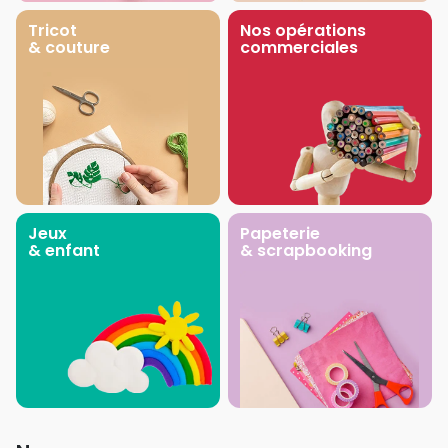
Tricot
Nos opérations
& couture
commerciales
Jeux
Papeterie
& enfant
& scrapbooking