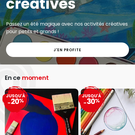
créatives
Passez un été magique avec nos activités créatives
pour petits et grands !
J'EN PROFITE
En ce
moment
JUSQU'À
JUSQU'À
20
30
%
%
-
-