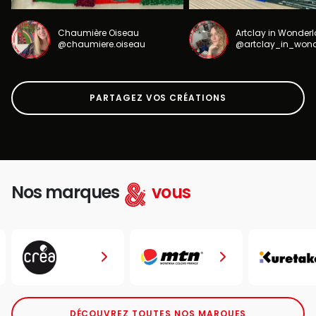
Chaumière Oiseau
Artclay in Wonder
@chaumiere.oiseau
@artclay_in_won
PARTAGEZ VOS CRÉATIONS
Nos marques
vous
DÉCOUVREZ TOUTES NOS MARQUES