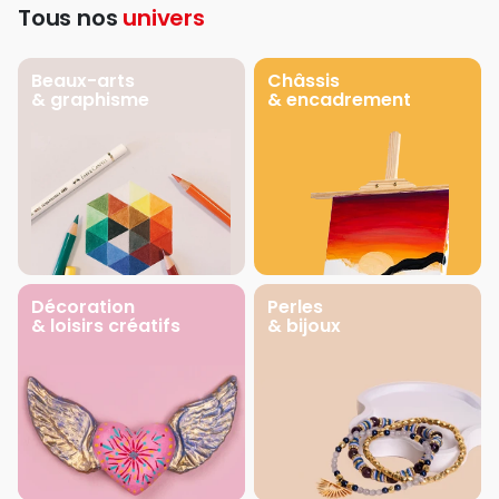
Tous nos
univers
Beaux-arts
Châssis
& graphisme
& encadrement
Décoration
Perles
& loisirs créatifs
& bijoux