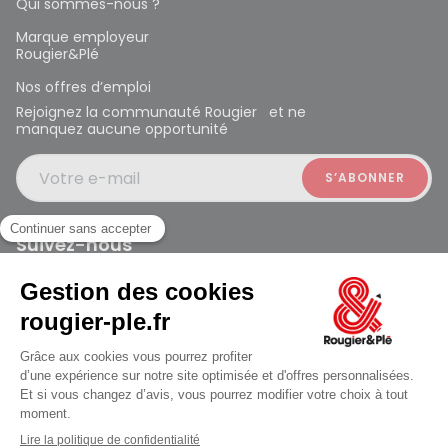
Qui sommes-nous ?
Marque employeur
Rougier&Plé
Nos offres d’emploi
Rejoignez la communauté Rougier et ne
manquez aucune opportunité
Votre e-mail
Suivez-nous
Rougier et Plé 2024 Copyright
jusqu'au Lundi à 09:30
Mentions légales