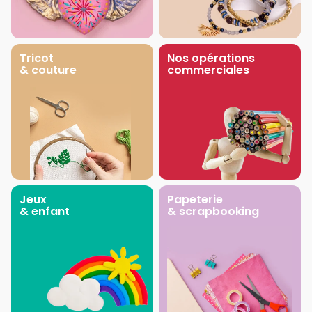
Tricot
Nos opérations
& couture
commerciales
Jeux
Papeterie
& enfant
& scrapbooking