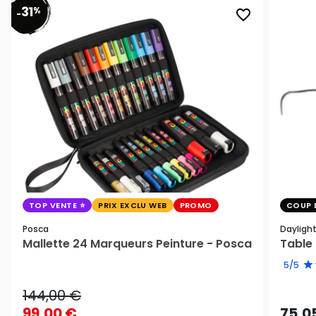
31
%
favorite_border
-
TOP VENTE
PRIX EXCLU WEB
PROMO
COUP 
Posca
Dayligh
Mallette 24 Marqueurs Peinture - Posca
Table 
5/5
144,00 €
99,00 €
75,0