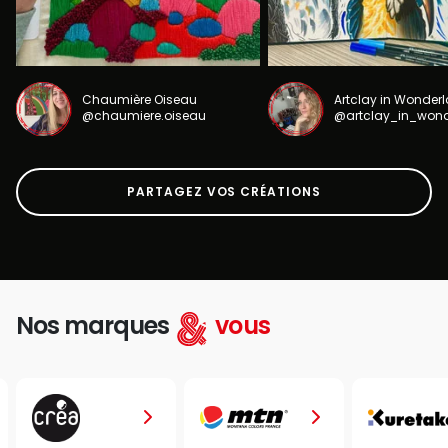
Chaumière Oiseau
Artclay in Wonder
@chaumiere.oiseau
@artclay_in_won
PARTAGEZ VOS CRÉATIONS
Nos marques
vous