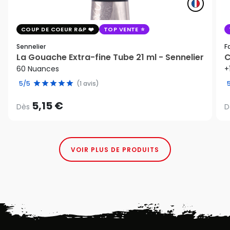
COUP DE COEUR R&P
TOP VENTE
Sennelier
F
La Gouache Extra-fine Tube 21 ml - Sennelier
C
60 Nuances
+
5/5
(1 avis)
5,15 €
Dès
D
VOIR PLUS DE PRODUITS