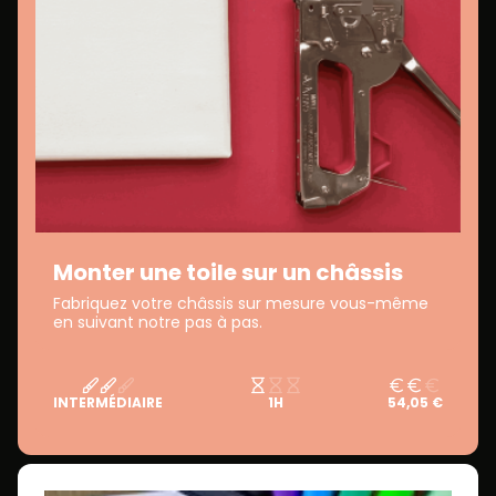
Monter une toile sur un châssis
Fabriquez votre châssis sur mesure vous-même
en suivant notre pas à pas.
INTERMÉDIAIRE
1H
54,05 €