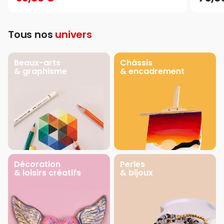
Tous nos
univers
Beaux-arts
Châssis
& graphisme
& encadrement
Décoration
Perles
& loisirs créatifs
& bijoux