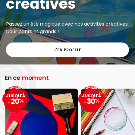
créatives
Passez un été magique avec nos activités créatives
pour petits et grands !
J'EN PROFITE
En ce
moment
JUSQU'À
JUSQU'À
20
30
%
%
-
-