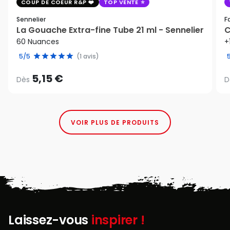
COUP DE COEUR R&P
TOP VENTE
Sennelier
F
La Gouache Extra-fine Tube 21 ml - Sennelier
C
60 Nuances
+
5/5
(1 avis)
5,15 €
Dès
D
VOIR PLUS DE PRODUITS
Laissez-vous
inspirer !