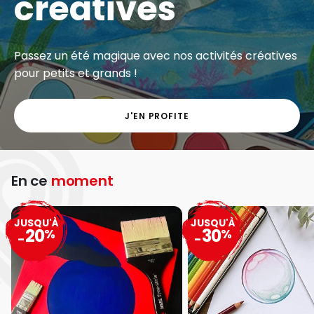
créatives
Passez un été magique avec nos activités créatives
pour petits et grands !
J'EN PROFITE
En ce
moment
JUSQU'À
JUSQU'À
20
30
%
%
-
-