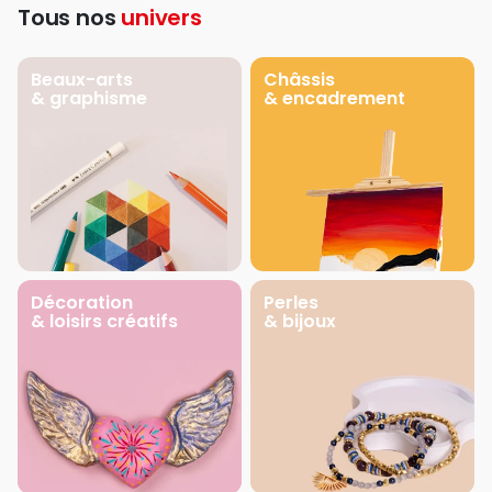
Tous nos
univers
Beaux-arts
Châssis
& graphisme
& encadrement
Décoration
Perles
& loisirs créatifs
& bijoux