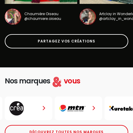
Chaumière Oiseau
Artclay in Wonder
@chaumiere.oiseau
@artclay_in_won
PARTAGEZ VOS CRÉATIONS
Nos marques
vous
DÉCOUVREZ TOUTES NOS MARQUES