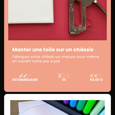
Monter une toile sur un châssis
Fabriquez votre châssis sur mesure vous-même
en suivant notre pas à pas.
INTERMÉDIAIRE
1H
54,05 €