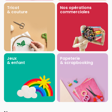
Tricot
Nos opérations
& couture
commerciales
Jeux
Papeterie
& enfant
& scrapbooking