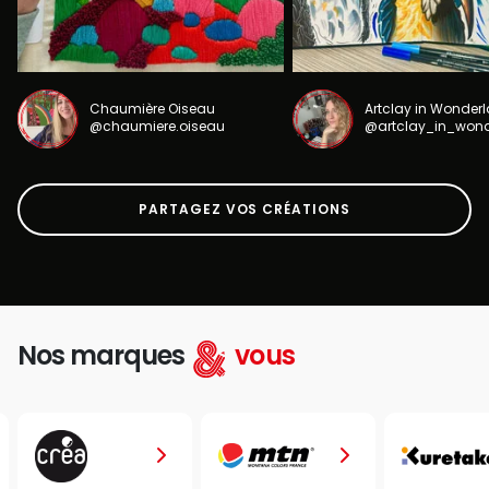
Chaumière Oiseau
Artclay in Wonder
@chaumiere.oiseau
@artclay_in_won
PARTAGEZ VOS CRÉATIONS
Nos marques
vous