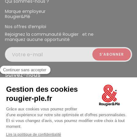
Qui sommes-nous ?
Marque employeur
Rougier&Plé
Nos offres d’emploi
Rejoignez la communauté Rougier et ne
manquez aucune opportunité
Votre e-mail
Suivez-nous
Rougier et Plé 2024 Copyright
Mentions légales