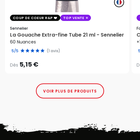
COUP DE COEUR R&P
TOP VENTE
Sennelier
F
La Gouache Extra-fine Tube 21 ml - Sennelier
C
60 Nuances
+
5/5
(1 avis)
5,15 €
Dès
D
VOIR PLUS DE PRODUITS