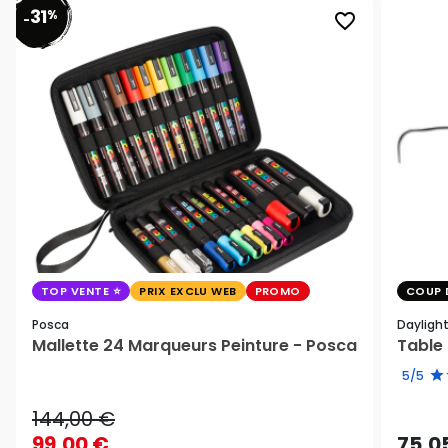
31
%
favorite_border
-
TOP VENTE
PRIX EXCLU WEB
PROMO
COUP 
Posca
Dayligh
Mallette 24 Marqueurs Peinture - Posca
Table 
5/5
144,00 €
99,00 €
75,0