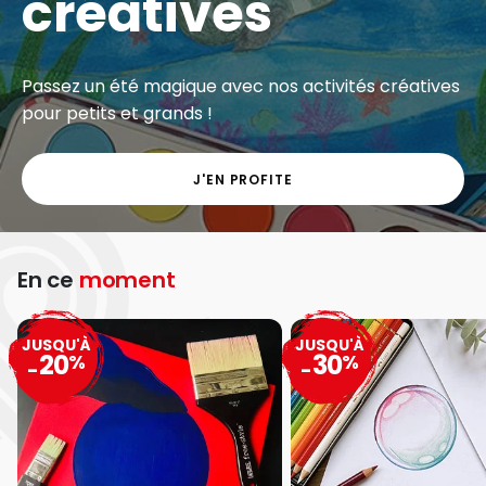
créatives
Passez un été magique avec nos activités créatives
pour petits et grands !
J'EN PROFITE
En ce
moment
JUSQU'À
JUSQU'À
20
30
%
%
-
-