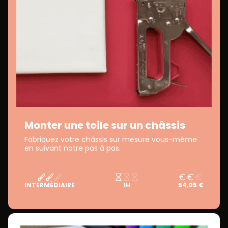
Monter une toile sur un châssis
Fabriquez votre châssis sur mesure vous-même
en suivant notre pas à pas.
INTERMÉDIAIRE
1H
54,05 €