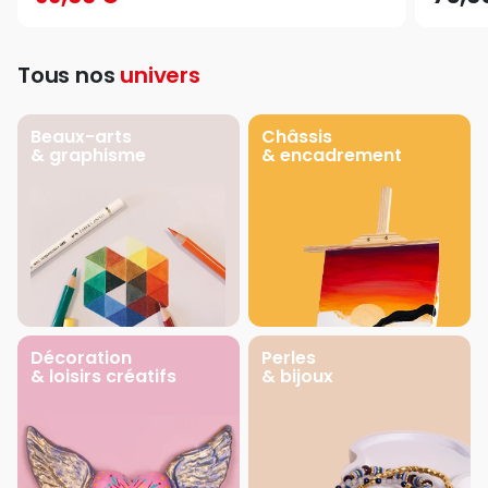
Tous nos
univers
Beaux-arts
Châssis
& graphisme
& encadrement
Décoration
Perles
& loisirs créatifs
& bijoux