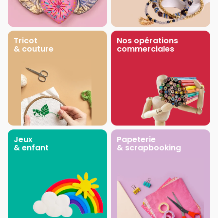
Tricot
Nos opérations
& couture
commerciales
Jeux
Papeterie
& enfant
& scrapbooking