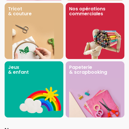
Tricot
Nos opérations
& couture
commerciales
Jeux
Papeterie
& enfant
& scrapbooking