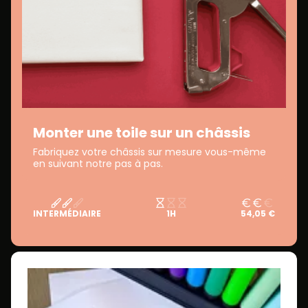
Monter une toile sur un châssis
Fabriquez votre châssis sur mesure vous-même
en suivant notre pas à pas.
INTERMÉDIAIRE
1H
54,05 €