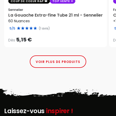
COUP DE COEUR R&P
TOP VENTE
Sennelier
F
La Gouache Extra-fine Tube 21 ml - Sennelier
C
60 Nuances
+
5/5
(1 avis)
5,15 €
Dès
D
VOIR PLUS DE PRODUITS
Laissez-vous
inspirer !