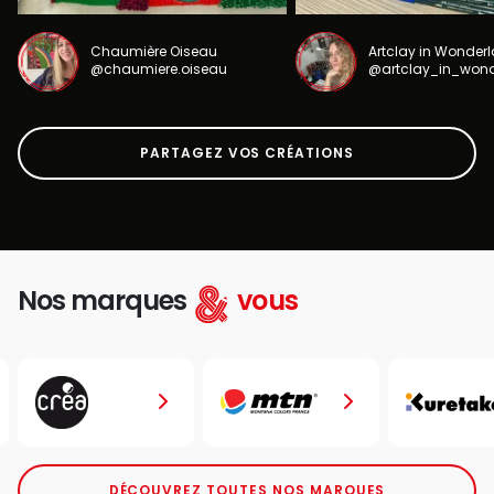
Chaumière Oiseau
Artclay in Wonder
@chaumiere.oiseau
@artclay_in_won
PARTAGEZ VOS CRÉATIONS
Nos marques
vous
DÉCOUVREZ TOUTES NOS MARQUES