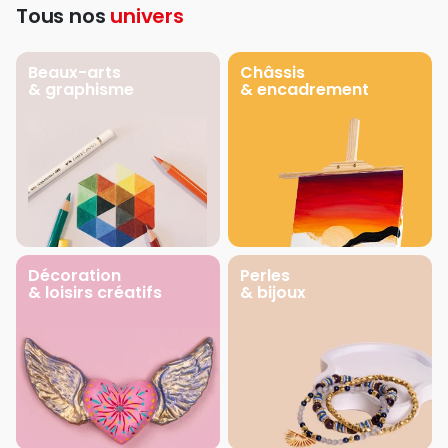
Tous nos
univers
Beaux-arts
Châssis
& graphisme
& encadrement
Décoration
Perles
& loisirs créatifs
& bijoux