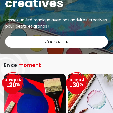
créatives
Passez un été magique avec nos activités créatives
pour petits et grands !
J'EN PROFITE
En ce
moment
JUSQU'À
JUSQU'À
20
30
%
%
-
-