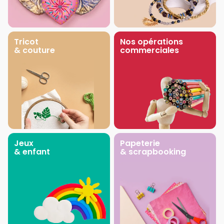
Tricot
Nos opérations
& couture
commerciales
Jeux
Papeterie
& enfant
& scrapbooking