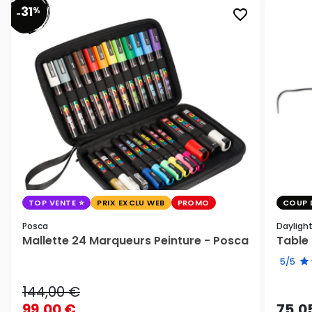
31
%
favorite_border
-
TOP VENTE
PRIX EXCLU WEB
PROMO
COUP 
Posca
Dayligh
Mallette 24 Marqueurs Peinture - Posca
Table 
5/5
144,00 €
99,00 €
75,0