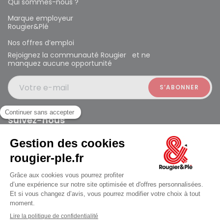
Qui sommes-nous ?
Marque employeur
Rougier&Plé
Nos offres d’emploi
Rejoignez la communauté Rougier et ne
manquez aucune opportunité
Votre e-mail
Suivez-nous
Rougier et Plé 2024 Copyright
Mentions légales