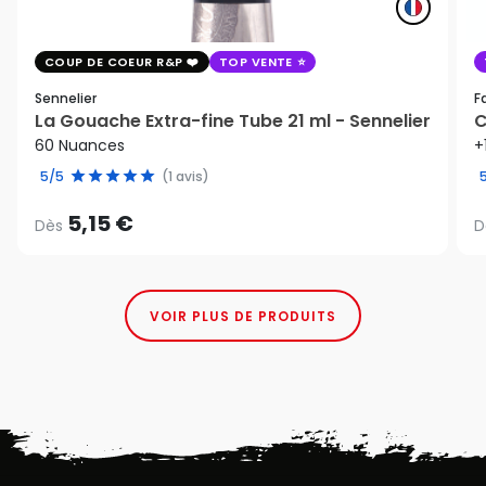
COUP DE COEUR R&P
TOP VENTE
Sennelier
F
La Gouache Extra-fine Tube 21 ml - Sennelier
C
60 Nuances
+
5/5
(1 avis)
5,15 €
Dès
D
VOIR PLUS DE PRODUITS