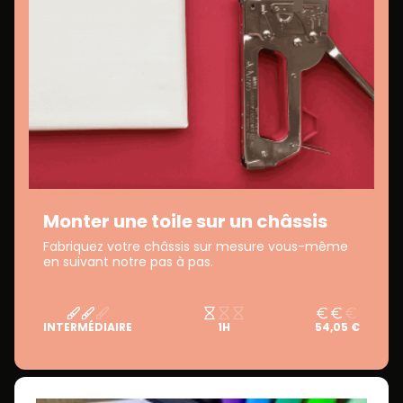
Monter une toile sur un châssis
Fabriquez votre châssis sur mesure vous-même
en suivant notre pas à pas.
INTERMÉDIAIRE
1H
54,05 €