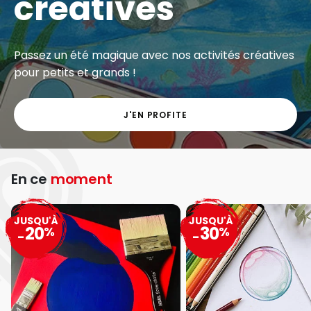
créatives
Passez un été magique avec nos activités créatives
pour petits et grands !
J'EN PROFITE
En ce
moment
JUSQU'À
JUSQU'À
20
30
%
%
-
-