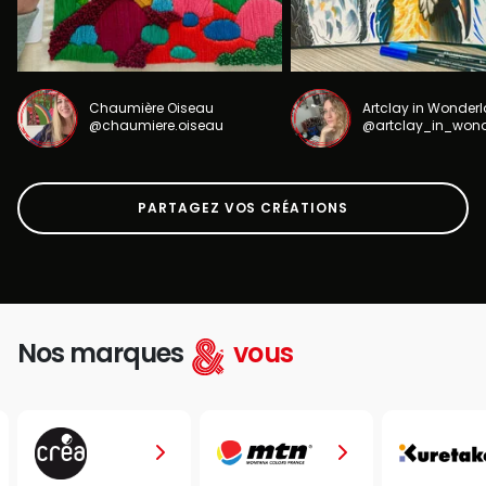
Chaumière Oiseau
Artclay in Wonder
@chaumiere.oiseau
@artclay_in_won
PARTAGEZ VOS CRÉATIONS
Nos marques
vous