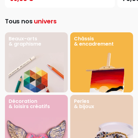
Tous nos
univers
Beaux-arts
Châssis
& graphisme
& encadrement
Décoration
Perles
& loisirs créatifs
& bijoux