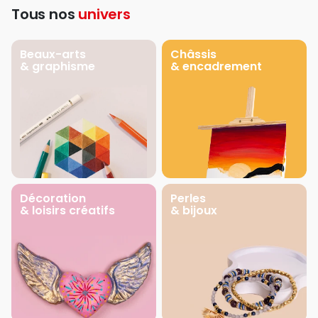
Tous nos
univers
Beaux-arts
Châssis
& graphisme
& encadrement
Décoration
Perles
& loisirs créatifs
& bijoux