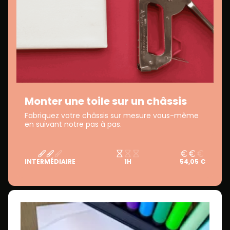
Monter une toile sur un châssis
Fabriquez votre châssis sur mesure vous-même
en suivant notre pas à pas.
INTERMÉDIAIRE
1H
54,05 €