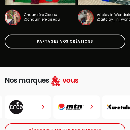
Chaumière Oiseau
Artclay in Wonder
@chaumiere.oiseau
@artclay_in_won
PARTAGEZ VOS CRÉATIONS
Nos marques
vous