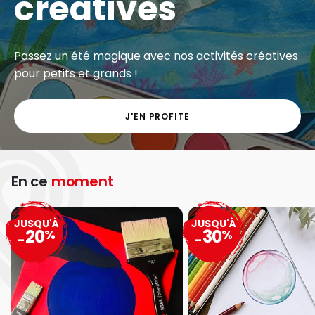
créatives
Passez un été magique avec nos activités créatives
pour petits et grands !
J'EN PROFITE
En ce
moment
JUSQU'À
JUSQU'À
20
30
%
%
-
-