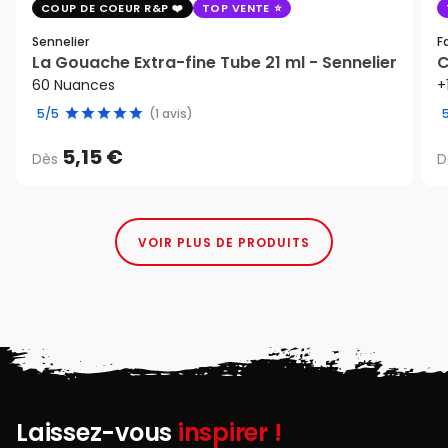
COUP DE COEUR R&P
TOP VENTE
Sennelier
F
La Gouache Extra-fine Tube 21 ml - Sennelier
C
60 Nuances
+
5/5
(1 avis)
5,15 €
Dès
D
VOIR PLUS DE PRODUITS
Laissez-vous
inspirer !