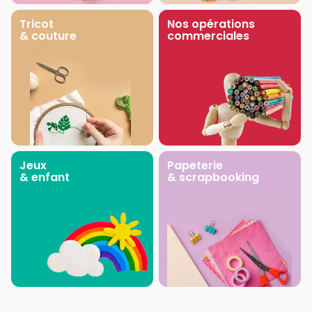
Tricot
Nos opérations
& couture
commerciales
Jeux
Papeterie
& enfant
& scrapbooking