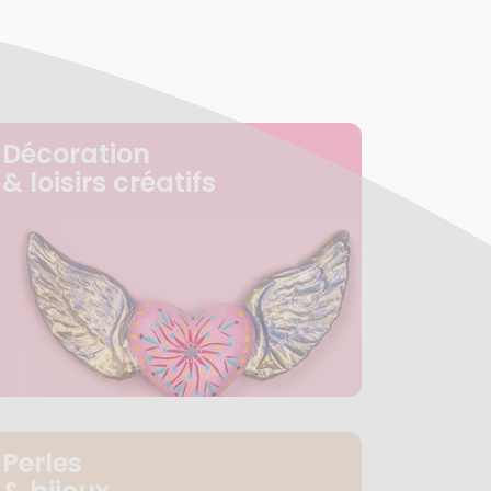
Décoration
& loisirs créatifs
Perles