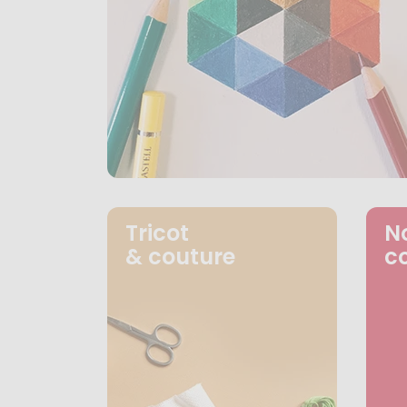
Tricot
N
& couture
c