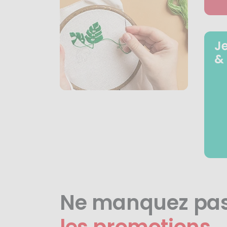
J
&
Ne manquez pa