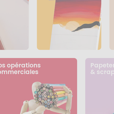
os opérations
Papeter
ommerciales
& scra