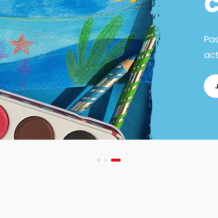
Pa
act