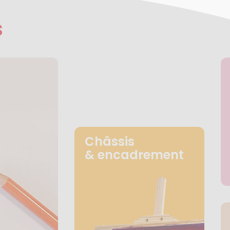
s
Châssis
& encadrement