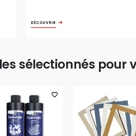
DÉCOUVRIR
s sélectionnés pour v
favorite_border