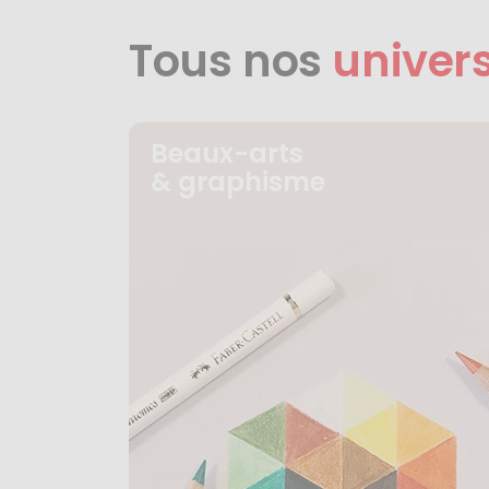
Tous nos
univer
Beaux-arts
& graphisme