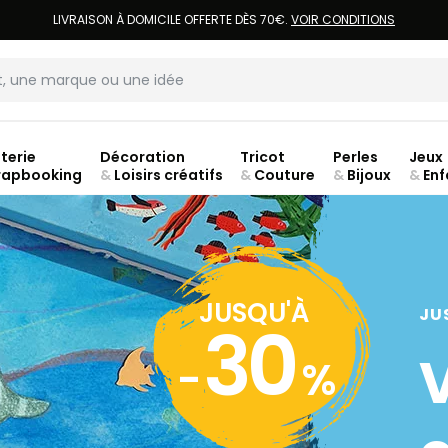
LIVRAISON À DOMICILE OFFERTE DÈS 70€.
VOIR CONDITIONS
terie
Décoration
Tricot
Perles
Jeux
rapbooking
&
Loisirs créatifs
&
Couture
&
Bijoux
&
Enf
ouve
JUSQU'À
JU
30
-
%