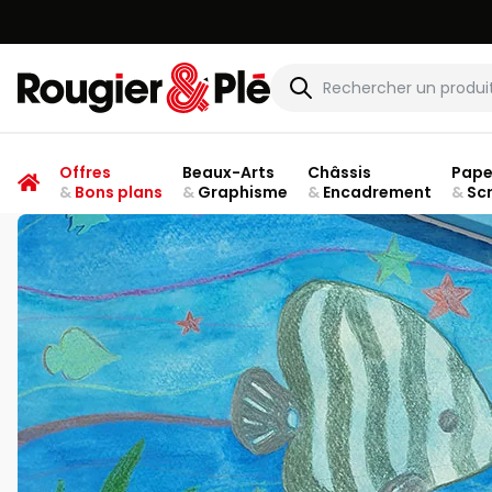
Rougier & Plé
Offres
Beaux-Arts
Châssis
Pape
&
Bons plans
&
Graphisme
&
Encadrement
&
Sc