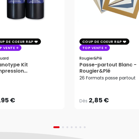
UP DE COEUR R&P
COUP DE COEUR R&P
P VENTE
TOP VENTE
uard
Rougier&plé
notype Kit
Passe-partout Blanc -
mpression
Rougier&Plé
2,85 €
tosensible - Jacquard
26 Formats passe partout
Dès
,95 €
AJOUTER AU PANIER
,95 €
2,85 €
Dès