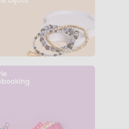
& bijoux
ie
pbooking