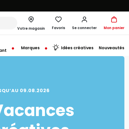
Favoris
Se connecter
Mon panier
Votre magasin
Marques
Idées créatives
Nouveautés
ant
rt à 10:00
SQU’AU 09.08.2026
Vacances