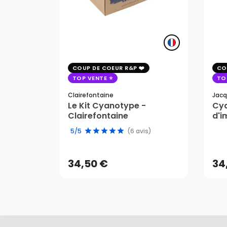
COUP DE COEUR R&P
CO
TOP VENTE
TO
Clairefontaine
Jacq
Le Kit Cyanotype -
Cya
Clairefontaine
d'i
pho
34,50 €
34
5/5
(6 avis)
AJOUTER AU PANIER
34,50 €
34