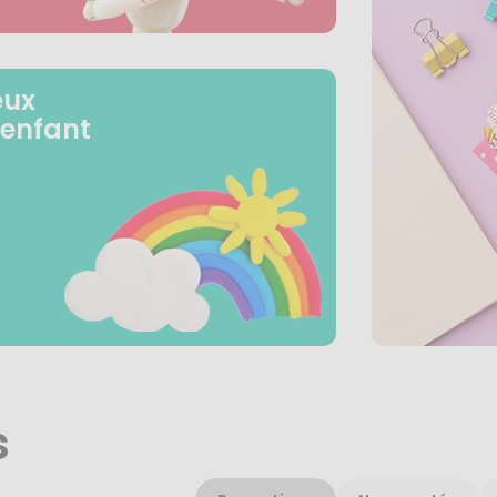
eux
 enfant
s