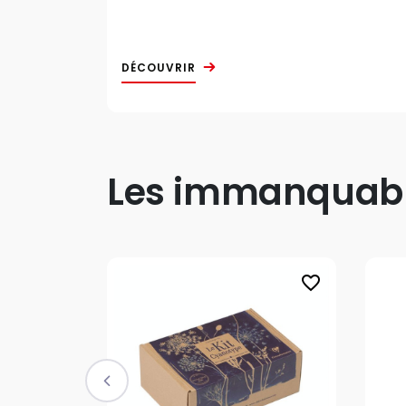
DÉCOUVRIR
Les immanquable
favorite_border