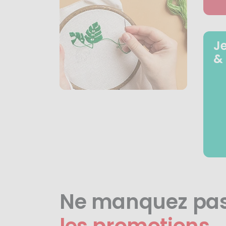
J
&
Ne manquez pa