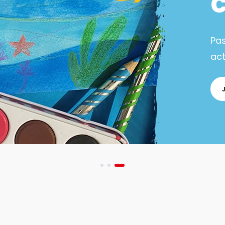
Pa
act