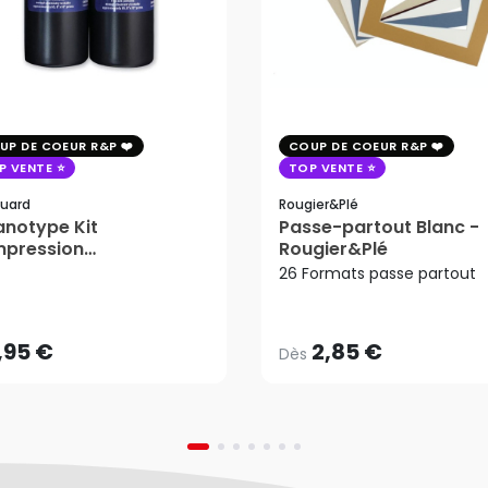
UP DE COEUR R&P
COUP DE COEUR R&P
P VENTE
TOP VENTE
uard
Rougier&plé
notype Kit
Passe-partout Blanc -
mpression
Rougier&Plé
2,85 €
tosensible - Jacquard
26 Formats passe partout
Dès
,95 €
AJOUTER AU PANIER
,95 €
2,85 €
Dès