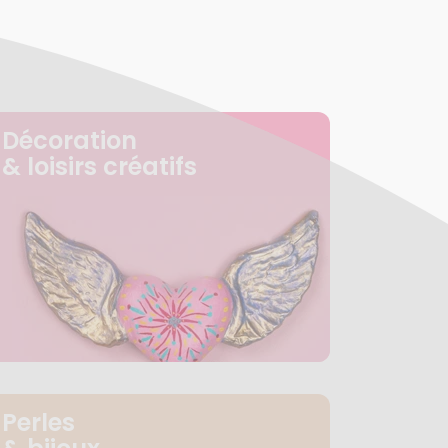
Décoration
& loisirs créatifs
Perles