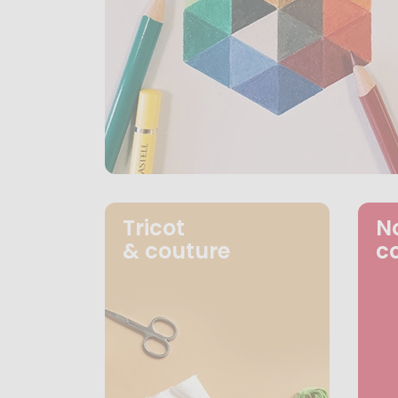
Tricot
N
& couture
c