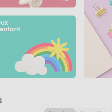
eux
 enfant
s