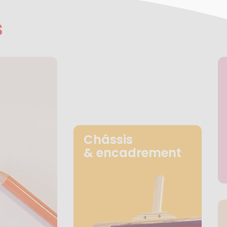
s
Châssis
& encadrement