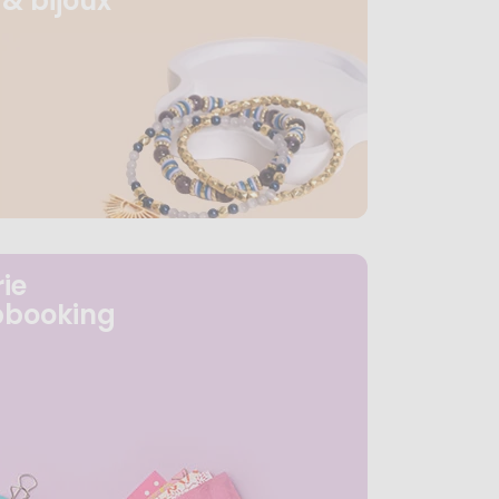
& bijoux
ie
pbooking