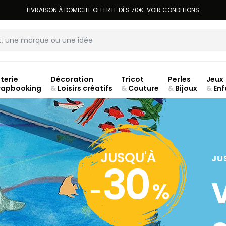
LIVRAISON À DOMICILE OFFERTE DÈS 70€.
VOIR CONDITIONS
terie
Décoration
Tricot
Perles
Jeux
rapbooking
&
Loisirs créatifs
&
Couture
&
Bijoux
&
Enf
jusq
JUSQU'À
JU
30
-
%