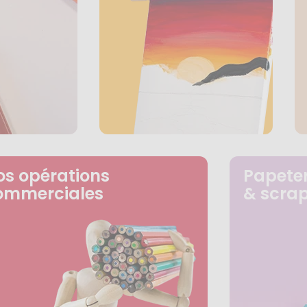
os opérations
Papeter
ommerciales
& scra