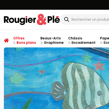
Rougier & Plé
Offres
Beaux-Arts
Châssis
Pape
&
Bons plans
&
Graphisme
&
Encadrement
&
Sc