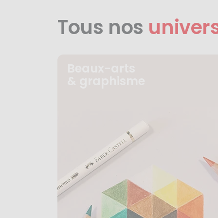
Tous nos
univer
Beaux-arts
& graphisme