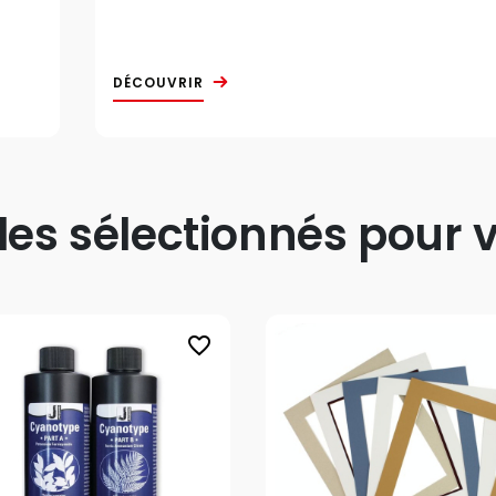
DÉCOUVRIR
s sélectionnés pour v
favorite_border