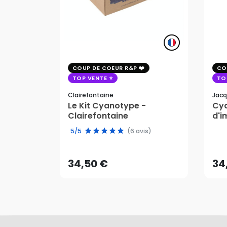
COUP DE COEUR R&P
CO
TOP VENTE
TO
Clairefontaine
Jacq
Le Kit Cyanotype -
Cya
Clairefontaine
d'i
pho
34,50 €
34
5/5
(6 avis)
AJOUTER AU PANIER
34,50 €
34