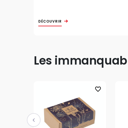
DÉCOUVRIR
Les immanquable
favorite_border